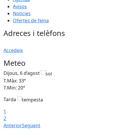
Avisos
Notícies
Ofertes de feina
Adreces i telèfons
Accedeix
Meteo
Dijous, 6 d’agost
D
T.Màx: 33°
T
T.Min: 20°
T
Tarda
1
2
Anterior
Següent