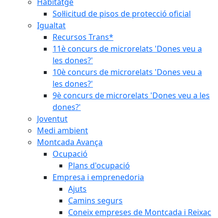
Habitatge
Sol·licitud de pisos de protecció oficial
Igualtat
Recursos Trans*
11è concurs de microrelats 'Dones veu a
les dones?'
10è concurs de microrelats 'Dones veu a
les dones?'
9è concurs de microrelats 'Dones veu a les
dones?'
Joventut
Medi ambient
Montcada Avança
Ocupació
Plans d'ocupació
Empresa i emprenedoria
Ajuts
Camins segurs
Coneix empreses de Montcada i Reixac