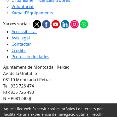
Urbanisme i llicències d'obres
Voluntariat
Xarxa d'Equipaments
Xarxes socials:
Accessibilitat
Avís legal
Contactar
Crèdits
Protecció de dades
Ajuntament de Montcada i Reixac
Av. de la Unitat, 6
08110 Montcada i Reixac
Tel. 935 726 474
Fax 935 726 493
NIF P0812400J
Amb la col·laboració de:
Aquest lloc web fa servir cookies pròpies i de tercers per
facilitar-te una experiència de navegació òptima i recollir