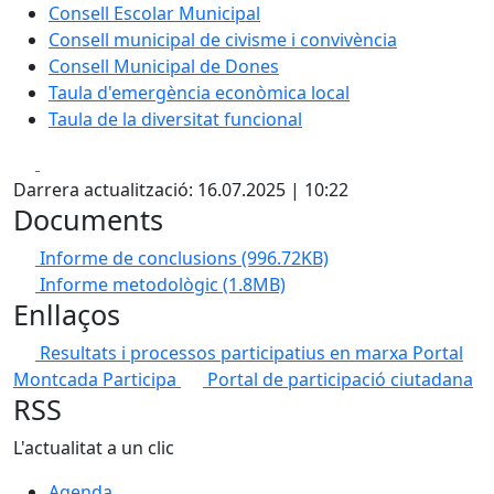
Consell Escolar Municipal
Consell municipal de civisme i convivència
Consell Municipal de Dones
Taula d'emergència econòmica local
Taula de la diversitat funcional
Facebook
X
Darrera actualització: 16.07.2025 | 10:22
Documents
Informe de conclusions
(996.72KB)
Informe metodològic
(1.8MB)
Enllaços
Resultats i processos participatius en marxa
Portal
Montcada Participa
Portal de participació ciutadana
RSS
L'actualitat a un clic
Agenda