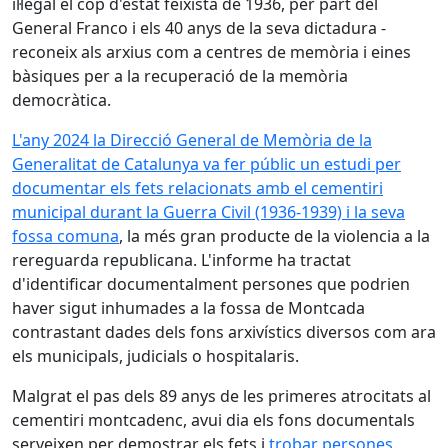
il·legal el cop d'estat feixista de 1936, per part del
General Franco i els 40 anys de la seva dictadura -
reconeix als arxius com a centres de memòria i eines
bàsiques per a la recuperació de la memòria
democràtica.
L'any 2024 la Direcció General de Memòria de la
Generalitat de Catalunya va fer públic un estudi per
documentar els fets relacionats amb el cementiri
municipal durant la Guerra Civil (1936-1939) i la seva
fossa comuna
, la més gran producte de la violencia a la
rereguarda republicana. L'informe ha tractat
d'identificar documentalment persones que podrien
haver sigut inhumades a la fossa de Montcada
contrastant dades dels fons arxivístics diversos com ara
els municipals, judicials o hospitalaris.
Malgrat el pas dels 89 anys de les primeres atrocitats al
cementiri montcadenc, avui dia els fons documentals
serveixen per demostrar els fets i
trobar persones