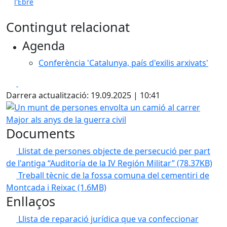
l'Ebre
Contingut relacionat
Agenda
Conferència 'Catalunya, país d'exilis arxivats'
Facebook
X
Darrera actualització: 19.09.2025 | 10:41
Un munt de persones envolta un camió al carrer Major als 
Documents
Llistat de persones objecte de persecució per part
de l'antiga “Auditoría de la IV Región Militar”
(78.37KB)
Treball tècnic de la fossa comuna del cementiri de
Montcada i Reixac
(1.6MB)
Enllaços
Llista de reparació jurídica que va confeccionar