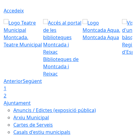
Accedeix
Montcada Aqua
Teatre Municipal
Regid
d'Esp
Biblioteques de
Montcada i
Reixac
Anterior
Següent
1
2
Ajuntament
Anuncis / Edictes (exposició pública)
Arxiu Municipal
Cartes de Serveis
Casals d'estiu municipals