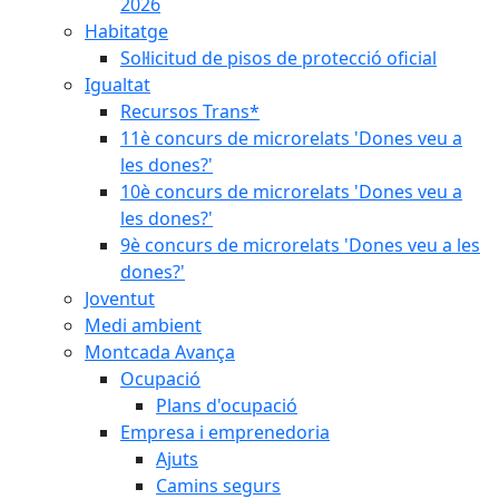
2026
Habitatge
Sol·licitud de pisos de protecció oficial
Igualtat
Recursos Trans*
11è concurs de microrelats 'Dones veu a
les dones?'
10è concurs de microrelats 'Dones veu a
les dones?'
9è concurs de microrelats 'Dones veu a les
dones?'
Joventut
Medi ambient
Montcada Avança
Ocupació
Plans d'ocupació
Empresa i emprenedoria
Ajuts
Camins segurs