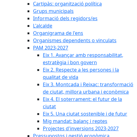
Cartipàs: organització política
Grups municipals
Informació dels regidors/es
L'alcalde
Organigrama de l'ens
Organismes dependents o vinculats
PAM 2023-2027
Eix 1. Avançar amb responsabilitat,
estratègia i bon govern
Eix 2. Respecte a les persones i la
qualitat de vida
Eix 3. Montcada i Reixac: transformació
de ciutat, millora urbana i econòmica
Eix 4. El soterrament: el futur de la
ciutat
Eix 5. Una ciutat sostenible i de futur
Mig mandat: balanç i reptes
Projectes d'inversions 2023-2027
Pressupostos i gestió econòmica