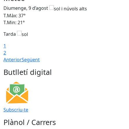
Diumenge, 9 d’agost
D
T.Màx: 37°
T
T.Min: 21°
T
Tarda
T
1
2
Anterior
Següent
Butlletí digital
Subscriu-te
Plànol / Carrers