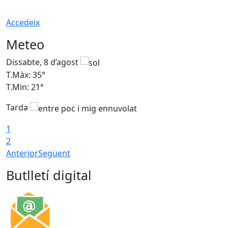
Accedeix
Meteo
Dissabte, 8 d’agost
D
T.Màx: 35°
T
T.Min: 21°
T
Tarda
1
2
Anterior
Següent
Butlletí digital