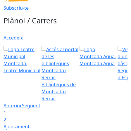
Subscriu-te
Plànol / Carrers
Accedeix
Montcada Aqua
Teatre Municipal
Regid
d'Esp
Biblioteques de
Montcada i
Reixac
Anterior
Següent
1
2
Ajuntament