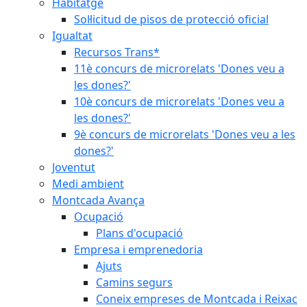
Habitatge
Sol·licitud de pisos de protecció oficial
Igualtat
Recursos Trans*
11è concurs de microrelats 'Dones veu a
les dones?'
10è concurs de microrelats 'Dones veu a
les dones?'
9è concurs de microrelats 'Dones veu a les
dones?'
Joventut
Medi ambient
Montcada Avança
Ocupació
Plans d'ocupació
Empresa i emprenedoria
Ajuts
Camins segurs
Coneix empreses de Montcada i Reixac