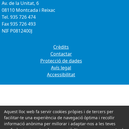
Av. de la Unitat, 6
08110 Montcada i Reixac
Tel. 935 726 474
Fax 935 726 493
NIF P0812400J
Crèdits
Contactar
Protecció de dades
Avís legal
Accessibilitat
Aquest lloc web fa servir cookies pròpies i de tercers per
facilitar-te una experiència de navegació òptima i recollir
informació anònima per millorar i adaptar-nos a les teves