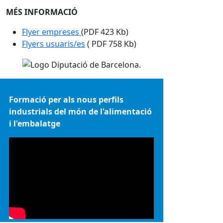
MÉS INFORMACIÓ
Flyer empreses
(PDF 423 Kb)
Flyers usuaris/es
( PDF 758 Kb)
Formació per als nous perfils
industrials del món de l'alimentació
i l'embalatge