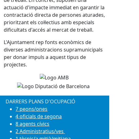
de treball. En concret, suposen una
actuació d'impacte immediat en garantir la
contractació directa de persones aturades,
prioritzant els col·lectius amb especials
dificultats d'accés al mercat de treball.
L'Ajuntament rep fonts econòmics de
diverses administracions supramunicipals
per donar impuls a aquest tipus de
projectes.
DARRERS PLANS D'OCUPACIÓ
7 peons/ones
4 oficials de segona
8 agents cívics
2 Administratius/ves
1 tècnic/a mitjà/mitjana