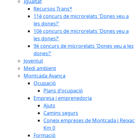
Igualtat
Recursos Trans*
11è concurs de microrelats 'Dones veu a
les dones?'
10è concurs de microrelats 'Dones veu a
les dones?'
9è concurs de microrelats 'Dones veu a les
dones?'
Joventut
Medi ambient
Montcada Avança
Ocupació
Plans d'ocupació
Empresa i emprenedoria
Ajuts
Camins segurs
Coneix empreses de Montcada i Reixac
Km 0
Formació