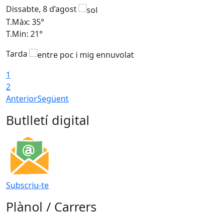
Dissabte, 8 d’agost
D
T.Màx: 35°
T
T.Min: 21°
T
Tarda
1
2
Anterior
Següent
Butlletí digital
Subscriu-te
Plànol / Carrers