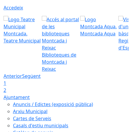
Accedeix
Montcada Aqua
Teatre Municipal
Regid
d'Esp
Biblioteques de
Montcada i
Reixac
Anterior
Següent
1
2
Ajuntament
Anuncis / Edictes (exposició pública)
Arxiu Municipal
Cartes de Serveis
Casals d'estiu municipals