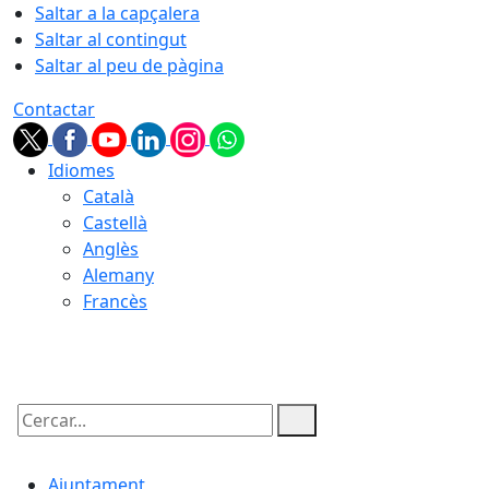
Saltar a la capçalera
Saltar al contingut
Saltar al peu de pàgina
Contactar
Idiomes
Català
Castellà
Anglès
Alemany
Francès
08.08.2026 | 03:17
Cercar:
Ajuntament