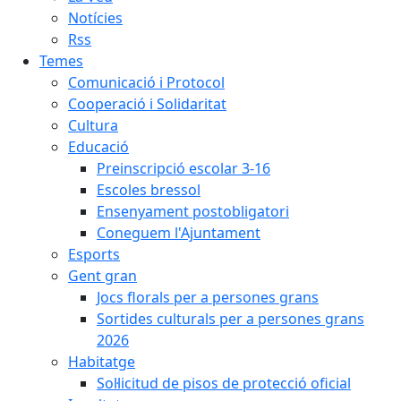
Notícies
Rss
Temes
Comunicació i Protocol
Cooperació i Solidaritat
Cultura
Educació
Preinscripció escolar 3-16
Escoles bressol
Ensenyament postobligatori
Coneguem l'Ajuntament
Esports
Gent gran
Jocs florals per a persones grans
Sortides culturals per a persones grans
2026
Habitatge
Sol·licitud de pisos de protecció oficial