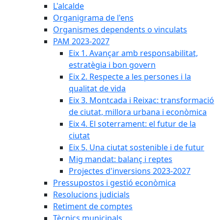
L'alcalde
Organigrama de l'ens
Organismes dependents o vinculats
PAM 2023-2027
Eix 1. Avançar amb responsabilitat,
estratègia i bon govern
Eix 2. Respecte a les persones i la
qualitat de vida
Eix 3. Montcada i Reixac: transformació
de ciutat, millora urbana i econòmica
Eix 4. El soterrament: el futur de la
ciutat
Eix 5. Una ciutat sostenible i de futur
Mig mandat: balanç i reptes
Projectes d'inversions 2023-2027
Pressupostos i gestió econòmica
Resolucions judicials
Retiment de comptes
Tècnics municipals