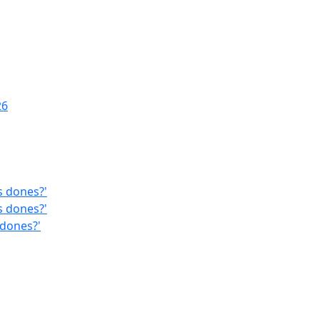
26
s dones?'
s dones?'
 dones?'