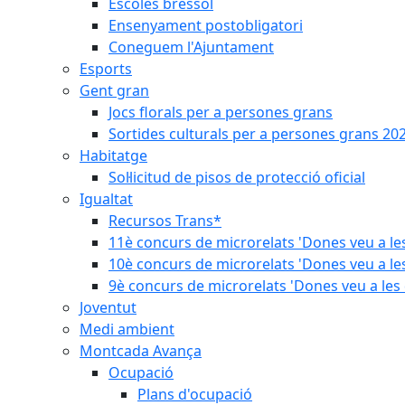
Escoles bressol
Ensenyament postobligatori
Coneguem l'Ajuntament
Esports
Gent gran
Jocs florals per a persones grans
Sortides culturals per a persones grans 20
Habitatge
Sol·licitud de pisos de protecció oficial
Igualtat
Recursos Trans*
11è concurs de microrelats 'Dones veu a le
10è concurs de microrelats 'Dones veu a le
9è concurs de microrelats 'Dones veu a les
Joventut
Medi ambient
Montcada Avança
Ocupació
Plans d'ocupació