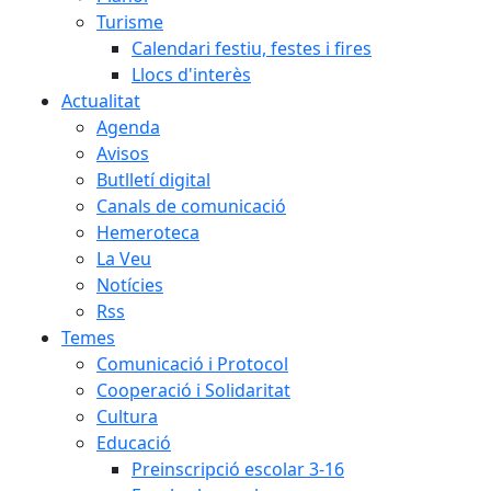
Turisme
Calendari festiu, festes i fires
Llocs d'interès
Actualitat
Agenda
Avisos
Butlletí digital
Canals de comunicació
Hemeroteca
La Veu
Notícies
Rss
Temes
Comunicació i Protocol
Cooperació i Solidaritat
Cultura
Educació
Preinscripció escolar 3-16