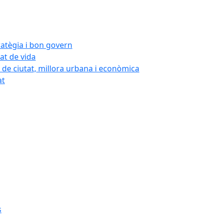
ratègia i bon govern
tat de vida
 de ciutat, millora urbana i econòmica
at
s