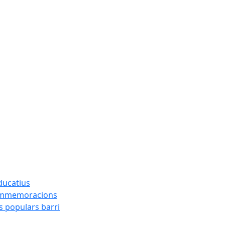
ducatius
commemoracions
s populars barri