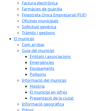
Factura electrònica
Farmàcies de guàrdia
Finestreta Única Empresarial (FUE)
Oficines municipals
Sol·licitud genèrica
Tràmits i gestions
El municipi
Com arribar
Guia del municipi
Entitats i associacions
Emergències
Equipaments
Polígons
Informació del municipi
Història
El municipi en xifres
Presentació de la ciutat
Informació geogràfica
Plànol