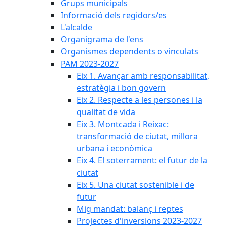
Grups municipals
Informació dels regidors/es
L'alcalde
Organigrama de l'ens
Organismes dependents o vinculats
PAM 2023-2027
Eix 1. Avançar amb responsabilitat,
estratègia i bon govern
Eix 2. Respecte a les persones i la
qualitat de vida
Eix 3. Montcada i Reixac:
transformació de ciutat, millora
urbana i econòmica
Eix 4. El soterrament: el futur de la
ciutat
Eix 5. Una ciutat sostenible i de
futur
Mig mandat: balanç i reptes
Projectes d'inversions 2023-2027