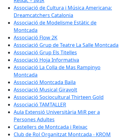
Reixac – IMIR
Associació de Cultura i Música Americana:
Dreamcatchers Catalonia
Associació de Modelisme Estàtic de
Montcada
Associació Flow 2K
Associació Grup de Teatre La Salle Montcada
Associació Grup Els Titelles
Associació Hoja Informativa
Associació La Colla de Mas Rampinyo
Montcada
Associació Montcada Baila
Associació Musical Giravolt
Associació Sociocultural Thirteen Gold
Associació TAMTALLER
Aula Extensió Universitària MiR per a
Persones Adultes
Castellers de Montcada i Reixac
Club de Rol Organitzat Montcada - KROM