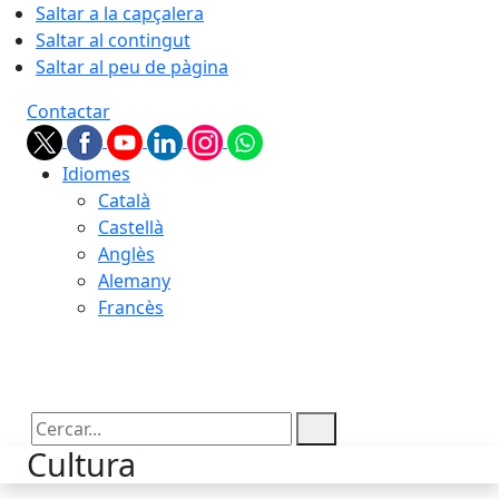
Saltar a la capçalera
Saltar al contingut
Saltar al peu de pàgina
Contactar
Idiomes
Català
Castellà
Anglès
Alemany
Francès
06.08.2026 | 04:12
Cercar:
Cultura