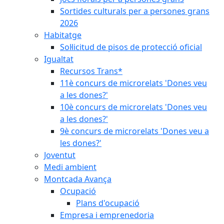
Sortides culturals per a persones grans
2026
Habitatge
Sol·licitud de pisos de protecció oficial
Igualtat
Recursos Trans*
11è concurs de microrelats 'Dones veu
a les dones?'
10è concurs de microrelats 'Dones veu
a les dones?'
9è concurs de microrelats 'Dones veu a
les dones?'
Joventut
Medi ambient
Montcada Avança
Ocupació
Plans d'ocupació
Empresa i emprenedoria