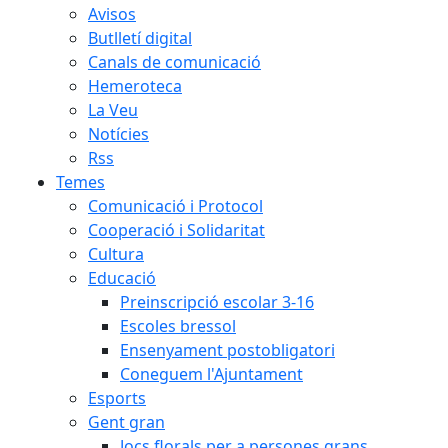
Avisos
Butlletí digital
Canals de comunicació
Hemeroteca
La Veu
Notícies
Rss
Temes
Comunicació i Protocol
Cooperació i Solidaritat
Cultura
Educació
Preinscripció escolar 3-16
Escoles bressol
Ensenyament postobligatori
Coneguem l'Ajuntament
Esports
Gent gran
Jocs florals per a persones grans