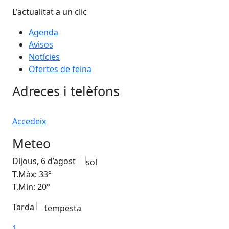
L'actualitat a un clic
Agenda
Avisos
Notícies
Ofertes de feina
Adreces i telèfons
Accedeix
Meteo
Dijous, 6 d’agost
Div
T.Màx: 33°
T.M
T.Min: 20°
T.M
Tarda
1