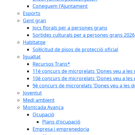
Coneguem l'Ajuntament
Esports
Gent gran
Jocs florals per a persones grans
Sortides culturals per a persones grans 2026
Habitatge
Sol·licitud de pisos de protecció oficial
Igualtat
Recursos Trans*
11è concurs de microrelats 'Dones veu a les 
10è concurs de microrelats 'Dones veu a les 
9è concurs de microrelats 'Dones veu a les d
Joventut
Medi ambient
Montcada Avança
Ocupació
Plans d'ocupació
Empresa i emprenedoria