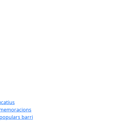
ucatius
ommemoracions
 populars barri