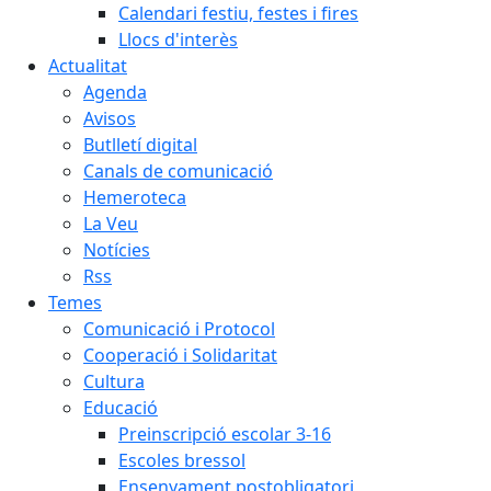
Calendari festiu, festes i fires
Llocs d'interès
Actualitat
Agenda
Avisos
Butlletí digital
Canals de comunicació
Hemeroteca
La Veu
Notícies
Rss
Temes
Comunicació i Protocol
Cooperació i Solidaritat
Cultura
Educació
Preinscripció escolar 3-16
Escoles bressol
Ensenyament postobligatori