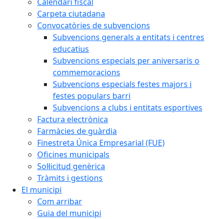
Calendari fiscal
Carpeta ciutadana
Convocatòries de subvencions
Subvencions generals a entitats i centres
educatius
Subvencions especials per aniversaris o
commemoracions
Subvencions especials festes majors i
festes populars barri
Subvencions a clubs i entitats esportives
Factura electrònica
Farmàcies de guàrdia
Finestreta Única Empresarial (FUE)
Oficines municipals
Sol·licitud genèrica
Tràmits i gestions
El municipi
Com arribar
Guia del municipi