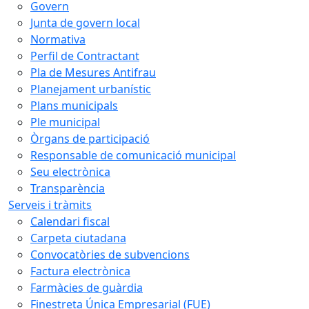
Govern
Junta de govern local
Normativa
Perfil de Contractant
Pla de Mesures Antifrau
Planejament urbanístic
Plans municipals
Ple municipal
Òrgans de participació
Responsable de comunicació municipal
Seu electrònica
Transparència
Serveis i tràmits
Calendari fiscal
Carpeta ciutadana
Convocatòries de subvencions
Factura electrònica
Farmàcies de guàrdia
Finestreta Única Empresarial (FUE)