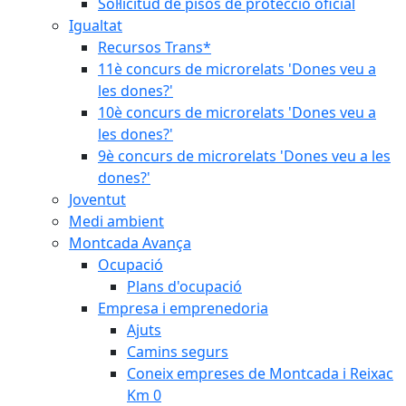
Sol·licitud de pisos de protecció oficial
Igualtat
Recursos Trans*
11è concurs de microrelats 'Dones veu a
les dones?'
10è concurs de microrelats 'Dones veu a
les dones?'
9è concurs de microrelats 'Dones veu a les
dones?'
Joventut
Medi ambient
Montcada Avança
Ocupació
Plans d'ocupació
Empresa i emprenedoria
Ajuts
Camins segurs
Coneix empreses de Montcada i Reixac
Km 0