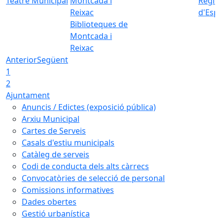
Teatre Municipal
Regid
d'Esp
Biblioteques de
Montcada i
Reixac
Anterior
Següent
1
2
Ajuntament
Anuncis / Edictes (exposició pública)
Arxiu Municipal
Cartes de Serveis
Casals d'estiu municipals
Catàleg de serveis
Codi de conducta dels alts càrrecs
Convocatòries de selecció de personal
Comissions informatives
Dades obertes
Gestió urbanística