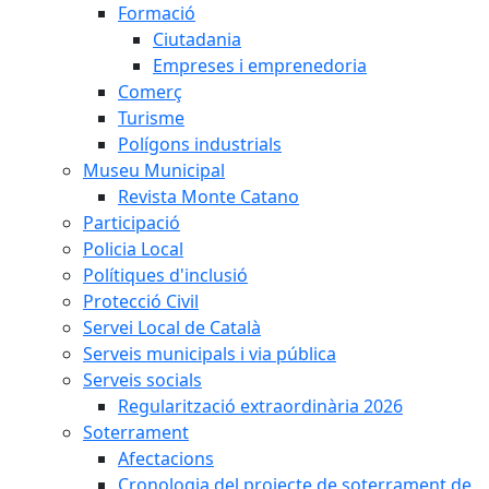
Formació
Ciutadania
Empreses i emprenedoria
Comerç
Turisme
Polígons industrials
Museu Municipal
Revista Monte Catano
Participació
Policia Local
Polítiques d'inclusió
Protecció Civil
Servei Local de Català
Serveis municipals i via pública
Serveis socials
Regularització extraordinària 2026
Soterrament
Afectacions
Cronologia del projecte de soterrament de