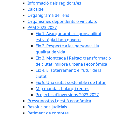
Informació dels regidors/es
L'alcalde
Organigrama de l'ens
Organismes dependents o vinculats
PAM 2023-2027
Eix 1. Avançar amb responsabilitat,
estratègia i bon govern
Eix 2. Respecte a les persones i la
qualitat de vida
Eix 3. Montcada i Reixac: transformació
de ciutat, millora urbana i econòmica
Eix 4. El soterrament: el futur de la
ciutat
Eix 5. Una ciutat sostenible i de futur
Mig mandat: balanç i reptes
Projectes d'inversions 2023-2027
Pressupostos i gestió econòmica
Resolucions judicials
Retiment de comptes