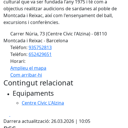
cultural que va ser fundada l'any 1975 i té com a
objectius realitzar audicions de sardanes al poble de
Montcada i Reixac, així com l'ensenyament del ball,
excursions i conferències.
Carrer Núria, 73 (Centre Cívic l'Alzina) - 08110
Montcada i Reixac - Barcelona
Telèfon:
935752813
Telèfon:
652429651
Horari:
Amplieu el mapa
Com arribar-hi
Leaflet
| ©
OpenStreetMap
contributors
Contingut relacionat
+
Equipaments
−
Centre Cívic L'Alzina
Facebook
X
Darrera actualització: 26.03.2026 | 10:05