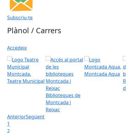
Subscriu-te
Plànol / Carrers
Accedeix
Montcada Aqua
Teatre Municipal
Regi
d'Es
Biblioteques de
Montcada i
Reixac
Anterior
Següent
1
2