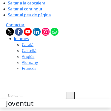
Saltar a la capçalera
Saltar al contingut
Saltar al peu de pàgina
Contactar
Idiomes
Català
Castellà
Anglès
Alemany
Francès
06.08.2026 | 11:27
Cercar:
Joventut