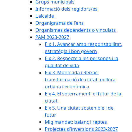
Grups municipals
Informació dels regidors/es
L'alcalde
Organigrama de l'ens
Organismes dependents o vinculats
PAM 2023-2027
Eix 1. Avançar amb responsabilitat,
estratègia i bon govern
Eix 2. Respecte a les persones i la
qualitat de vida
Eix 3. Montcada i Reixac:
transformació de ciutat, millora
urbana i econòmica
Eix 4. El soterrament: el futur de la
ciutat
Eix 5. Una ciutat sostenible i de
futur
Mig mandat: balanç i reptes
Projectes d'inversions 2023-2027