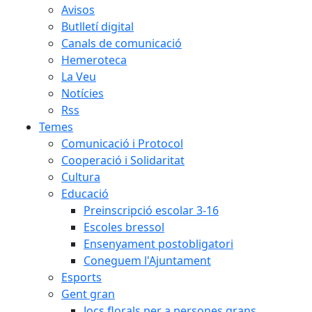
Avisos
Butlletí digital
Canals de comunicació
Hemeroteca
La Veu
Notícies
Rss
Temes
Comunicació i Protocol
Cooperació i Solidaritat
Cultura
Educació
Preinscripció escolar 3-16
Escoles bressol
Ensenyament postobligatori
Coneguem l'Ajuntament
Esports
Gent gran
Jocs florals per a persones grans