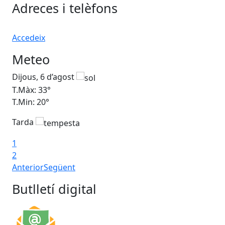
Adreces i telèfons
Accedeix
Meteo
Dijous, 6 d’agost
Div
T.Màx: 33°
T.M
T.Min: 20°
T.M
Tarda
1
2
Anterior
Següent
Butlletí digital