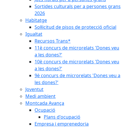
Sortides culturals per a persones grans
2026
Habitatge
Sol·licitud de pisos de protecció oficial
Igualtat
Recursos Trans*
11è concurs de microrelats 'Dones veu
a les dones?'
10è concurs de microrelats 'Dones veu
a les dones?'
9è concurs de microrelats 'Dones veu a
les dones?'
Joventut
Medi ambient
Montcada Avança
Ocupació
Plans d'ocupació
Empresa i emprenedoria