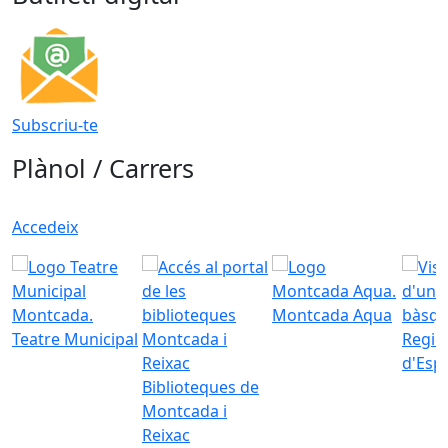
Subscriu-te
Plànol / Carrers
Accedeix
Montcada Aqua
Teatre Municipal
Regid
d'Esp
Biblioteques de
Montcada i
Reixac