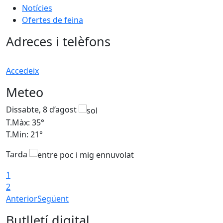
Notícies
Ofertes de feina
Adreces i telèfons
Accedeix
Meteo
Dissabte, 8 d’agost
D
T.Màx: 35°
T
T.Min: 21°
T
Tarda
1
2
Anterior
Següent
Butlletí digital