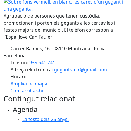
Sobre fons vermell, en blanc, les cares d'un gegant i una 
Agrupació de persones que tenen custòdia,
promocionen i porten els gegants a les cercaviles i
festes majors del municipi. El telèfon correspon a
l'Espai Jove Can Tauler
Carrer Balmes, 16 - 08110 Montcada i Reixac -
Barcelona
Telèfon:
935 641 741
Adreça electrònica:
gegantsmir@gmail.com
Horari:
Amplieu el mapa
Com arribar-hi
Leaflet
| ©
OpenStreetMap
contributors
Contingut relacionat
+
Agenda
−
La festa dels 25 anys!
Facebook
X