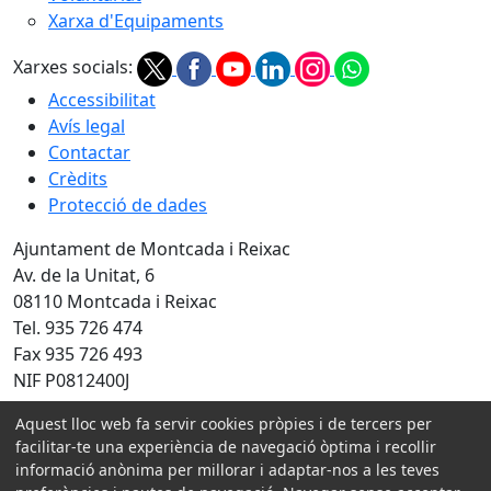
Xarxa d'Equipaments
Xarxes socials:
Accessibilitat
Avís legal
Contactar
Crèdits
Protecció de dades
Ajuntament de Montcada i Reixac
Av. de la Unitat, 6
08110 Montcada i Reixac
Tel. 935 726 474
Fax 935 726 493
NIF P0812400J
Amb la col·laboració de:
Aquest lloc web fa servir cookies pròpies i de tercers per
facilitar-te una experiència de navegació òptima i recollir
informació anònima per millorar i adaptar-nos a les teves