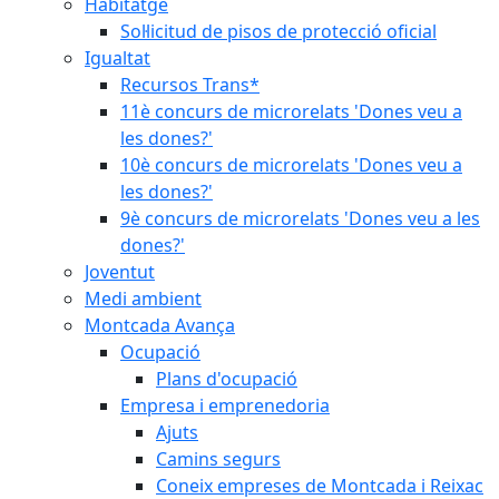
Habitatge
Sol·licitud de pisos de protecció oficial
Igualtat
Recursos Trans*
11è concurs de microrelats 'Dones veu a
les dones?'
10è concurs de microrelats 'Dones veu a
les dones?'
9è concurs de microrelats 'Dones veu a les
dones?'
Joventut
Medi ambient
Montcada Avança
Ocupació
Plans d'ocupació
Empresa i emprenedoria
Ajuts
Camins segurs
Coneix empreses de Montcada i Reixac