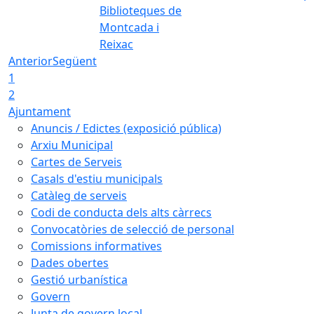
Biblioteques de
Montcada i
Reixac
Anterior
Següent
1
2
Ajuntament
Anuncis / Edictes (exposició pública)
Arxiu Municipal
Cartes de Serveis
Casals d'estiu municipals
Catàleg de serveis
Codi de conducta dels alts càrrecs
Convocatòries de selecció de personal
Comissions informatives
Dades obertes
Gestió urbanística
Govern
Junta de govern local