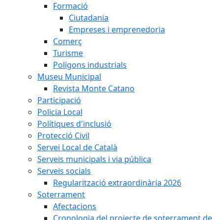
Formació
Ciutadania
Empreses i emprenedoria
Comerç
Turisme
Polígons industrials
Museu Municipal
Revista Monte Catano
Participació
Policia Local
Polítiques d'inclusió
Protecció Civil
Servei Local de Català
Serveis municipals i via pública
Serveis socials
Regularització extraordinària 2026
Soterrament
Afectacions
Cronologia del projecte de soterrament de