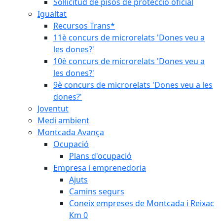
Sol·licitud de pisos de protecció oficial
Igualtat
Recursos Trans*
11è concurs de microrelats 'Dones veu a
les dones?'
10è concurs de microrelats 'Dones veu a
les dones?'
9è concurs de microrelats 'Dones veu a les
dones?'
Joventut
Medi ambient
Montcada Avança
Ocupació
Plans d'ocupació
Empresa i emprenedoria
Ajuts
Camins segurs
Coneix empreses de Montcada i Reixac
Km 0