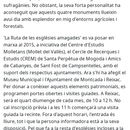
sufragànies. No obstant, la seva forta personalitat ha
aconseguit que aquests quatre monuments llueixin
avui dia amb esplendor en mig d'entorns agrícoles i
forestals.
'La Ruta de les esglésies amagades' es va posar en
marxa al 2015, a iniciativa del Centre d'Estudis
Molletans (Mollet del Vallès), el Cercle de Recerques i
Estudis (CREM) de Santa Perpètua de Mogoda i Amics
de Cabanyes, de Sant Fost de Campsentelles, amb el
suport dels respectius ajuntaments. Ara s'hi ha afegit el
Museu Municipal i l'Ajuntament de Montcada i Reixac.
Per donar a conèixer aquests elements patrimonials, es
programen portes obertes i visites guiades. A Reixac,
serà el quart diumenge de cada mes, de 10 a 12 h. No
cal inscripció prèvia i a les 11 h començarà una visita
guiada la recinte. Fora d'aquest horari, l'entrada és
lliure, tot i que la persona informadora està a la seva
disposició. Pel que fa a la resta d'esglésies incloses a la