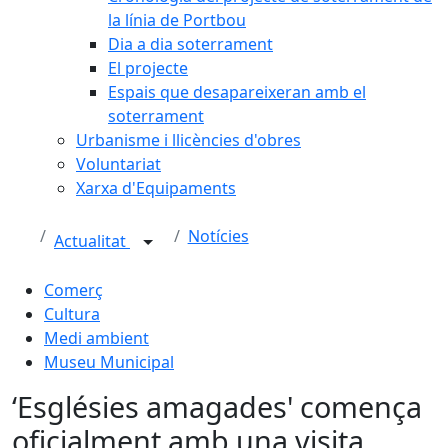
la línia de Portbou
Dia a dia soterrament
El projecte
Espais que desapareixeran amb el
soterrament
Urbanisme i llicències d'obres
Voluntariat
Xarxa d'Equipaments
Notícies
Actualitat
Comerç
Cultura
Medi ambient
Museu Municipal
‘Esglésies amagades' comença
oficialment amb una visita