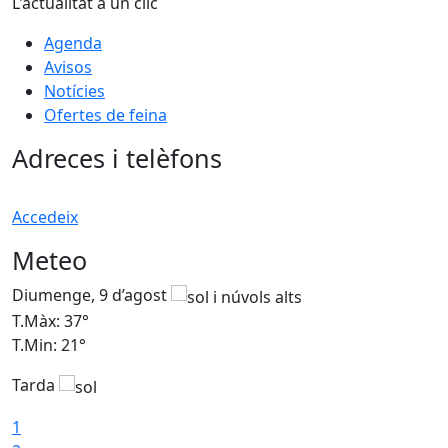
L'actualitat a un clic
Agenda
Avisos
Notícies
Ofertes de feina
Adreces i telèfons
Accedeix
Meteo
Diumenge, 9 d’agost
D
T.Màx: 37°
T
T.Min: 21°
T
Tarda
T
1