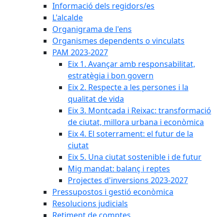
Informació dels regidors/es
L'alcalde
Organigrama de l'ens
Organismes dependents o vinculats
PAM 2023-2027
Eix 1. Avançar amb responsabilitat,
estratègia i bon govern
Eix 2. Respecte a les persones i la
qualitat de vida
Eix 3. Montcada i Reixac: transformació
de ciutat, millora urbana i econòmica
Eix 4. El soterrament: el futur de la
ciutat
Eix 5. Una ciutat sostenible i de futur
Mig mandat: balanç i reptes
Projectes d'inversions 2023-2027
Pressupostos i gestió econòmica
Resolucions judicials
Retiment de comptes