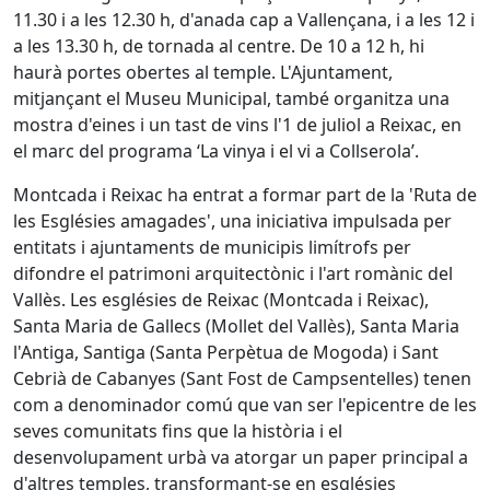
11.30 i a les 12.30 h, d'anada cap a Vallençana, i a les 12 i
a les 13.30 h, de tornada al centre. De 10 a 12 h, hi
haurà portes obertes al temple. L'Ajuntament,
mitjançant el Museu Municipal, també organitza una
mostra d'eines i un tast de vins l'1 de juliol a Reixac, en
el marc del programa ‘La vinya i el vi a Collserola’.
Montcada i Reixac ha entrat a formar part de la 'Ruta de
les Esglésies amagades', una iniciativa impulsada per
entitats i ajuntaments de municipis limítrofs per
difondre el patrimoni arquitectònic i l'art romànic del
Vallès. Les esglésies de Reixac (Montcada i Reixac),
Santa Maria de Gallecs (Mollet del Vallès), Santa Maria
l'Antiga, Santiga (Santa Perpètua de Mogoda) i Sant
Cebrià de Cabanyes (Sant Fost de Campsentelles) tenen
com a denominador comú que van ser l'epicentre de les
seves comunitats fins que la història i el
desenvolupament urbà va atorgar un paper principal a
d'altres temples, transformant-se en esglésies