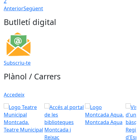
2
Anterior
Següent
Butlletí digital
Subscriu-te
Plànol / Carrers
Accedeix
Montcada Aqua
Teatre Municipal
Regid
d'Esp