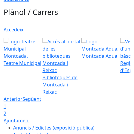
Plànol / Carrers
Accedeix
Montcada Aqua
Teatre Municipal
Regid
d'Esp
Biblioteques de
Montcada i
Reixac
Anterior
Següent
1
2
Ajuntament
Anuncis / Edictes (exposició pública)