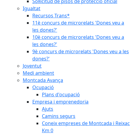
Sol·licitud de pisos de protecció oficial
Igualtat
Recursos Trans*
11è concurs de microrelats 'Dones veu a
les dones?'
10è concurs de microrelats 'Dones veu a
les dones?'
9è concurs de microrelats 'Dones veu a les
dones?'
Joventut
Medi ambient
Montcada Avança
Ocupació
Plans d'ocupació
Empresa i emprenedoria
Ajuts
Camins segurs
Coneix empreses de Montcada i Reixac
Km 0