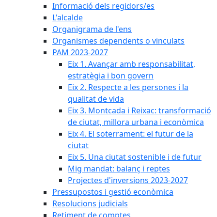
Informació dels regidors/es
L'alcalde
Organigrama de l'ens
Organismes dependents o vinculats
PAM 2023-2027
Eix 1. Avançar amb responsabilitat,
estratègia i bon govern
Eix 2. Respecte a les persones i la
qualitat de vida
Eix 3. Montcada i Reixac: transformació
de ciutat, millora urbana i econòmica
Eix 4. El soterrament: el futur de la
ciutat
Eix 5. Una ciutat sostenible i de futur
Mig mandat: balanç i reptes
Projectes d'inversions 2023-2027
Pressupostos i gestió econòmica
Resolucions judicials
Retiment de comptes