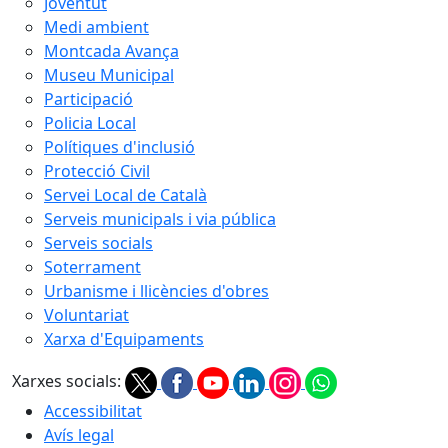
Joventut
Medi ambient
Montcada Avança
Museu Municipal
Participació
Policia Local
Polítiques d'inclusió
Protecció Civil
Servei Local de Català
Serveis municipals i via pública
Serveis socials
Soterrament
Urbanisme i llicències d'obres
Voluntariat
Xarxa d'Equipaments
Xarxes socials:
Accessibilitat
Avís legal