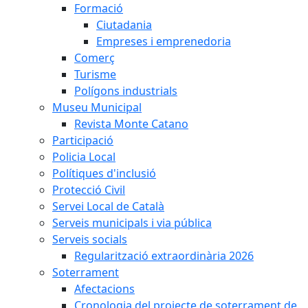
Formació
Ciutadania
Empreses i emprenedoria
Comerç
Turisme
Polígons industrials
Museu Municipal
Revista Monte Catano
Participació
Policia Local
Polítiques d'inclusió
Protecció Civil
Servei Local de Català
Serveis municipals i via pública
Serveis socials
Regularització extraordinària 2026
Soterrament
Afectacions
Cronologia del projecte de soterrament de