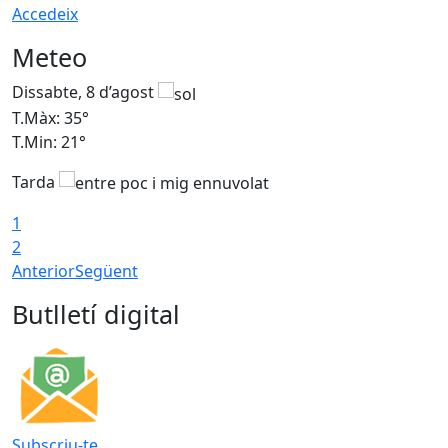
Accedeix
Meteo
Dissabte, 8 d’agost
D
T.Màx: 35°
T
T.Min: 21°
T
Tarda
1
2
Anterior
Següent
Butlletí digital
Subscriu-te