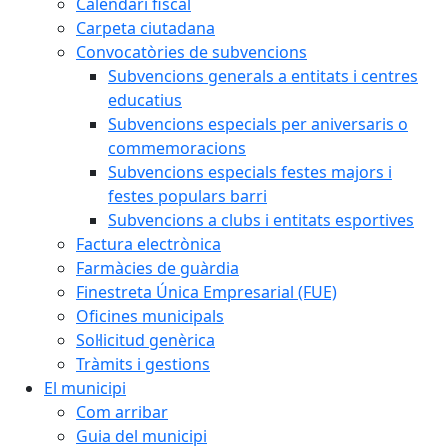
Calendari fiscal
Carpeta ciutadana
Convocatòries de subvencions
Subvencions generals a entitats i centres
educatius
Subvencions especials per aniversaris o
commemoracions
Subvencions especials festes majors i
festes populars barri
Subvencions a clubs i entitats esportives
Factura electrònica
Farmàcies de guàrdia
Finestreta Única Empresarial (FUE)
Oficines municipals
Sol·licitud genèrica
Tràmits i gestions
El municipi
Com arribar
Guia del municipi