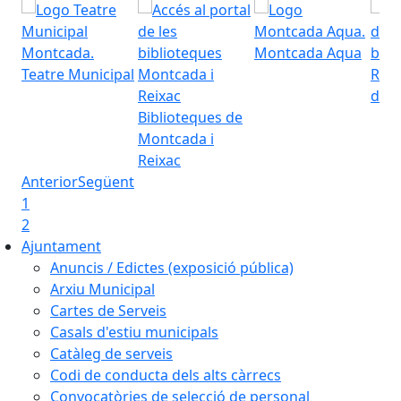
Montcada Aqua
Teatre Municipal
Regi
d'Es
Biblioteques de
Montcada i
Reixac
Anterior
Següent
1
2
Ajuntament
Anuncis / Edictes (exposició pública)
Arxiu Municipal
Cartes de Serveis
Casals d'estiu municipals
Catàleg de serveis
Codi de conducta dels alts càrrecs
Convocatòries de selecció de personal