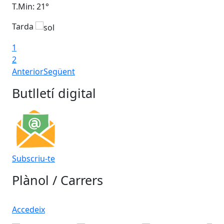
T.Min: 21°
T.M
Tarda
Ta
1
2
Anterior
Següent
Butlletí digital
Subscriu-te
Plànol / Carrers
Accedeix