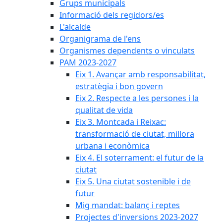
Grups municipals
Informació dels regidors/es
L'alcalde
Organigrama de l'ens
Organismes dependents o vinculats
PAM 2023-2027
Eix 1. Avançar amb responsabilitat,
estratègia i bon govern
Eix 2. Respecte a les persones i la
qualitat de vida
Eix 3. Montcada i Reixac:
transformació de ciutat, millora
urbana i econòmica
Eix 4. El soterrament: el futur de la
ciutat
Eix 5. Una ciutat sostenible i de
futur
Mig mandat: balanç i reptes
Projectes d'inversions 2023-2027