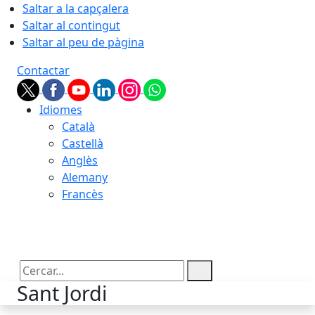
Saltar a la capçalera
Saltar al contingut
Saltar al peu de pàgina
Contactar
Idiomes
Català
Castellà
Anglès
Alemany
Francès
09.08.2026 | 10:04
Cercar:
Sant Jordi