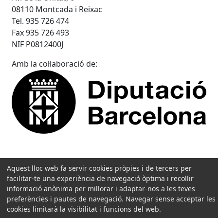
08110 Montcada i Reixac
Tel. 935 726 474
Fax 935 726 493
NIF P0812400J
Amb la col·laboració de:
Aquest lloc web fa servir cookies pròpies i de tercers per
facilitar-te una experiència de navegació òptima i recollir
informació anònima per millorar i adaptar-nos a les teves
preferències i pautes de navegació. Navegar sense acceptar les
cookies limitarà la visibilitat i funcions del web.