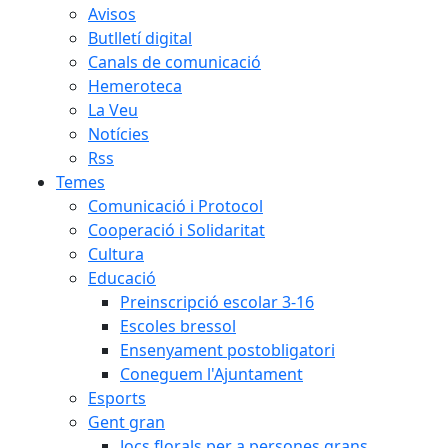
Avisos
Butlletí digital
Canals de comunicació
Hemeroteca
La Veu
Notícies
Rss
Temes
Comunicació i Protocol
Cooperació i Solidaritat
Cultura
Educació
Preinscripció escolar 3-16
Escoles bressol
Ensenyament postobligatori
Coneguem l'Ajuntament
Esports
Gent gran
Jocs florals per a persones grans