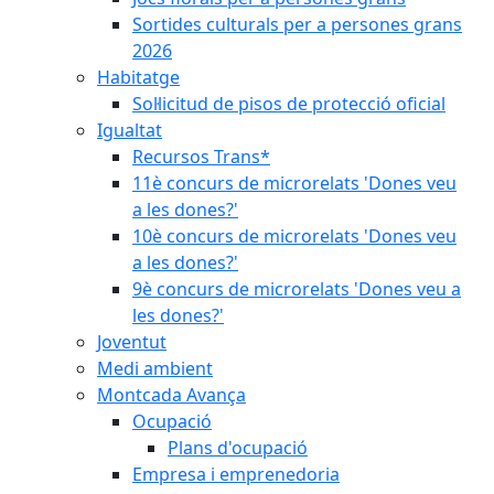
Sortides culturals per a persones grans
2026
Habitatge
Sol·licitud de pisos de protecció oficial
Igualtat
Recursos Trans*
11è concurs de microrelats 'Dones veu
a les dones?'
10è concurs de microrelats 'Dones veu
a les dones?'
9è concurs de microrelats 'Dones veu a
les dones?'
Joventut
Medi ambient
Montcada Avança
Ocupació
Plans d'ocupació
Empresa i emprenedoria