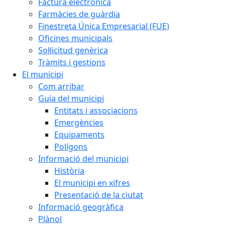
Factura electrònica
Farmàcies de guàrdia
Finestreta Única Empresarial (FUE)
Oficines municipals
Sol·licitud genèrica
Tràmits i gestions
El municipi
Com arribar
Guia del municipi
Entitats i associacions
Emergències
Equipaments
Polígons
Informació del municipi
Història
El municipi en xifres
Presentació de la ciutat
Informació geogràfica
Plànol