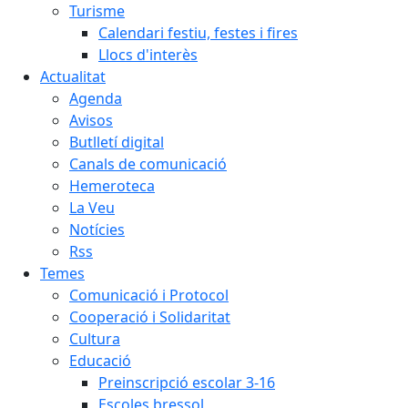
Turisme
Calendari festiu, festes i fires
Llocs d'interès
Actualitat
Agenda
Avisos
Butlletí digital
Canals de comunicació
Hemeroteca
La Veu
Notícies
Rss
Temes
Comunicació i Protocol
Cooperació i Solidaritat
Cultura
Educació
Preinscripció escolar 3-16
Escoles bressol