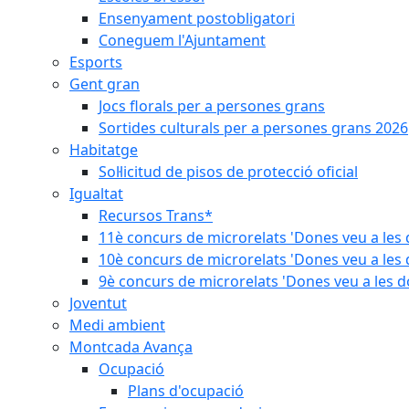
Ensenyament postobligatori
Coneguem l'Ajuntament
Esports
Gent gran
Jocs florals per a persones grans
Sortides culturals per a persones grans 2026
Habitatge
Sol·licitud de pisos de protecció oficial
Igualtat
Recursos Trans*
11è concurs de microrelats 'Dones veu a les 
10è concurs de microrelats 'Dones veu a les 
9è concurs de microrelats 'Dones veu a les d
Joventut
Medi ambient
Montcada Avança
Ocupació
Plans d'ocupació