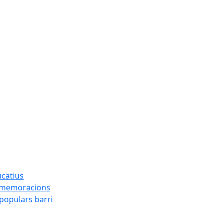
ucatius
ommemoracions
 populars barri