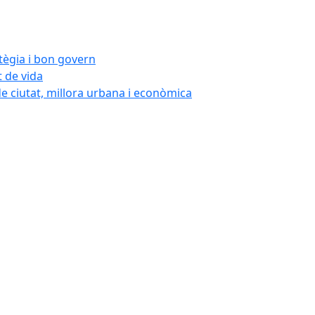
atègia i bon govern
t de vida
de ciutat, millora urbana i econòmica