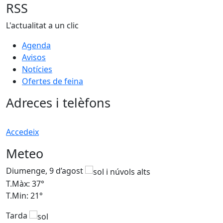
RSS
L'actualitat a un clic
Agenda
Avisos
Notícies
Ofertes de feina
Adreces i telèfons
Accedeix
Meteo
Diumenge, 9 d’agost
D
T.Màx: 37°
T
T.Min: 21°
T
Tarda
T