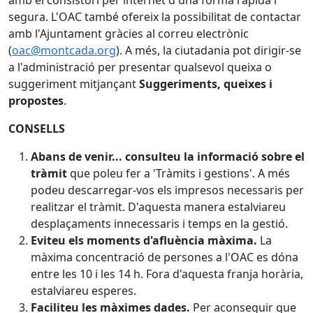
segura. L'OAC també ofereix la possibilitat de contactar
amb l'Ajuntament gràcies al correu electrònic
(
oac@montcada.org
). A més, la ciutadania pot dirigir-se
a l'administració per presentar qualsevol queixa o
suggeriment mitjançant
Suggeriments, queixes i
propostes
.
CONSELLS
Abans de venir... consulteu la informació sobre el
tràmit
que poleu fer a 'Tràmits i gestions'. A més
podeu descarregar-vos els impresos necessaris per
realitzar el tràmit. D'aquesta manera estalviareu
desplaçaments innecessaris i temps en la gestió.
Eviteu els moments d'afluència màxima.
La
màxima concentració de persones a l'OAC es dóna
entre les 10 i les 14 h. Fora d'aquesta franja horària,
estalviareu esperes.
Faciliteu les màximes dades.
Per aconseguir que