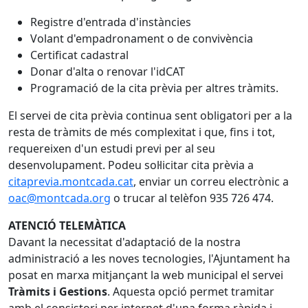
Registre d'entrada d'instàncies
Volant d'empadronament o de convivència
Certificat cadastral
Donar d'alta o renovar l'idCAT
Programació de la cita prèvia per altres tràmits.
El servei de cita prèvia continua sent obligatori per a la
resta de tràmits de més complexitat i que, fins i tot,
requereixen d'un estudi previ per al seu
desenvolupament. Podeu sol·licitar cita prèvia a
citaprevia.montcada.cat
, enviar un correu electrònic a
oac@montcada.org
o trucar al telèfon 935 726 474.
ATENCIÓ TELEMÀTICA
Davant la necessitat d'adaptació de la nostra
administració a les noves tecnologies, l'Ajuntament ha
posat en marxa mitjançant la web municipal el servei
Tràmits i Gestions
. Aquesta opció permet tramitar
amb el consistori per internet d'una forma ràpida i