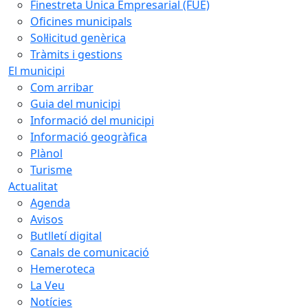
Finestreta Única Empresarial (FUE)
Oficines municipals
Sol·licitud genèrica
Tràmits i gestions
El municipi
Com arribar
Guia del municipi
Informació del municipi
Informació geogràfica
Plànol
Turisme
Actualitat
Agenda
Avisos
Butlletí digital
Canals de comunicació
Hemeroteca
La Veu
Notícies