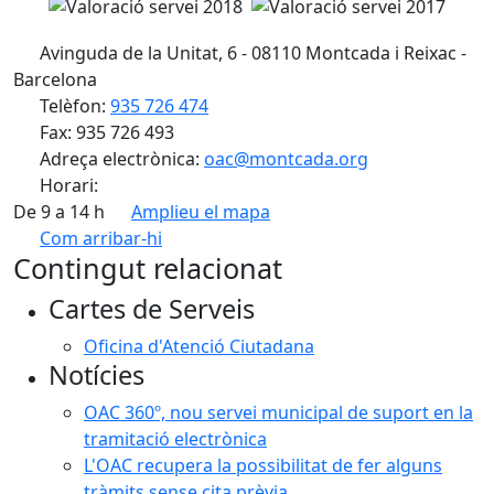
Avinguda de la Unitat, 6 - 08110 Montcada i Reixac -
Barcelona
Telèfon:
935 726 474
Fax: 935 726 493
Adreça electrònica:
oac@montcada.org
Horari:
De 9 a 14 h
Amplieu el mapa
Com arribar-hi
Leaflet
| ©
OpenStreetMap
contributors
Contingut relacionat
+
Cartes de Serveis
−
Oficina d'Atenció Ciutadana
Notícies
OAC 360º, nou servei municipal de suport en la
tramitació electrònica
L'OAC recupera la possibilitat de fer alguns
tràmits sense cita prèvia