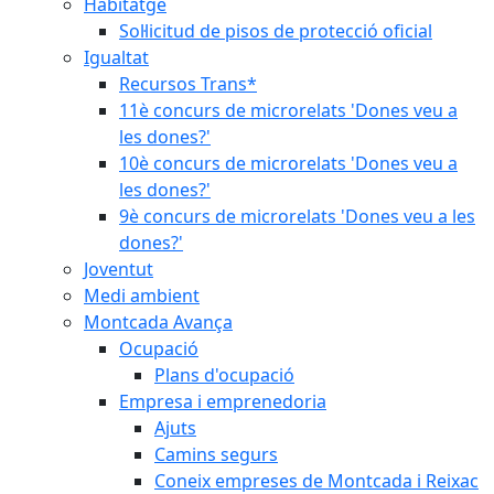
Habitatge
Sol·licitud de pisos de protecció oficial
Igualtat
Recursos Trans*
11è concurs de microrelats 'Dones veu a
les dones?'
10è concurs de microrelats 'Dones veu a
les dones?'
9è concurs de microrelats 'Dones veu a les
dones?'
Joventut
Medi ambient
Montcada Avança
Ocupació
Plans d'ocupació
Empresa i emprenedoria
Ajuts
Camins segurs
Coneix empreses de Montcada i Reixac