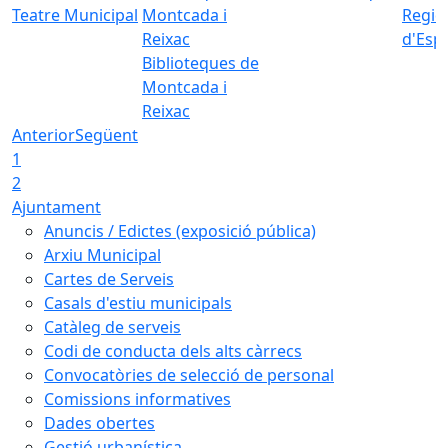
Teatre Municipal
Regid
d'Esp
Biblioteques de
Montcada i
Reixac
Anterior
Següent
1
2
Ajuntament
Anuncis / Edictes (exposició pública)
Arxiu Municipal
Cartes de Serveis
Casals d'estiu municipals
Catàleg de serveis
Codi de conducta dels alts càrrecs
Convocatòries de selecció de personal
Comissions informatives
Dades obertes
Gestió urbanística