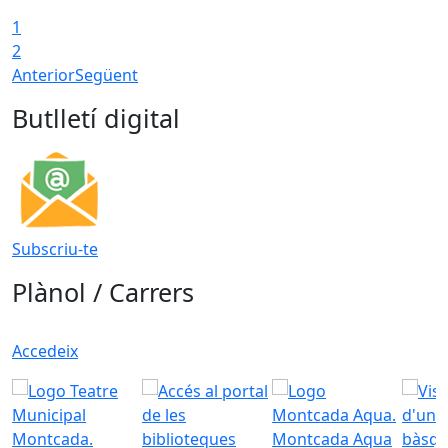
1
2
Anterior
Següent
Butlletí digital
Subscriu-te
Plànol / Carrers
Accedeix
Montcada Aqua