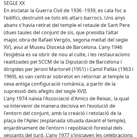
SEGLE XX
En esclatar la Guerra Civil de 1936 -1939, es cala foc a
l'edifici, destruint-se tots els altars barrocs. Uns anys
abans s'havia retirat del temple el retaule de Sant Pere
(dues taules del conjunt de sis, que presidia l'altar
major, obra de Rafael Vergós, segona meitat del segle
XV), avui al Museu Diocesà de Barcelona. L'any 1946
l'església es va obrir de nou al culte, i les restauracions
realitzades pel SCCM de la Diputació de Barcelona i
dirigides per Jeroni Martorell (1951) i Camil Pallàs (1963 i
1969), es van centrar sobretot en retornar al temple la
seva antiga configuració romànica, a partir de la
supressió dels afegits del segle XVII.
L'any 1974 naixia l'Associació d'Amics de Reixac, la qual
va intervenir de manera decisiva en l'evolució de
l'entorn del conjunt, amb la creació i retolació de la
plaça de l'Aplec (esplanada situada davant el temple),
enjardinament de l'entorn i repoblació forestal dels
vessants del turó. L'any 1977 s'iniciaven les celebracions