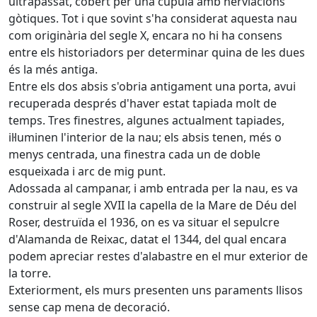
ultrapassat, cobert per una cúpula amb nerviacions
gòtiques. Tot i que sovint s'ha considerat aquesta nau
com originària del segle X, encara no hi ha consens
entre els historiadors per determinar quina de les dues
és la més antiga.
Entre els dos absis s'obria antigament una porta, avui
recuperada després d'haver estat tapiada molt de
temps. Tres finestres, algunes actualment tapiades,
il·luminen l'interior de la nau; els absis tenen, més o
menys centrada, una finestra cada un de doble
esqueixada i arc de mig punt.
Adossada al campanar, i amb entrada per la nau, es va
construir al segle XVII la capella de la Mare de Déu del
Roser, destruïda el 1936, on es va situar el sepulcre
d'Alamanda de Reixac, datat el 1344, del qual encara
podem apreciar restes d'alabastre en el mur exterior de
la torre.
Exteriorment, els murs presenten uns paraments llisos
sense cap mena de decoració.