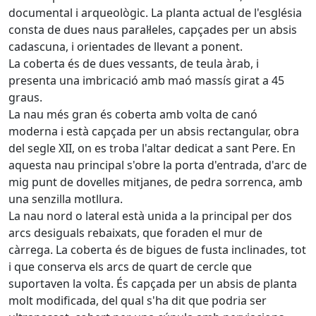
documental i arqueològic. La planta actual de l'església
consta de dues naus paral·leles, capçades per un absis
cadascuna, i orientades de llevant a ponent.
La coberta és de dues vessants, de teula àrab, i
presenta una imbricació amb maó massís girat a 45
graus.
La nau més gran és coberta amb volta de canó
moderna i està capçada per un absis rectangular, obra
del segle XII, on es troba l'altar dedicat a sant Pere. En
aquesta nau principal s'obre la porta d'entrada, d'arc de
mig punt de dovelles mitjanes, de pedra sorrenca, amb
una senzilla motllura.
La nau nord o lateral està unida a la principal per dos
arcs desiguals rebaixats, que foraden el mur de
càrrega. La coberta és de bigues de fusta inclinades, tot
i que conserva els arcs de quart de cercle que
suportaven la volta. És capçada per un absis de planta
molt modificada, del qual s'ha dit que podria ser