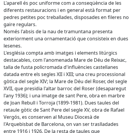
L'aparell és poc uniforme com a conseqüència de les
diferents restauracions i en general està format per
pedres petites poc treballades, disposades en fileres no
gaire regulars.
Només l'absis de la nau de tramuntana presenta
exteriorment una ornamentació que consisteix en dues
lesenes.
L'església compta amb imatges i elements litúrgics
destacables, com l'anomenada Mare de Déu de Reixac,
talla de fusta policromada d'influències castellanes
datada entre els segles XII i XIII; una creu processional
gòtica del segle XIV; la Mare de Déu del Roser, del segle
XVII, que presidia l'altar barroc del Roser (desaparegut
l'any 1936); i una imatge de sant Pere, obra en marbre
de Joan Rebull i Torroja (1899-1981). Dues taules del
retaule gòtic de Sant Pere del segle XV, obra de Rafael
Vergós, es conserven al Museu Diocesà de
l'Arquebisbat de Barcelona, on van ser traslladades
entre 1916 i 1926. De la resta de taules que