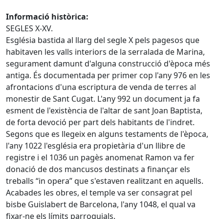
Informació històrica:
SEGLES X-XV.
Església bastida al llarg del segle X pels pagesos que
habitaven les valls interiors de la serralada de Marina,
segurament damunt d'alguna construcció d'època més
antiga. És documentada per primer cop l'any 976 en les
afrontacions d'una escriptura de venda de terres al
monestir de Sant Cugat. L'any 992 un document ja fa
esment de l'existència de l'altar de sant Joan Baptista,
de forta devoció per part dels habitants de l'indret.
Segons que es llegeix en alguns testaments de l'època,
l'any 1022 l'església era propietària d'un llibre de
registre i el 1036 un pagès anomenat Ramon va fer
donació de dos mancusos destinats a finançar els
treballs “in opera” que s'estaven realitzant en aquells.
Acabades les obres, el temple va ser consagrat pel
bisbe Guislabert de Barcelona, l'any 1048, el qual va
fixar-ne els límits parroquials.