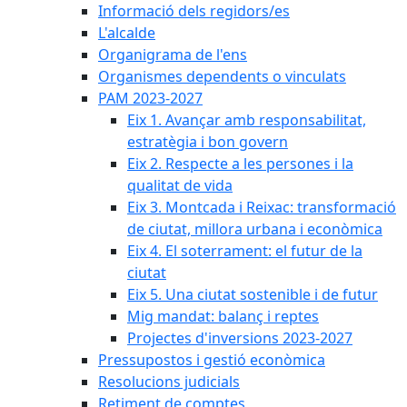
Informació dels regidors/es
L'alcalde
Organigrama de l'ens
Organismes dependents o vinculats
PAM 2023-2027
Eix 1. Avançar amb responsabilitat,
estratègia i bon govern
Eix 2. Respecte a les persones i la
qualitat de vida
Eix 3. Montcada i Reixac: transformació
de ciutat, millora urbana i econòmica
Eix 4. El soterrament: el futur de la
ciutat
Eix 5. Una ciutat sostenible i de futur
Mig mandat: balanç i reptes
Projectes d'inversions 2023-2027
Pressupostos i gestió econòmica
Resolucions judicials
Retiment de comptes