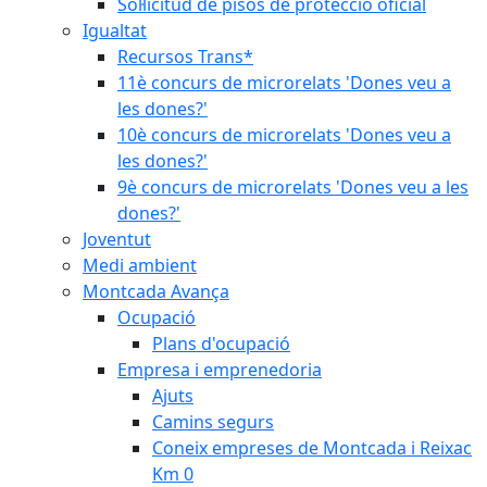
Sol·licitud de pisos de protecció oficial
Igualtat
Recursos Trans*
11è concurs de microrelats 'Dones veu a
les dones?'
10è concurs de microrelats 'Dones veu a
les dones?'
9è concurs de microrelats 'Dones veu a les
dones?'
Joventut
Medi ambient
Montcada Avança
Ocupació
Plans d'ocupació
Empresa i emprenedoria
Ajuts
Camins segurs
Coneix empreses de Montcada i Reixac
Km 0