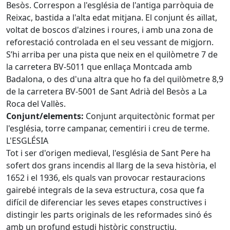
Besòs. Correspon a l'església de l'antiga parròquia de
Reixac, bastida a l'alta edat mitjana. El conjunt és aïllat,
voltat de boscos d'alzines i roures, i amb una zona de
reforestació controlada en el seu vessant de migjorn.
S’hi arriba per una pista que neix en el quilòmetre 7 de
la carretera BV-5011 que enllaça Montcada amb
Badalona, o des d'una altra que ho fa del quilòmetre 8,9
de la carretera BV-5001 de Sant Adrià del Besòs a La
Roca del Vallès.
Conjunt/elements:
Conjunt arquitectònic format per
l'església, torre campanar, cementiri i creu de terme.
L'ESGLÉSIA
Tot i ser d'origen medieval, l'església de Sant Pere ha
sofert dos grans incendis al llarg de la seva història, el
1652 i el 1936, els quals van provocar restauracions
gairebé integrals de la seva estructura, cosa que fa
difícil de diferenciar les seves etapes constructives i
distingir les parts originals de les reformades sinó és
amb un profund estudi històric constructiu,