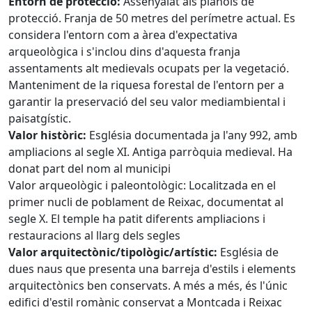
Entorn de protecció:
Assenyalat als plànols de
protecció. Franja de 50 metres del perímetre actual. Es
considera l'entorn com a àrea d'expectativa
arqueològica i s'inclou dins d'aquesta franja
assentaments alt medievals ocupats per la vegetació.
Manteniment de la riquesa forestal de l'entorn per a
garantir la preservació del seu valor mediambiental i
paisatgístic.
Valor històric:
Església documentada ja l'any 992, amb
ampliacions al segle XI. Antiga parròquia medieval. Ha
donat part del nom al municipi
Valor arqueològic i paleontològic: Localitzada en el
primer nucli de poblament de Reixac, documentat al
segle X. El temple ha patit diferents ampliacions i
restauracions al llarg dels segles
Valor arquitectònic/tipològic/artístic:
Església de
dues naus que presenta una barreja d'estils i elements
arquitectònics ben conservats. A més a més, és l'únic
edifici d'estil romànic conservat a Montcada i Reixac