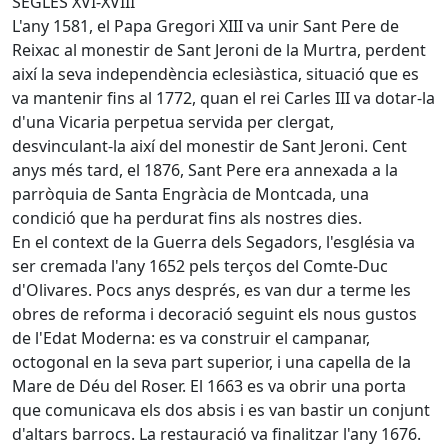
SEGLES XVI-XVIII
L'any 1581, el Papa Gregori XIII va unir Sant Pere de
Reixac al monestir de Sant Jeroni de la Murtra, perdent
així la seva independència eclesiàstica, situació que es
va mantenir fins al 1772, quan el rei Carles III va dotar-la
d'una Vicaria perpetua servida per clergat,
desvinculant-la així del monestir de Sant Jeroni. Cent
anys més tard, el 1876, Sant Pere era annexada a la
parròquia de Santa Engràcia de Montcada, una
condició que ha perdurat fins als nostres dies.
En el context de la Guerra dels Segadors, l'església va
ser cremada l'any 1652 pels terços del Comte-Duc
d'Olivares. Pocs anys després, es van dur a terme les
obres de reforma i decoració seguint els nous gustos
de l'Edat Moderna: es va construir el campanar,
octogonal en la seva part superior, i una capella de la
Mare de Déu del Roser. El 1663 es va obrir una porta
que comunicava els dos absis i es van bastir un conjunt
d'altars barrocs. La restauració va finalitzar l'any 1676.