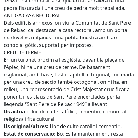
1868 i una tomba aïllada, que en la capçalera té una
pedra fissurada i una creu de pedra molt treballada.
ANTIGA CASA RECTORAL
Dels edificis annexos, on viu la Comunitat de Sant Pere
de Reixac, cal destacar la casa rectoral, amb un portal
de dovelles mitjanes i una petita finestra amb arc
conopial gòtic, suportat per impostes.
CREU DE TERME
En un turonet pròxim a l'església, davant la plaça de
l'Aplec, hi ha una creu de terme. De basament
esglaonat, amb base, fust i capitell octogonal, coronada
per una creu de secció també octogonal, on hi ha, en
relleu, una representació de Crist Majestat crucificat a
ponent, i les claus de Sant Pere encerclades per la
llegenda “Sant Pere de Reixac 1949” a llevant.
Ús actual
: Lloc de culte catòlic , cementiri, comunitat
religiosa i fita cultural.
Ús original/altres:
Lloc de culte catòlic i cementiri.
Estat de conservació:
Bo; Es fa manteniment i està