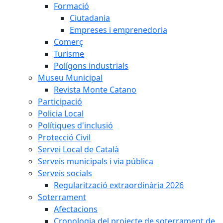
Formació
Ciutadania
Empreses i emprenedoria
Comerç
Turisme
Polígons industrials
Museu Municipal
Revista Monte Catano
Participació
Policia Local
Polítiques d'inclusió
Protecció Civil
Servei Local de Català
Serveis municipals i via pública
Serveis socials
Regularització extraordinària 2026
Soterrament
Afectacions
Cronologia del projecte de soterrament de