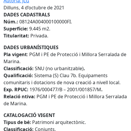
Autoria: JLG
Dilluns, 4 d’octubre de 2021
DADES CADASTRALS
Núm.:
08124A004000100000FI.
Superfície:
9.445 m2.
Titularitat:
Privada.
DADES
URBANÍSTIQUES
Pla vigent
: PGM i PE de Protecció i Millora Serralada de
Marina.
Classificació:
SNU (no urbanitzable)
.
Qualificació:
Sistema (S) Clau 7b. Equipaments
comunitaris i dotacions de nova creació a nivell local.
Exp. RPUC:
1976/000477/B – 2001/001857/M
.
Relació ntiva:
PGM i PE de Protecció i Millora Serralada
de Marina.
CATALOGACIÓ VIGENT
Tipus de bé:
Patrimoni arquitectònic.
Classificació:
Conjunts.