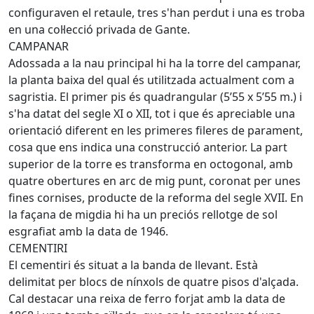
configuraven el retaule, tres s'han perdut i una es troba
en una col·lecció privada de Gante.
CAMPANAR
Adossada a la nau principal hi ha la torre del campanar,
la planta baixa del qual és utilitzada actualment com a
sagristia. El primer pis és quadrangular (5’55 x 5’55 m.) i
s'ha datat del segle XI o XII, tot i que és apreciable una
orientació diferent en les primeres fileres de parament,
cosa que ens indica una construcció anterior. La part
superior de la torre es transforma en octogonal, amb
quatre obertures en arc de mig punt, coronat per unes
fines cornises, producte de la reforma del segle XVII. En
la façana de migdia hi ha un preciós rellotge de sol
esgrafiat amb la data de 1946.
CEMENTIRI
El cementiri és situat a la banda de llevant. Està
delimitat per blocs de nínxols de quatre pisos d'alçada.
Cal destacar una reixa de ferro forjat amb la data de