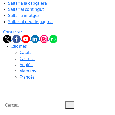
Saltar a la capçalera
Saltar al contingut
Saltar a imatges
Saltar al peu de pàgina
Contactar
Idiomes
Català
Castellà
Anglès
Alemany
Francès
09.08.2026 | 05:47
Cercar: