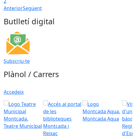
2
Anterior
Següent
Butlletí digital
Subscriu-te
Plànol / Carrers
Accedeix
Montcada Aqua
Teatre Municipal
Regid
d'Esp