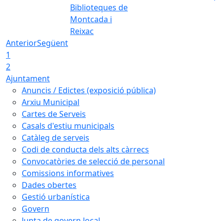
Biblioteques de
Montcada i
Reixac
Anterior
Següent
1
2
Ajuntament
Anuncis / Edictes (exposició pública)
Arxiu Municipal
Cartes de Serveis
Casals d'estiu municipals
Catàleg de serveis
Codi de conducta dels alts càrrecs
Convocatòries de selecció de personal
Comissions informatives
Dades obertes
Gestió urbanística
Govern
Junta de govern local