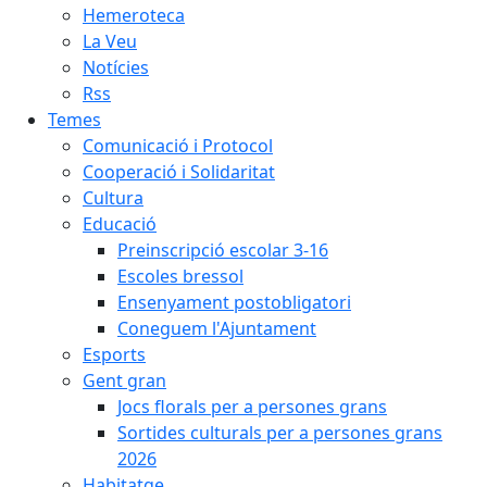
Hemeroteca
La Veu
Notícies
Rss
Temes
Comunicació i Protocol
Cooperació i Solidaritat
Cultura
Educació
Preinscripció escolar 3-16
Escoles bressol
Ensenyament postobligatori
Coneguem l'Ajuntament
Esports
Gent gran
Jocs florals per a persones grans
Sortides culturals per a persones grans
2026
Habitatge