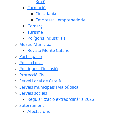
Km 0
Formació
Ciutadania
Empreses i emprenedoria
Comerç
Turisme
Polígons industrials
Museu Municipal
Revista Monte Catano
Participació
Policia Local
Polítiques d'inclusió
Protecció Civil
Servei Local de Català
Serveis municipals i via pública
Serveis socials
Regularització extraordinària 2026
Soterrament
Afectacions