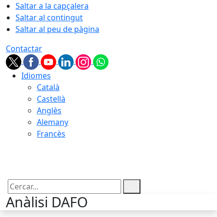
Saltar a la capçalera
Saltar al contingut
Saltar al peu de pàgina
Contactar
Idiomes
Català
Castellà
Anglès
Alemany
Francès
06.08.2026 | 11:22
Cercar:
Anàlisi DAFO