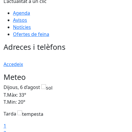
L'actualitat a un clic
Agenda
Avisos
Notícies
Ofertes de feina
Adreces i telèfons
Accedeix
Meteo
Dijous, 6 d’agost
D
T.Màx: 33°
T
T.Min: 20°
T
Tarda
1