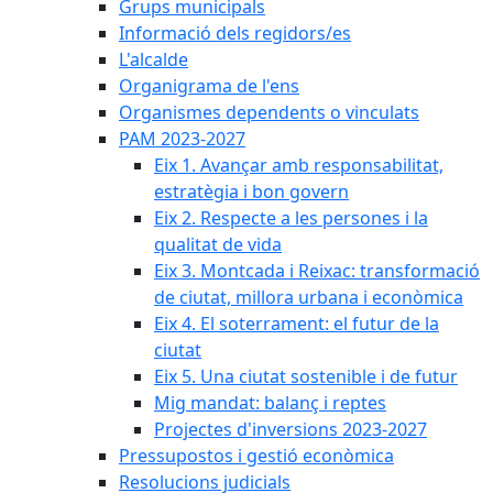
Grups municipals
Informació dels regidors/es
L'alcalde
Organigrama de l'ens
Organismes dependents o vinculats
PAM 2023-2027
Eix 1. Avançar amb responsabilitat,
estratègia i bon govern
Eix 2. Respecte a les persones i la
qualitat de vida
Eix 3. Montcada i Reixac: transformació
de ciutat, millora urbana i econòmica
Eix 4. El soterrament: el futur de la
ciutat
Eix 5. Una ciutat sostenible i de futur
Mig mandat: balanç i reptes
Projectes d'inversions 2023-2027
Pressupostos i gestió econòmica
Resolucions judicials