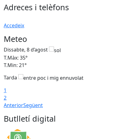
Adreces i telèfons
Accedeix
Meteo
Dissabte, 8 d’agost
D
T.Màx: 35°
T
T.Min: 21°
T
Tarda
1
2
Anterior
Següent
Butlletí digital