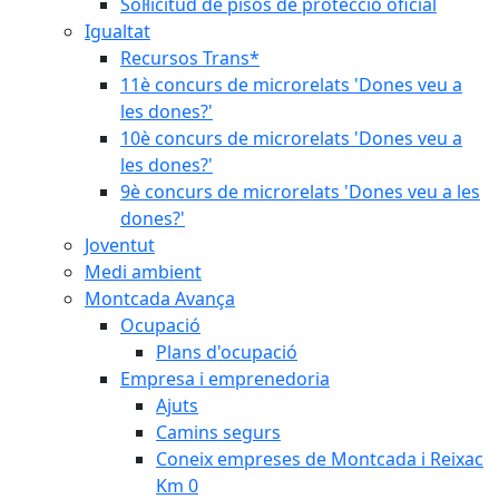
Sol·licitud de pisos de protecció oficial
Igualtat
Recursos Trans*
11è concurs de microrelats 'Dones veu a
les dones?'
10è concurs de microrelats 'Dones veu a
les dones?'
9è concurs de microrelats 'Dones veu a les
dones?'
Joventut
Medi ambient
Montcada Avança
Ocupació
Plans d'ocupació
Empresa i emprenedoria
Ajuts
Camins segurs
Coneix empreses de Montcada i Reixac
Km 0