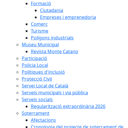
Formació
Ciutadania
Empreses i emprenedoria
Comerç
Turisme
Polígons industrials
Museu Municipal
Revista Monte Catano
Participació
Policia Local
Polítiques d'inclusió
Protecció Civil
Servei Local de Català
Serveis municipals i via pública
Serveis socials
Regularització extraordinària 2026
Soterrament
Afectacions
Cronologia del projecte de soterrament de