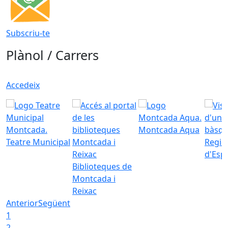
Subscriu-te
Plànol / Carrers
Accedeix
Montcada Aqua
Teatre Municipal
Regid
d'Esp
Biblioteques de
Montcada i
Reixac
Anterior
Següent
1
2