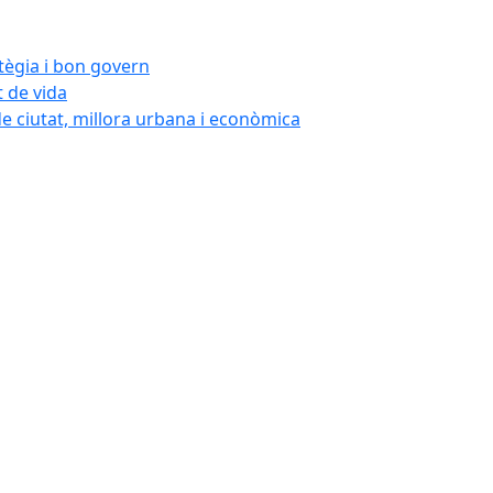
atègia i bon govern
t de vida
de ciutat, millora urbana i econòmica