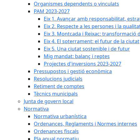
Organismes dependents o vinculats
PAM 2023-2027
Eix 1. Avançar amb responsabilitat, estr
Eix 2. Respecte a les persones i la qualita
Eix 3. Montcada i Reixac: transformació 
Eix 4. El soterrament: el futur de la ciutat
Eix 5. Una ciutat sostenible i de futur
Mig mandat: balanç i reptes
Projectes d'inversions 2023-2027
Pressupostos i gestió econòmica
Resolucions judicials
Retiment de comptes
Tècnics municipals
Junta de govern local
Normativa
Normativa urbanística
Ordenances, Reglaments i Normes internes
Ordenances fiscals
Pla anual normatiu