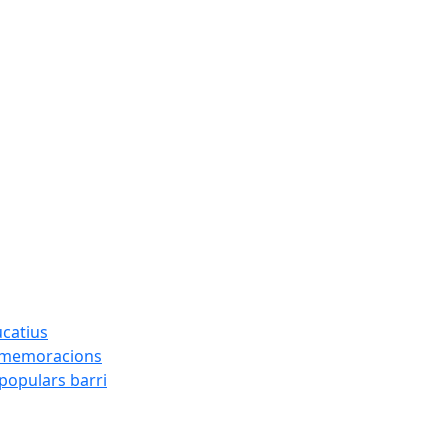
ucatius
ommemoracions
 populars barri