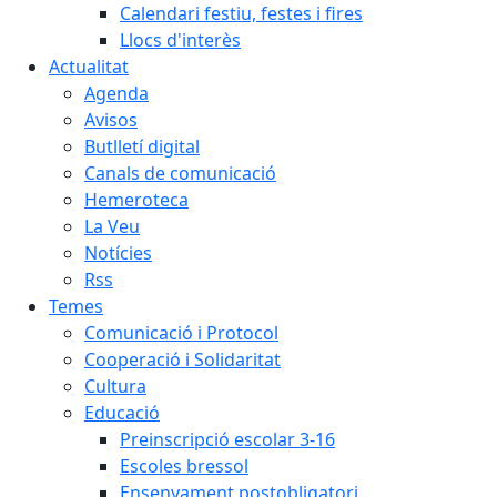
Calendari festiu, festes i fires
Llocs d'interès
Actualitat
Agenda
Avisos
Butlletí digital
Canals de comunicació
Hemeroteca
La Veu
Notícies
Rss
Temes
Comunicació i Protocol
Cooperació i Solidaritat
Cultura
Educació
Preinscripció escolar 3-16
Escoles bressol
Ensenyament postobligatori