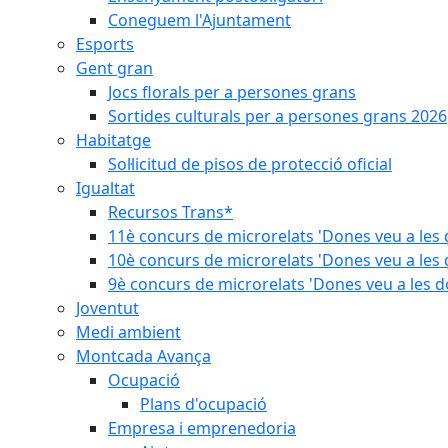
Coneguem l'Ajuntament
Esports
Gent gran
Jocs florals per a persones grans
Sortides culturals per a persones grans 2026
Habitatge
Sol·licitud de pisos de protecció oficial
Igualtat
Recursos Trans*
11è concurs de microrelats 'Dones veu a les 
10è concurs de microrelats 'Dones veu a les 
9è concurs de microrelats 'Dones veu a les d
Joventut
Medi ambient
Montcada Avança
Ocupació
Plans d'ocupació
Empresa i emprenedoria