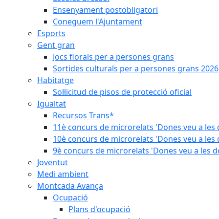
Ensenyament postobligatori
Coneguem l'Ajuntament
Esports
Gent gran
Jocs florals per a persones grans
Sortides culturals per a persones grans 2026
Habitatge
Sol·licitud de pisos de protecció oficial
Igualtat
Recursos Trans*
11è concurs de microrelats 'Dones veu a les 
10è concurs de microrelats 'Dones veu a les 
9è concurs de microrelats 'Dones veu a les d
Joventut
Medi ambient
Montcada Avança
Ocupació
Plans d'ocupació