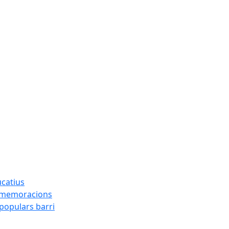
ucatius
ommemoracions
 populars barri