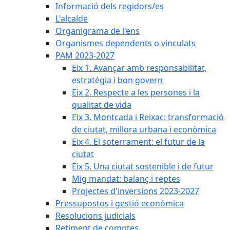
Informació dels regidors/es
L'alcalde
Organigrama de l'ens
Organismes dependents o vinculats
PAM 2023-2027
Eix 1. Avançar amb responsabilitat,
estratègia i bon govern
Eix 2. Respecte a les persones i la
qualitat de vida
Eix 3. Montcada i Reixac: transformació
de ciutat, millora urbana i econòmica
Eix 4. El soterrament: el futur de la
ciutat
Eix 5. Una ciutat sostenible i de futur
Mig mandat: balanç i reptes
Projectes d'inversions 2023-2027
Pressupostos i gestió econòmica
Resolucions judicials
Retiment de comptes