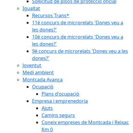
Sol·licitud de pisos de protecció oficial
Igualtat
Recursos Trans*
11è concurs de microrelats 'Dones veu a
les dones?'
10è concurs de microrelats 'Dones veu a
les dones?'
9è concurs de microrelats 'Dones veu a les
dones?'
Joventut
Medi ambient
Montcada Avança
Ocupació
Plans d'ocupació
Empresa i emprenedoria
Ajuts
Camins segurs
Coneix empreses de Montcada i Reixac
Km 0