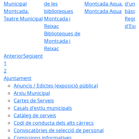
Montcada Aqua
Teatre Municipal
Regid
d'Esp
Biblioteques de
Montcada i
Reixac
Anterior
Següent
1
2
Ajuntament
Anuncis / Edictes (exposició pública)
Arxiu Municipal
Cartes de Serveis
Casals d'estiu municipals
Catàleg de serveis
Codi de conducta dels alts càrrecs
Convocatòries de selecció de personal
Comissions informatives