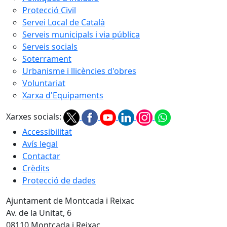
Protecció Civil
Servei Local de Català
Serveis municipals i via pública
Serveis socials
Soterrament
Urbanisme i llicències d'obres
Voluntariat
Xarxa d'Equipaments
Xarxes socials:
Accessibilitat
Avís legal
Contactar
Crèdits
Protecció de dades
Ajuntament de Montcada i Reixac
Av. de la Unitat, 6
08110 Montcada i Reixac