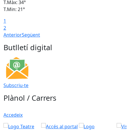
T.Màx: 34°
T
T.Min: 21°
T
1
T
2
Anterior
Següent
Butlletí digital
Subscriu-te
Plànol / Carrers
Accedeix