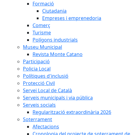
Formació
Ciutadania
Empreses i emprenedoria
Comerç
Turisme
Polígons industrials
Museu Municipal
Revista Monte Catano
Participació
Policia Local
Polítiques d'inclusió
Protecció Civil
Servei Local de Català
Serveis municipals i via pública
Serveis socials
Regularització extraordinària 2026
Soterrament
Afectacions
Cronologia del projecte de soterrament de