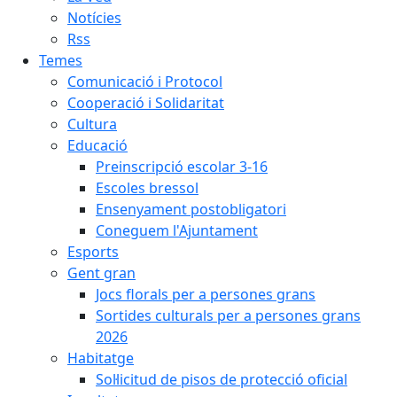
Notícies
Rss
Temes
Comunicació i Protocol
Cooperació i Solidaritat
Cultura
Educació
Preinscripció escolar 3-16
Escoles bressol
Ensenyament postobligatori
Coneguem l'Ajuntament
Esports
Gent gran
Jocs florals per a persones grans
Sortides culturals per a persones grans
2026
Habitatge
Sol·licitud de pisos de protecció oficial