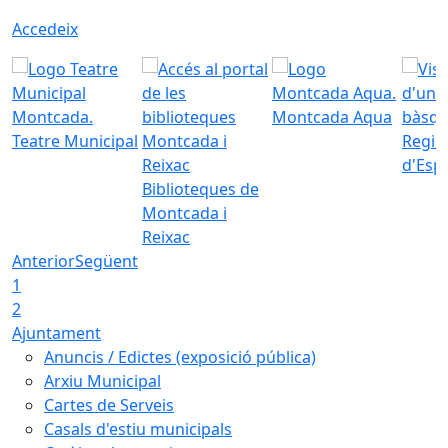
Accedeix
Montcada Aqua
Teatre Municipal
Regid
d'Esp
Biblioteques de
Montcada i
Reixac
Anterior
Següent
1
2
Ajuntament
Anuncis / Edictes (exposició pública)
Arxiu Municipal
Cartes de Serveis
Casals d'estiu municipals