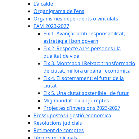
L'alcalde
Organigrama de l'ens
Organismes dependents o vinculats
PAM 2023-2027
Eix 1. Avançar amb responsabilitat,
estratègia i bon govern
Eix 2. Respecte a les persones i la
qualitat de vida
Eix 3. Montcada i Reixac: transformació
de ciutat, millora urbana i econòmica
Eix 4. El soterrament: el futur de la
ciutat
Eix 5. Una ciutat sostenible i de futur
Mig mandat: balanç i reptes
Projectes d'inversions 2023-2027
Pressupostos i gestió econòmica
Resolucions judicials
Retiment de comptes
Tècnics municipals