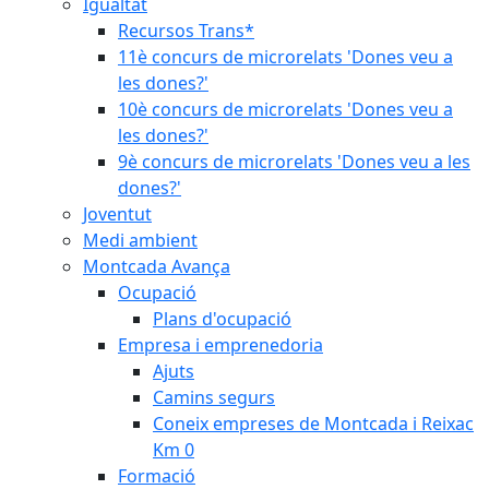
Igualtat
Recursos Trans*
11è concurs de microrelats 'Dones veu a
les dones?'
10è concurs de microrelats 'Dones veu a
les dones?'
9è concurs de microrelats 'Dones veu a les
dones?'
Joventut
Medi ambient
Montcada Avança
Ocupació
Plans d'ocupació
Empresa i emprenedoria
Ajuts
Camins segurs
Coneix empreses de Montcada i Reixac
Km 0
Formació