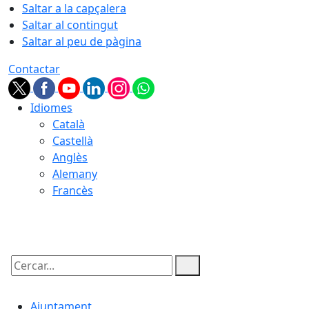
Saltar a la capçalera
Saltar al contingut
Saltar al peu de pàgina
Contactar
Idiomes
Català
Castellà
Anglès
Alemany
Francès
08.08.2026 | 05:29
Cercar:
Ajuntament