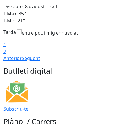
Dissabte, 8 d’agost
D
T.Màx: 35°
T
T.Min: 21°
T
Tarda
1
2
Anterior
Següent
Butlletí digital
Subscriu-te
Plànol / Carrers