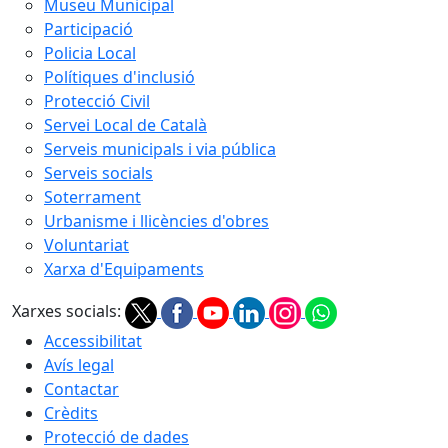
Museu Municipal
Participació
Policia Local
Polítiques d'inclusió
Protecció Civil
Servei Local de Català
Serveis municipals i via pública
Serveis socials
Soterrament
Urbanisme i llicències d'obres
Voluntariat
Xarxa d'Equipaments
Xarxes socials:
Accessibilitat
Avís legal
Contactar
Crèdits
Protecció de dades