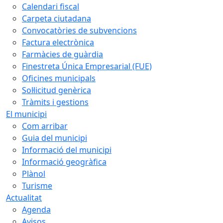
Calendari fiscal
Carpeta ciutadana
Convocatòries de subvencions
Factura electrònica
Farmàcies de guàrdia
Finestreta Única Empresarial (FUE)
Oficines municipals
Sol·licitud genèrica
Tràmits i gestions
El municipi
Com arribar
Guia del municipi
Informació del municipi
Informació geogràfica
Plànol
Turisme
Actualitat
Agenda
Avisos