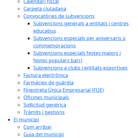
Calendari fiscal
Carpeta ciutadana
Convocatòries de subvencions
Subvencions generals a entitats i centres
educatius
Subvencions especials per aniversaris o
commemoracions
Subvencions especials festes majors i
festes populars barri
Subvencions a clubs i entitats esportives
Factura electrònica
Farmàcies de guàrdia
Finestreta Única Empresarial (FUE)
Oficines municipals
Sol·licitud genèrica
Tràmits i gestions
El municipi
Com arribar
Guia del municipi