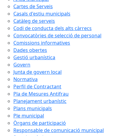
Cartes de Serveis
Casals d'estiu municipals
Catàleg de serveis
Codi de conducta dels alts càrrecs
Convocatòries de selecció de personal
Comissions informatives
Dades obertes
Gestió urbanística
Govern
Junta de govern local
Normativa
Perfil de Contractant
Pla de Mesures Antifrau
Planejament urbanístic
Plans municipals
Ple municipal
Òrgans de participació
Responsable de comunicació municipal