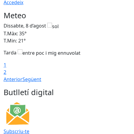
Accedeix
Meteo
Dissabte, 8 d’agost
D
T.Màx: 35°
T
T.Min: 21°
T
Tarda
1
2
Anterior
Següent
Butlletí digital
Subscriu-te