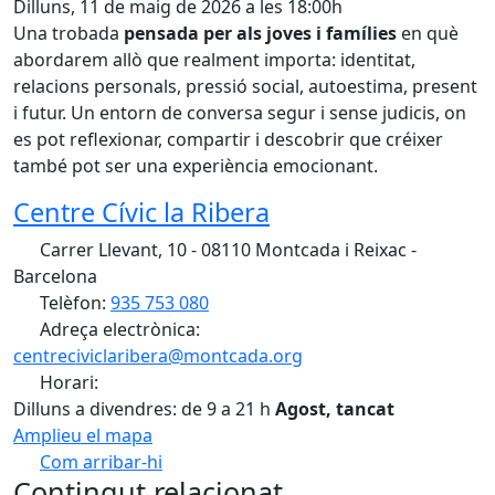
Dilluns, 11 de maig de 2026 a les 18:00h
Una trobada
pensada per als joves i famílies
en què
abordarem allò que realment importa: identitat,
relacions personals, pressió social, autoestima, present
i futur. Un entorn de conversa segur i sense judicis, on
es pot reflexionar, compartir i descobrir que créixer
també pot ser una experiència emocionant.
Centre Cívic la Ribera
Carrer Llevant, 10 - 08110 Montcada i Reixac -
Barcelona
Telèfon:
935 753 080
Adreça electrònica:
centreciviclaribera@montcada.org
Horari:
Dilluns a divendres: de 9 a 21 h
Agost, tancat
Amplieu el mapa
Com arribar-hi
Leaflet
| ©
OpenStreetMap
contributors
Contingut relacionat