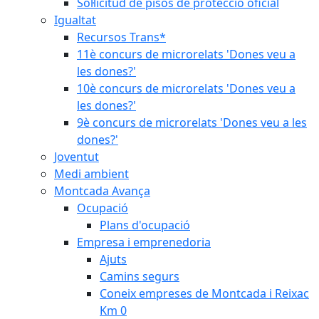
Sol·licitud de pisos de protecció oficial
Igualtat
Recursos Trans*
11è concurs de microrelats 'Dones veu a
les dones?'
10è concurs de microrelats 'Dones veu a
les dones?'
9è concurs de microrelats 'Dones veu a les
dones?'
Joventut
Medi ambient
Montcada Avança
Ocupació
Plans d'ocupació
Empresa i emprenedoria
Ajuts
Camins segurs
Coneix empreses de Montcada i Reixac
Km 0