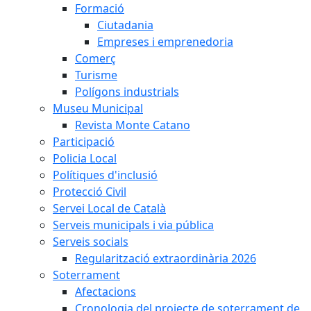
Formació
Ciutadania
Empreses i emprenedoria
Comerç
Turisme
Polígons industrials
Museu Municipal
Revista Monte Catano
Participació
Policia Local
Polítiques d'inclusió
Protecció Civil
Servei Local de Català
Serveis municipals i via pública
Serveis socials
Regularització extraordinària 2026
Soterrament
Afectacions
Cronologia del projecte de soterrament de