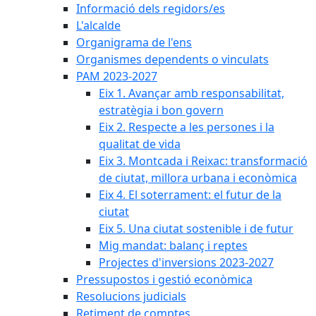
Informació dels regidors/es
L'alcalde
Organigrama de l'ens
Organismes dependents o vinculats
PAM 2023-2027
Eix 1. Avançar amb responsabilitat,
estratègia i bon govern
Eix 2. Respecte a les persones i la
qualitat de vida
Eix 3. Montcada i Reixac: transformació
de ciutat, millora urbana i econòmica
Eix 4. El soterrament: el futur de la
ciutat
Eix 5. Una ciutat sostenible i de futur
Mig mandat: balanç i reptes
Projectes d'inversions 2023-2027
Pressupostos i gestió econòmica
Resolucions judicials
Retiment de comptes