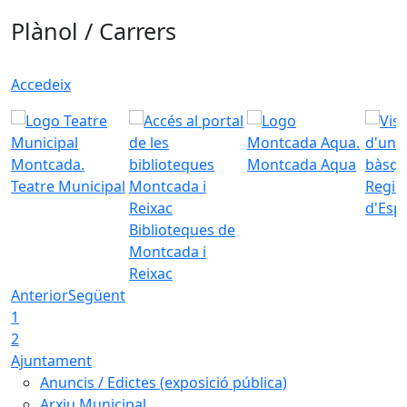
Plànol / Carrers
Accedeix
Montcada Aqua
Teatre Municipal
Regid
d'Esp
Biblioteques de
Montcada i
Reixac
Anterior
Següent
1
2
Ajuntament
Anuncis / Edictes (exposició pública)
Arxiu Municipal