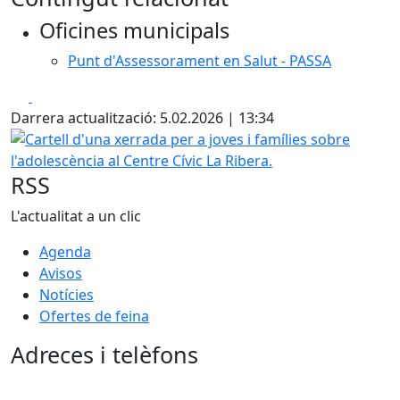
+
Oficines municipals
−
Punt d'Assessorament en Salut - PASSA
Facebook
X
Darrera actualització: 5.02.2026 | 13:34
Cartell d'una xerrada per a joves i famílies sobre l'adolesc
RSS
L'actualitat a un clic
Agenda
Avisos
Notícies
Ofertes de feina
Adreces i telèfons