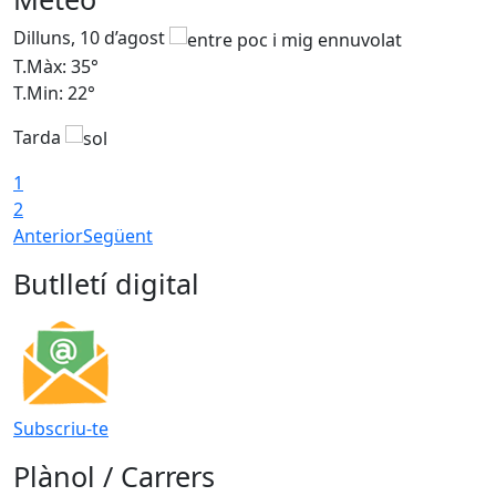
Dilluns, 10 d’agost
D
T.Màx: 35°
T
T.Min: 22°
T
Tarda
T
1
2
Anterior
Següent
Butlletí digital
Subscriu-te
Plànol / Carrers