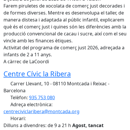
Farem piruletes de xocolata de comerç just decorades i
de formes diverses. Mentre es desenvolupa el taller, de
manera distesa i adaptada al públic infantil, explicarem
què és el comerç just i quines són les diferències amb la
producció convencional de cacau i sucre, així com el seu
vincle amb les finances ètiques.
Activitat del programa de comerç just 2026, adreçada a
infants de 2 a 11 anys.
A càrrec de LaCoordi
Centre Cívic la Ribera
Carrer Llevant, 10 - 08110 Montcada i Reixac -
Barcelona
Telèfon:
935 753 080
Adreça electrònica:
centreciviclaribera@montcada.org
Horari:
Dilluns a divendres: de 9 a 21 h
Agost, tancat