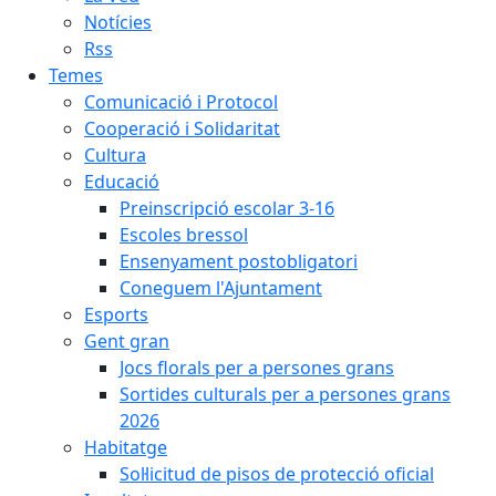
Notícies
Rss
Temes
Comunicació i Protocol
Cooperació i Solidaritat
Cultura
Educació
Preinscripció escolar 3-16
Escoles bressol
Ensenyament postobligatori
Coneguem l'Ajuntament
Esports
Gent gran
Jocs florals per a persones grans
Sortides culturals per a persones grans
2026
Habitatge
Sol·licitud de pisos de protecció oficial