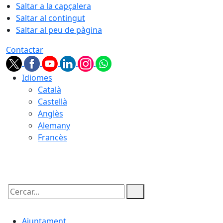
Saltar a la capçalera
Saltar al contingut
Saltar al peu de pàgina
Contactar
Idiomes
Català
Castellà
Anglès
Alemany
Francès
10.08.2026 | 04:51
Cercar:
Ajuntament