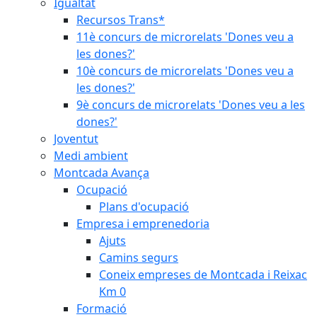
Igualtat
Recursos Trans*
11è concurs de microrelats 'Dones veu a
les dones?'
10è concurs de microrelats 'Dones veu a
les dones?'
9è concurs de microrelats 'Dones veu a les
dones?'
Joventut
Medi ambient
Montcada Avança
Ocupació
Plans d'ocupació
Empresa i emprenedoria
Ajuts
Camins segurs
Coneix empreses de Montcada i Reixac
Km 0
Formació