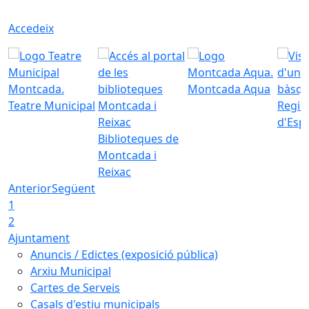
Accedeix
Montcada Aqua
Teatre Municipal
Regid
d'Esp
Biblioteques de
Montcada i
Reixac
Anterior
Següent
1
2
Ajuntament
Anuncis / Edictes (exposició pública)
Arxiu Municipal
Cartes de Serveis
Casals d'estiu municipals