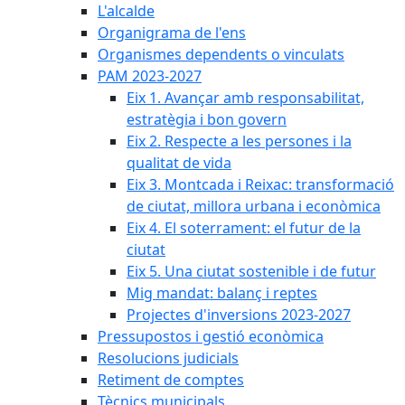
L'alcalde
Organigrama de l'ens
Organismes dependents o vinculats
PAM 2023-2027
Eix 1. Avançar amb responsabilitat,
estratègia i bon govern
Eix 2. Respecte a les persones i la
qualitat de vida
Eix 3. Montcada i Reixac: transformació
de ciutat, millora urbana i econòmica
Eix 4. El soterrament: el futur de la
ciutat
Eix 5. Una ciutat sostenible i de futur
Mig mandat: balanç i reptes
Projectes d'inversions 2023-2027
Pressupostos i gestió econòmica
Resolucions judicials
Retiment de comptes
Tècnics municipals