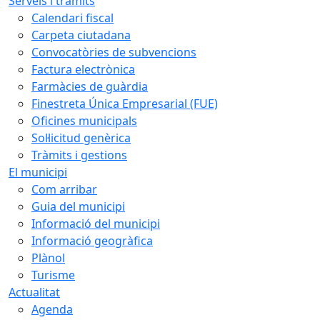
Serveis i tràmits
Calendari fiscal
Carpeta ciutadana
Convocatòries de subvencions
Factura electrònica
Farmàcies de guàrdia
Finestreta Única Empresarial (FUE)
Oficines municipals
Sol·licitud genèrica
Tràmits i gestions
El municipi
Com arribar
Guia del municipi
Informació del municipi
Informació geogràfica
Plànol
Turisme
Actualitat
Agenda