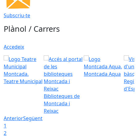
Subscriu-te
Plànol / Carrers
Accedeix
Montcada Aqua
Teatre Municipal
Regid
d'Esp
Biblioteques de
Montcada i
Reixac
Anterior
Següent
1
2