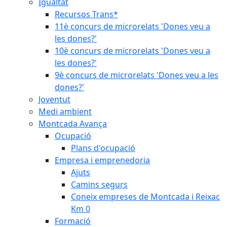
Igualtat
Recursos Trans*
11è concurs de microrelats 'Dones veu a
les dones?'
10è concurs de microrelats 'Dones veu a
les dones?'
9è concurs de microrelats 'Dones veu a les
dones?'
Joventut
Medi ambient
Montcada Avança
Ocupació
Plans d'ocupació
Empresa i emprenedoria
Ajuts
Camins segurs
Coneix empreses de Montcada i Reixac
Km 0
Formació