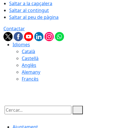
Saltar a la capçalera
Saltar al contingut
Saltar al peu de pàgina
Contactar
Idiomes
Català
Castellà
Anglès
Alemany
Francès
07.08.2026 | 03:39
Cercar:
Ajuntament