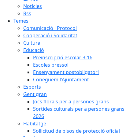
Notícies
Rss
Temes
Comunicació i Protocol
Cooperació i Solidaritat
Cultura
Educació
Preinscripció escolar 3-16
Escoles bressol
Ensenyament postobligatori
Coneguem l'Ajuntament
Esports
Gent gran
Jocs florals per a persones grans
Sortides culturals per a persones grans
2026
Habitatge
Sol·licitud de pisos de protecció oficial