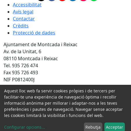
Accessibilitat
Avís legal
Contactar
Crèdits
Protecció de dades
Ajuntament de Montcada i Reixac
Av. de la Unitat, 6
08110 Montcada i Reixac
Tel. 935 726 474
Fax 935 726 493
NIF P0812400J
Amb la col·laboració de:
Aquest lloc web fa servir cookies pròpies i de tercers per
facilitar-te una experiència de navegació òptima i recollir
informació anònima per millorar i adaptar-nos a les teves
preferències i pautes de navegació. Navegar sense acceptar
les cookies limitarà la visibilitat i funcions del web.
Configurar opcions
...
Rebutja
Acceptar