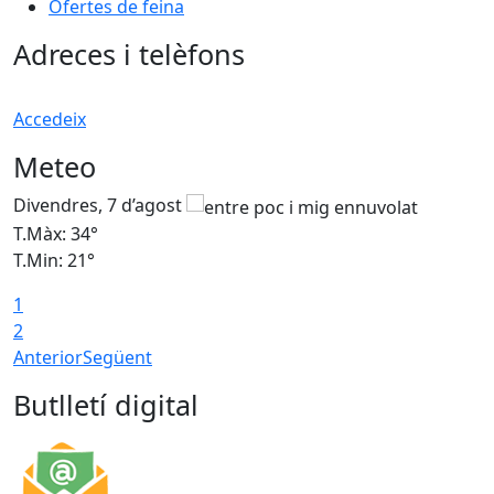
Ofertes de feina
Adreces i telèfons
Accedeix
Meteo
Divendres, 7 d’agost
D
T.Màx: 34°
T
T.Min: 21°
T
1
T
2
Anterior
Següent
Butlletí digital