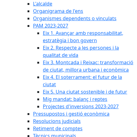
L'alcalde
Organigrama de l'ens
Organismes dependents o vinculats
PAM 2023-2027
Eix 1. Avançar amb responsabilitat,
estratègia i bon govern
Eix 2. Respecte a les persones i la
qualitat de vida
Eix 3. Montcada i Reixac: transformació
de ciutat, millora urbana i econòmica
Eix 4. El soterrament: el futur de la
ciutat
Eix 5. Una ciutat sostenible i de futur
Mig mandat: balanç i reptes
Projectes d'inversions 2023-2027
Pressupostos i gestió econòmica
Resolucions judicials
Retiment de comptes
Tècnics municipals