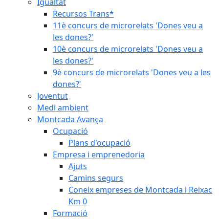
Igualtat
Recursos Trans*
11è concurs de microrelats 'Dones veu a
les dones?'
10è concurs de microrelats 'Dones veu a
les dones?'
9è concurs de microrelats 'Dones veu a les
dones?'
Joventut
Medi ambient
Montcada Avança
Ocupació
Plans d'ocupació
Empresa i emprenedoria
Ajuts
Camins segurs
Coneix empreses de Montcada i Reixac
Km 0
Formació