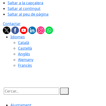
Saltar a la capçalera
Saltar al contingut
Saltar al peu de pàgina
Contactar
Idiomes
Català
Castellà
Anglès
Alemany
Francès
05.08.2026 | 22:49
Cercar:
Ajuntament