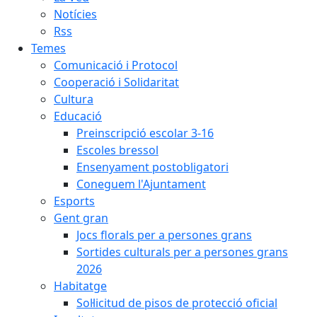
Notícies
Rss
Temes
Comunicació i Protocol
Cooperació i Solidaritat
Cultura
Educació
Preinscripció escolar 3-16
Escoles bressol
Ensenyament postobligatori
Coneguem l'Ajuntament
Esports
Gent gran
Jocs florals per a persones grans
Sortides culturals per a persones grans
2026
Habitatge
Sol·licitud de pisos de protecció oficial