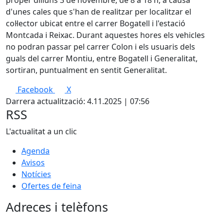
proper dilluns 3 de novembre, de 8 a 18 h, a causa
d'unes cales que s'han de realitzar per localitzar el
col·lector ubicat entre el carrer Bogatell i l'estació
Montcada i Reixac. Durant aquestes hores els vehicles
no podran passar pel carrer Colon i els usuaris dels
guals del carrer Montiu, entre Bogatell i Generalitat,
sortiran, puntualment en sentit Generalitat.
Facebook
X
Darrera actualització: 4.11.2025 | 07:56
RSS
L'actualitat a un clic
Agenda
Avisos
Notícies
Ofertes de feina
Adreces i telèfons