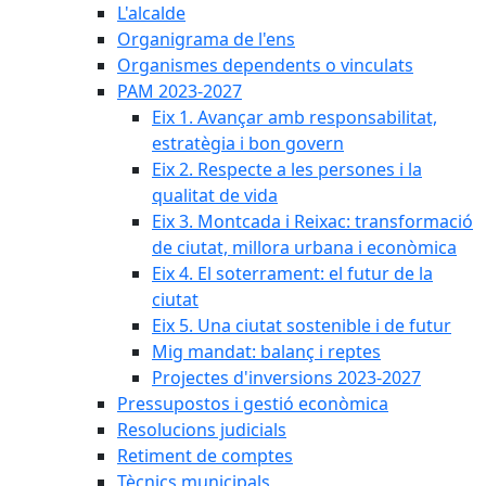
L'alcalde
Organigrama de l'ens
Organismes dependents o vinculats
PAM 2023-2027
Eix 1. Avançar amb responsabilitat,
estratègia i bon govern
Eix 2. Respecte a les persones i la
qualitat de vida
Eix 3. Montcada i Reixac: transformació
de ciutat, millora urbana i econòmica
Eix 4. El soterrament: el futur de la
ciutat
Eix 5. Una ciutat sostenible i de futur
Mig mandat: balanç i reptes
Projectes d'inversions 2023-2027
Pressupostos i gestió econòmica
Resolucions judicials
Retiment de comptes
Tècnics municipals