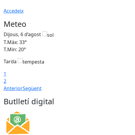
Accedeix
Meteo
Dijous, 6 d’agost
D
T.Màx: 33°
T
T.Min: 20°
T
Tarda
1
2
Anterior
Següent
Butlletí digital