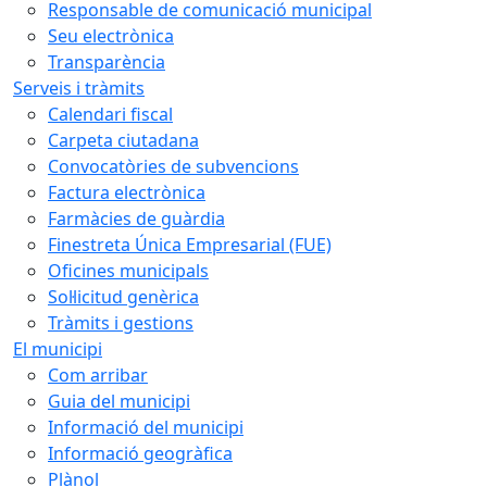
Responsable de comunicació municipal
Seu electrònica
Transparència
Serveis i tràmits
Calendari fiscal
Carpeta ciutadana
Convocatòries de subvencions
Factura electrònica
Farmàcies de guàrdia
Finestreta Única Empresarial (FUE)
Oficines municipals
Sol·licitud genèrica
Tràmits i gestions
El municipi
Com arribar
Guia del municipi
Informació del municipi
Informació geogràfica
Plànol