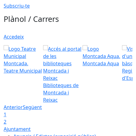
Subscriu-te
Plànol / Carrers
Accedeix
Montcada Aqua
Teatre Municipal
Regid
d'Esp
Biblioteques de
Montcada i
Reixac
Anterior
Següent
1
2
Ajuntament