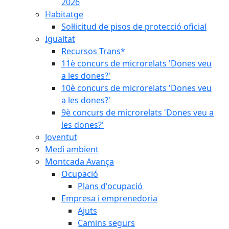
2026
Habitatge
Sol·licitud de pisos de protecció oficial
Igualtat
Recursos Trans*
11è concurs de microrelats 'Dones veu
a les dones?'
10è concurs de microrelats 'Dones veu
a les dones?'
9è concurs de microrelats 'Dones veu a
les dones?'
Joventut
Medi ambient
Montcada Avança
Ocupació
Plans d'ocupació
Empresa i emprenedoria
Ajuts
Camins segurs