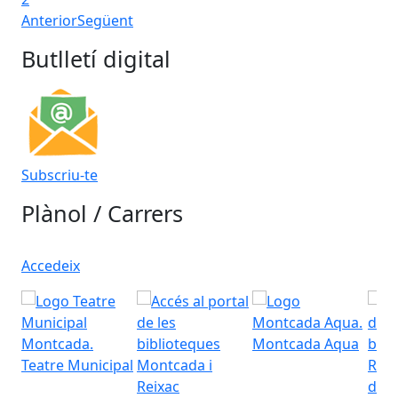
Anterior
Següent
Butlletí digital
Subscriu-te
Plànol / Carrers
Accedeix
Montcada Aqua
Teatre Municipal
Regi
d'Es