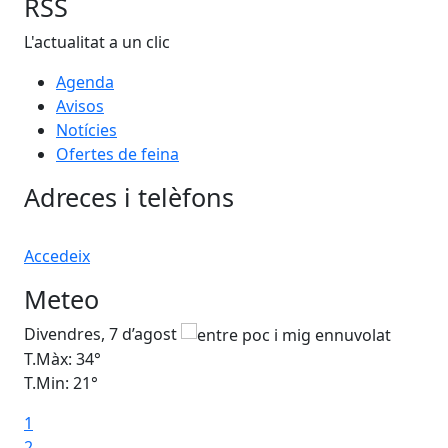
RSS
L'actualitat a un clic
Agenda
Avisos
Notícies
Ofertes de feina
Adreces i telèfons
Accedeix
Meteo
Divendres, 7 d’agost
Dis
T.Màx: 34°
T.M
T.Min: 21°
T.M
1
Ta
2