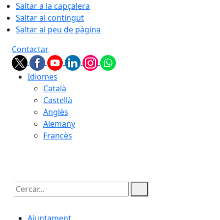
Saltar a la capçalera
Saltar al contingut
Saltar al peu de pàgina
Contactar
Idiomes
Català
Castellà
Anglès
Alemany
Francès
07.08.2026 | 04:10
Cercar:
Ajuntament