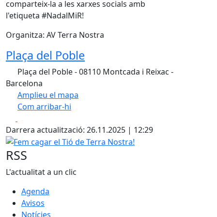
comparteix-la a les xarxes socials amb
l'etiqueta #NadalMiR!
Organitza: AV Terra Nostra
Plaça del Poble
Plaça del Poble - 08110 Montcada i Reixac -
Barcelona
Amplieu el mapa
Com arribar-hi
Leaflet
| ©
OpenStreetMap
contributors
Facebook
X
+
Darrera actualització: 26.11.2025 | 12:29
−
Fem cagar el Tió de Terra Nostra!
RSS
L'actualitat a un clic
Agenda
Avisos
Notícies