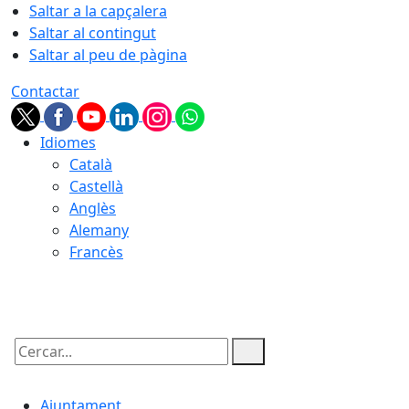
Saltar a la capçalera
Saltar al contingut
Saltar al peu de pàgina
Contactar
Idiomes
Català
Castellà
Anglès
Alemany
Francès
07.08.2026 | 21:53
Cercar:
Ajuntament