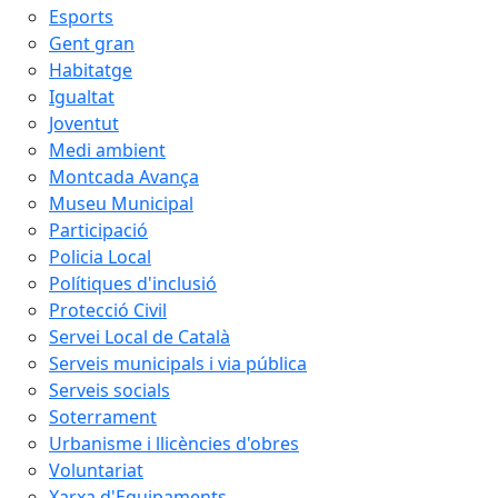
Esports
Gent gran
Habitatge
Igualtat
Joventut
Medi ambient
Montcada Avança
Museu Municipal
Participació
Policia Local
Polítiques d'inclusió
Protecció Civil
Servei Local de Català
Serveis municipals i via pública
Serveis socials
Soterrament
Urbanisme i llicències d'obres
Voluntariat
Xarxa d'Equipaments