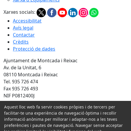
Xarxes socials:
Accessibilitat
Avís legal
Contactar
Crèdits
Protecció de dades
Ajuntament de Montcada i Reixac
Av. de la Unitat, 6
08110 Montcada i Reixac
Tel. 935 726 474
Fax 935 726 493
NIF P0812400J
Aquest lloc web fa servir cookies pròpies i de tercers per
Amb la col·laboració de:
facilitar-te una experiència de navegació òptima i recollir
informació anònima per millorar i adaptar-nos a les teves
preferències i pautes de navegació. Navegar sense acceptar