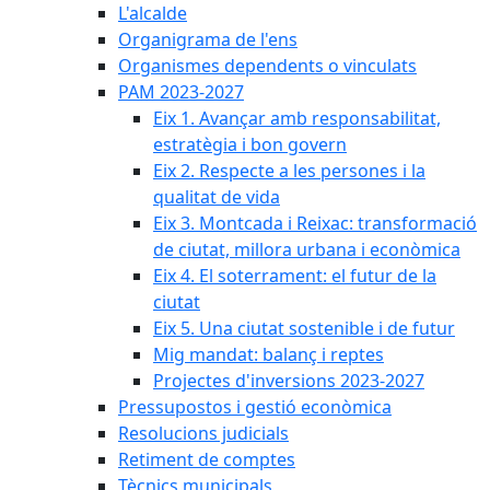
L'alcalde
Organigrama de l'ens
Organismes dependents o vinculats
PAM 2023-2027
Eix 1. Avançar amb responsabilitat,
estratègia i bon govern
Eix 2. Respecte a les persones i la
qualitat de vida
Eix 3. Montcada i Reixac: transformació
de ciutat, millora urbana i econòmica
Eix 4. El soterrament: el futur de la
ciutat
Eix 5. Una ciutat sostenible i de futur
Mig mandat: balanç i reptes
Projectes d'inversions 2023-2027
Pressupostos i gestió econòmica
Resolucions judicials
Retiment de comptes
Tècnics municipals