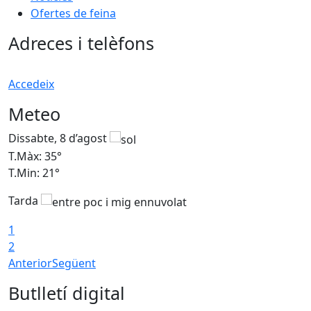
Ofertes de feina
Adreces i telèfons
Accedeix
Meteo
Dissabte, 8 d’agost
D
T.Màx: 35°
T
T.Min: 21°
T
Tarda
1
2
Anterior
Següent
Butlletí digital