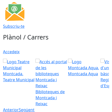
Subscriu-te
Plànol / Carrers
Accedeix
Montcada Aqua
Teatre Municipal
Regid
d'Esp
Biblioteques de
Montcada i
Reixac
Anterior
Següent