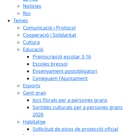
Notícies
Rss
Temes
Comunicació i Protocol
Cooperació i Solidaritat
Cultura
Educació
Preinscripció escolar 3-16
Escoles bressol
Ensenyament postobligatori
Coneguem l'Ajuntament
Esports
Gent gran
Jocs florals per a persones grans
Sortides culturals per a persones grans
2026
Habitatge
Sol·licitud de pisos de protecció oficial