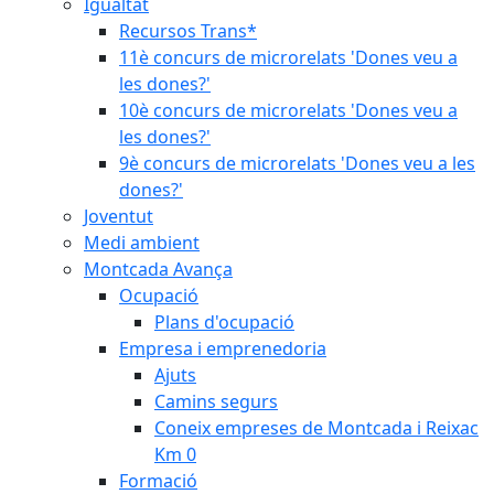
Igualtat
Recursos Trans*
11è concurs de microrelats 'Dones veu a
les dones?'
10è concurs de microrelats 'Dones veu a
les dones?'
9è concurs de microrelats 'Dones veu a les
dones?'
Joventut
Medi ambient
Montcada Avança
Ocupació
Plans d'ocupació
Empresa i emprenedoria
Ajuts
Camins segurs
Coneix empreses de Montcada i Reixac
Km 0
Formació