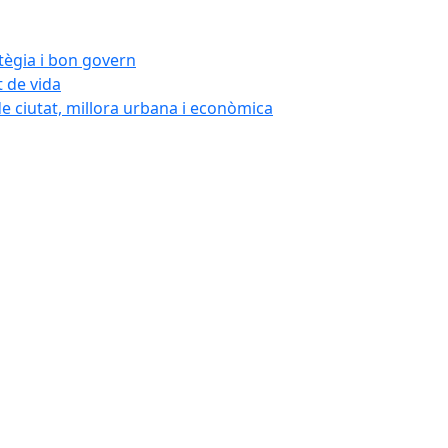
atègia i bon govern
t de vida
de ciutat, millora urbana i econòmica