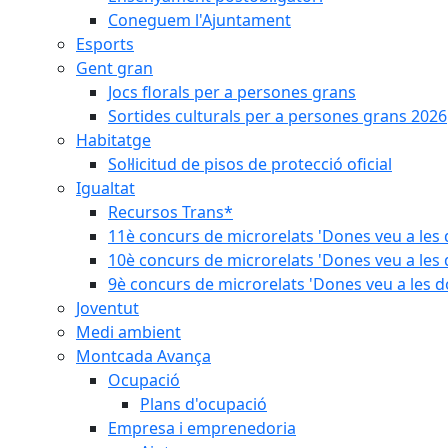
Coneguem l'Ajuntament
Esports
Gent gran
Jocs florals per a persones grans
Sortides culturals per a persones grans 2026
Habitatge
Sol·licitud de pisos de protecció oficial
Igualtat
Recursos Trans*
11è concurs de microrelats 'Dones veu a les 
10è concurs de microrelats 'Dones veu a les 
9è concurs de microrelats 'Dones veu a les d
Joventut
Medi ambient
Montcada Avança
Ocupació
Plans d'ocupació
Empresa i emprenedoria