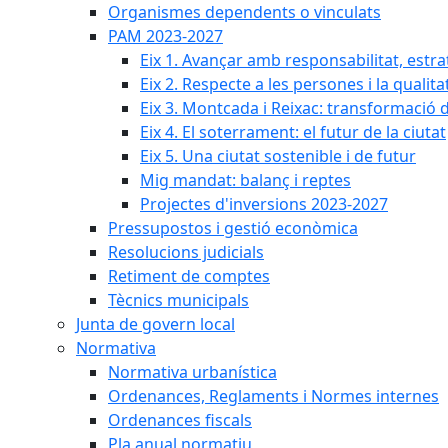
Organismes dependents o vinculats
PAM 2023-2027
Eix 1. Avançar amb responsabilitat, estr
Eix 2. Respecte a les persones i la qualita
Eix 3. Montcada i Reixac: transformació 
Eix 4. El soterrament: el futur de la ciutat
Eix 5. Una ciutat sostenible i de futur
Mig mandat: balanç i reptes
Projectes d'inversions 2023-2027
Pressupostos i gestió econòmica
Resolucions judicials
Retiment de comptes
Tècnics municipals
Junta de govern local
Normativa
Normativa urbanística
Ordenances, Reglaments i Normes internes
Ordenances fiscals
Pla anual normatiu