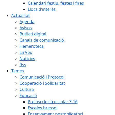
Calendari festiu, festes i fires
Llocs d'interès
Actualitat
Agenda
Avisos
Butlletí digital
Canals de comunicació
Hemeroteca
La Veu
Notícies
Rss
Temes
Comunicació i Protocol
Cooperació i Solidaritat
Cultura
Educació
Preinscripció escolar 3-16
Escoles bressol
Ensenyament postobligatori