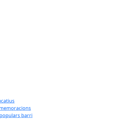
ucatius
ommemoracions
 populars barri