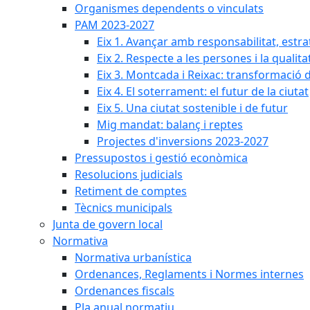
Organismes dependents o vinculats
PAM 2023-2027
Eix 1. Avançar amb responsabilitat, estr
Eix 2. Respecte a les persones i la qualita
Eix 3. Montcada i Reixac: transformació 
Eix 4. El soterrament: el futur de la ciutat
Eix 5. Una ciutat sostenible i de futur
Mig mandat: balanç i reptes
Projectes d'inversions 2023-2027
Pressupostos i gestió econòmica
Resolucions judicials
Retiment de comptes
Tècnics municipals
Junta de govern local
Normativa
Normativa urbanística
Ordenances, Reglaments i Normes internes
Ordenances fiscals
Pla anual normatiu