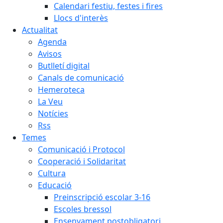
Calendari festiu, festes i fires
Llocs d'interès
Actualitat
Agenda
Avisos
Butlletí digital
Canals de comunicació
Hemeroteca
La Veu
Notícies
Rss
Temes
Comunicació i Protocol
Cooperació i Solidaritat
Cultura
Educació
Preinscripció escolar 3-16
Escoles bressol
Ensenyament postobligatori