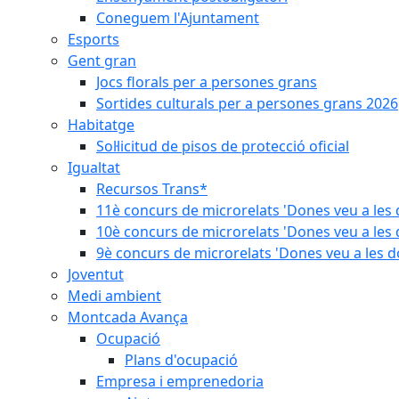
Coneguem l'Ajuntament
Esports
Gent gran
Jocs florals per a persones grans
Sortides culturals per a persones grans 2026
Habitatge
Sol·licitud de pisos de protecció oficial
Igualtat
Recursos Trans*
11è concurs de microrelats 'Dones veu a les 
10è concurs de microrelats 'Dones veu a les 
9è concurs de microrelats 'Dones veu a les d
Joventut
Medi ambient
Montcada Avança
Ocupació
Plans d'ocupació
Empresa i emprenedoria