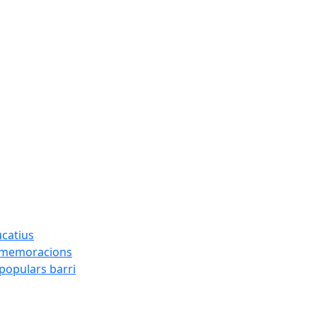
ucatius
ommemoracions
 populars barri