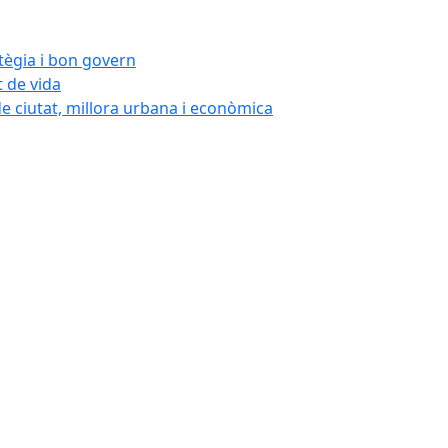
atègia i bon govern
t de vida
de ciutat, millora urbana i econòmica