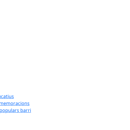
ucatius
ommemoracions
 populars barri