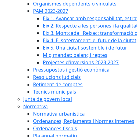
Organismes dependents o vinculats
PAM 2023-2027
Eix 1. Avançar amb responsabilitat, estr
Eix 2. Respecte a les persones i la qualita
Eix 3. Montcada i Reixac: transformació 
Eix 4. El soterrament: el futur de la ciutat
Eix 5. Una ciutat sostenible i de futur
Mig mandat: balanç i reptes
Projectes d'inversions 2023-2027
Pressupostos i gestió econòmica
Resolucions judicials
Retiment de comptes
Tècnics municipals
Junta de govern local
Normativa
Normativa urbanística
Ordenances, Reglaments i Normes internes
Ordenances fiscals
Pla anual normatiu