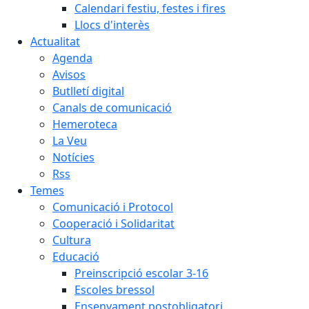
Calendari festiu, festes i fires
Llocs d'interès
Actualitat
Agenda
Avisos
Butlletí digital
Canals de comunicació
Hemeroteca
La Veu
Notícies
Rss
Temes
Comunicació i Protocol
Cooperació i Solidaritat
Cultura
Educació
Preinscripció escolar 3-16
Escoles bressol
Ensenyament postobligatori