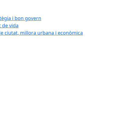
atègia i bon govern
t de vida
de ciutat, millora urbana i econòmica