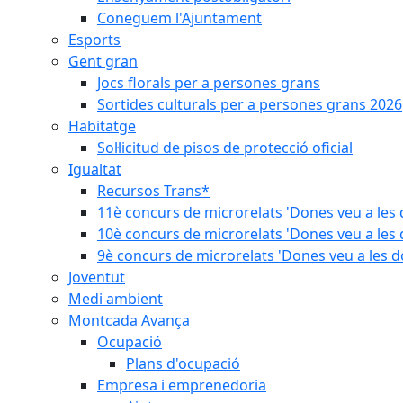
Coneguem l'Ajuntament
Esports
Gent gran
Jocs florals per a persones grans
Sortides culturals per a persones grans 2026
Habitatge
Sol·licitud de pisos de protecció oficial
Igualtat
Recursos Trans*
11è concurs de microrelats 'Dones veu a les 
10è concurs de microrelats 'Dones veu a les 
9è concurs de microrelats 'Dones veu a les d
Joventut
Medi ambient
Montcada Avança
Ocupació
Plans d'ocupació
Empresa i emprenedoria