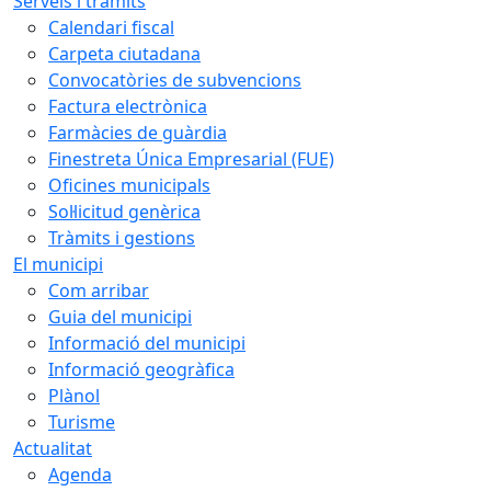
Serveis i tràmits
Calendari fiscal
Carpeta ciutadana
Convocatòries de subvencions
Factura electrònica
Farmàcies de guàrdia
Finestreta Única Empresarial (FUE)
Oficines municipals
Sol·licitud genèrica
Tràmits i gestions
El municipi
Com arribar
Guia del municipi
Informació del municipi
Informació geogràfica
Plànol
Turisme
Actualitat
Agenda