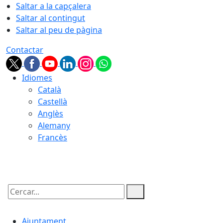
Saltar a la capçalera
Saltar al contingut
Saltar al peu de pàgina
Contactar
Idiomes
Català
Castellà
Anglès
Alemany
Francès
08.08.2026 | 05:53
Cercar:
Ajuntament