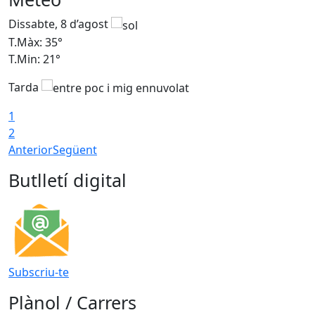
Dissabte, 8 d’agost
D
T.Màx: 35°
T
T.Min: 21°
T
Tarda
1
2
Anterior
Següent
Butlletí digital
Subscriu-te
Plànol / Carrers