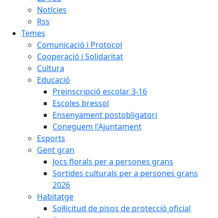
Notícies
Rss
Temes
Comunicació i Protocol
Cooperació i Solidaritat
Cultura
Educació
Preinscripció escolar 3-16
Escoles bressol
Ensenyament postobligatori
Coneguem l'Ajuntament
Esports
Gent gran
Jocs florals per a persones grans
Sortides culturals per a persones grans
2026
Habitatge
Sol·licitud de pisos de protecció oficial