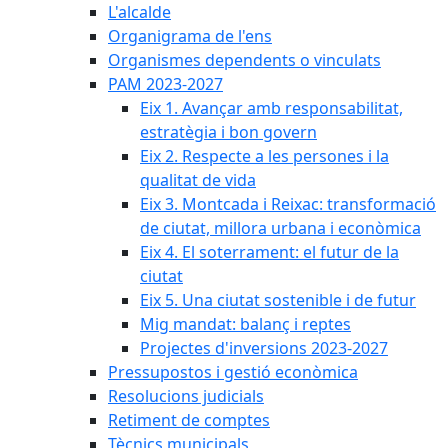
L'alcalde
Organigrama de l'ens
Organismes dependents o vinculats
PAM 2023-2027
Eix 1. Avançar amb responsabilitat,
estratègia i bon govern
Eix 2. Respecte a les persones i la
qualitat de vida
Eix 3. Montcada i Reixac: transformació
de ciutat, millora urbana i econòmica
Eix 4. El soterrament: el futur de la
ciutat
Eix 5. Una ciutat sostenible i de futur
Mig mandat: balanç i reptes
Projectes d'inversions 2023-2027
Pressupostos i gestió econòmica
Resolucions judicials
Retiment de comptes
Tècnics municipals