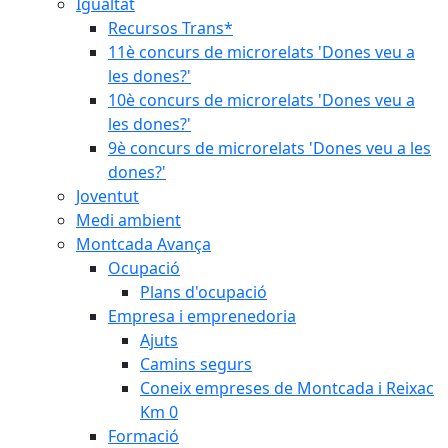
Igualtat
Recursos Trans*
11è concurs de microrelats 'Dones veu a
les dones?'
10è concurs de microrelats 'Dones veu a
les dones?'
9è concurs de microrelats 'Dones veu a les
dones?'
Joventut
Medi ambient
Montcada Avança
Ocupació
Plans d'ocupació
Empresa i emprenedoria
Ajuts
Camins segurs
Coneix empreses de Montcada i Reixac
Km 0
Formació