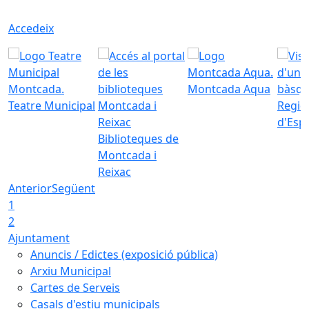
Accedeix
Montcada Aqua
Teatre Municipal
Regid
d'Esp
Biblioteques de
Montcada i
Reixac
Anterior
Següent
1
2
Ajuntament
Anuncis / Edictes (exposició pública)
Arxiu Municipal
Cartes de Serveis
Casals d'estiu municipals