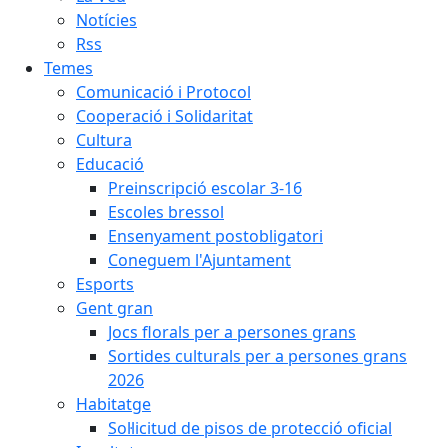
Notícies
Rss
Temes
Comunicació i Protocol
Cooperació i Solidaritat
Cultura
Educació
Preinscripció escolar 3-16
Escoles bressol
Ensenyament postobligatori
Coneguem l'Ajuntament
Esports
Gent gran
Jocs florals per a persones grans
Sortides culturals per a persones grans
2026
Habitatge
Sol·licitud de pisos de protecció oficial