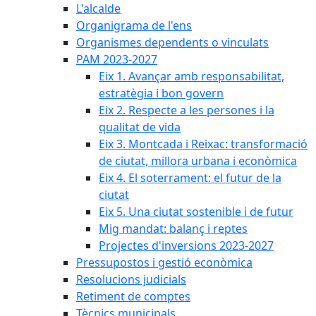
L'alcalde
Organigrama de l'ens
Organismes dependents o vinculats
PAM 2023-2027
Eix 1. Avançar amb responsabilitat,
estratègia i bon govern
Eix 2. Respecte a les persones i la
qualitat de vida
Eix 3. Montcada i Reixac: transformació
de ciutat, millora urbana i econòmica
Eix 4. El soterrament: el futur de la
ciutat
Eix 5. Una ciutat sostenible i de futur
Mig mandat: balanç i reptes
Projectes d'inversions 2023-2027
Pressupostos i gestió econòmica
Resolucions judicials
Retiment de comptes
Tècnics municipals