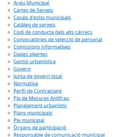
Arxiu Municipal
Cartes de Serveis
Casals d'estiu municipals
Catàleg de serveis
Codi de conducta dels alts càrrecs
Convocatòries de selecció de personal
Comissions informatives
Dades obertes
Gestió urbanística
Govern
Junta de govern local
Normativa
Perfil de Contractant
Pla de Mesures Antifrau
Planejament urbanístic
Plans municipals
Ple municipal
Òrgans de participació
Responsable de comunicació municipal