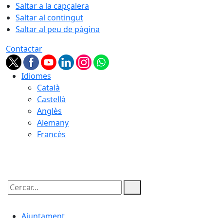
Saltar a la capçalera
Saltar al contingut
Saltar al peu de pàgina
Contactar
Idiomes
Català
Castellà
Anglès
Alemany
Francès
07.08.2026 | 03:55
Cercar:
Ajuntament