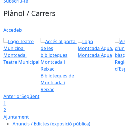
Subscriu-te
Plànol / Carrers
Accedeix
Montcada Aqua
Teatre Municipal
Regid
d'Esp
Biblioteques de
Montcada i
Reixac
Anterior
Següent
1
2
Ajuntament
Anuncis / Edictes (exposició pública)