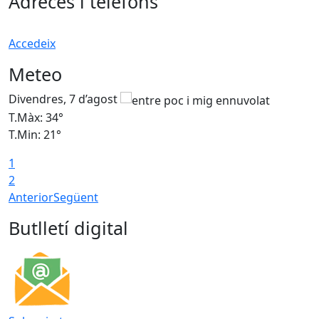
Adreces i telèfons
Accedeix
Meteo
Divendres, 7 d’agost
D
T.Màx: 34°
T
T.Min: 21°
T
1
T
2
Anterior
Següent
Butlletí digital