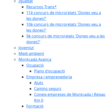
Igualtat
Recursos Trans*
11è concurs de microrelats 'Dones veu a
les dones?'
10è concurs de microrelats 'Dones veu a
les dones?'
9è concurs de microrelats 'Dones veu a les
dones?'
Joventut
Medi ambient
Montcada Avança
Ocupació
Plans d'ocupació
Empresa i emprenedoria
Ajuts
Camins segurs
Coneix empreses de Montcada i Reixac
Km 0
Formació