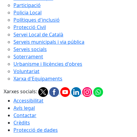
Participació
Policia Local
Polítiques d'inclusió
Protecció Civil
Servei Local de Català
Serveis municipals i via pública
Serveis socials
Soterrament
Urbanisme i llicències d'obres
Voluntariat
Xarxa d'Equipaments
Xarxes socials:
Accessibilitat
Avís legal
Contactar
Crèdits
Protecció de dades