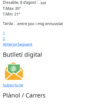
Dissabte, 8 d’agost
D
T.Màx: 35°
T
T.Min: 21°
T
Tarda
1
2
Anterior
Següent
Butlletí digital
Subscriu-te
Plànol / Carrers