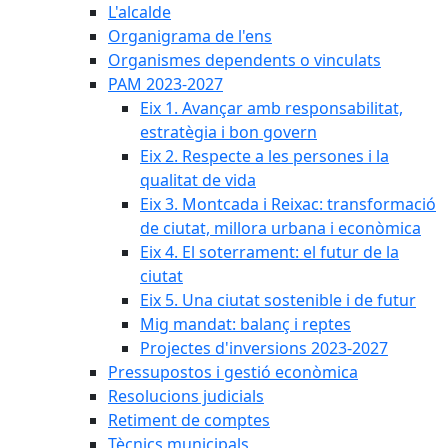
L'alcalde
Organigrama de l'ens
Organismes dependents o vinculats
PAM 2023-2027
Eix 1. Avançar amb responsabilitat,
estratègia i bon govern
Eix 2. Respecte a les persones i la
qualitat de vida
Eix 3. Montcada i Reixac: transformació
de ciutat, millora urbana i econòmica
Eix 4. El soterrament: el futur de la
ciutat
Eix 5. Una ciutat sostenible i de futur
Mig mandat: balanç i reptes
Projectes d'inversions 2023-2027
Pressupostos i gestió econòmica
Resolucions judicials
Retiment de comptes
Tècnics municipals