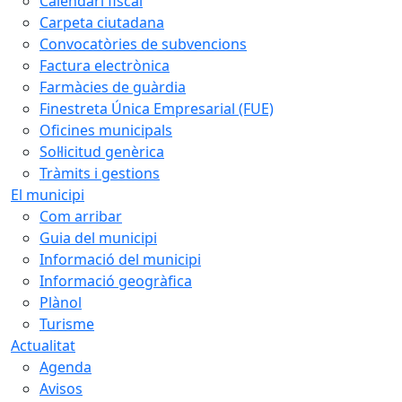
Calendari fiscal
Carpeta ciutadana
Convocatòries de subvencions
Factura electrònica
Farmàcies de guàrdia
Finestreta Única Empresarial (FUE)
Oficines municipals
Sol·licitud genèrica
Tràmits i gestions
El municipi
Com arribar
Guia del municipi
Informació del municipi
Informació geogràfica
Plànol
Turisme
Actualitat
Agenda
Avisos