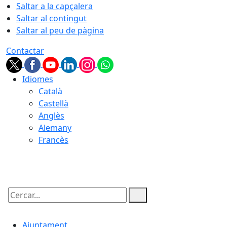
Saltar a la capçalera
Saltar al contingut
Saltar al peu de pàgina
Contactar
Idiomes
Català
Castellà
Anglès
Alemany
Francès
07.08.2026 | 14:52
Cercar:
Ajuntament