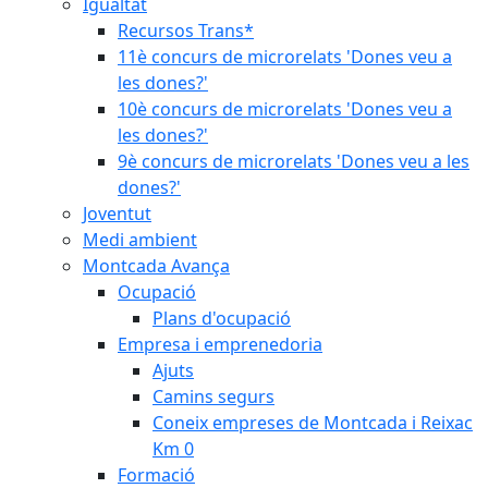
Igualtat
Recursos Trans*
11è concurs de microrelats 'Dones veu a
les dones?'
10è concurs de microrelats 'Dones veu a
les dones?'
9è concurs de microrelats 'Dones veu a les
dones?'
Joventut
Medi ambient
Montcada Avança
Ocupació
Plans d'ocupació
Empresa i emprenedoria
Ajuts
Camins segurs
Coneix empreses de Montcada i Reixac
Km 0
Formació