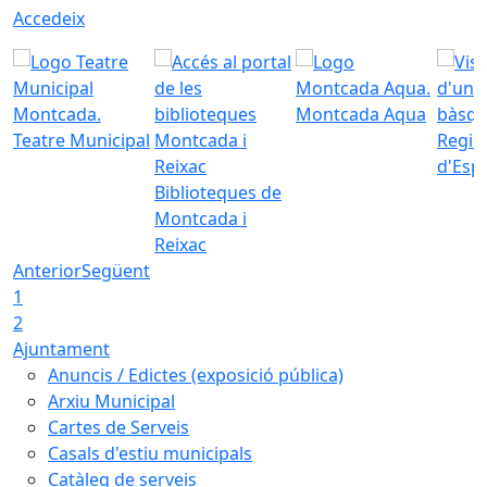
Accedeix
Montcada Aqua
Teatre Municipal
Regid
d'Esp
Biblioteques de
Montcada i
Reixac
Anterior
Següent
1
2
Ajuntament
Anuncis / Edictes (exposició pública)
Arxiu Municipal
Cartes de Serveis
Casals d'estiu municipals
Catàleg de serveis