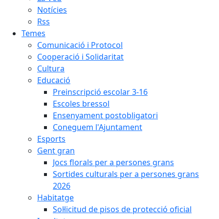
Notícies
Rss
Temes
Comunicació i Protocol
Cooperació i Solidaritat
Cultura
Educació
Preinscripció escolar 3-16
Escoles bressol
Ensenyament postobligatori
Coneguem l'Ajuntament
Esports
Gent gran
Jocs florals per a persones grans
Sortides culturals per a persones grans
2026
Habitatge
Sol·licitud de pisos de protecció oficial