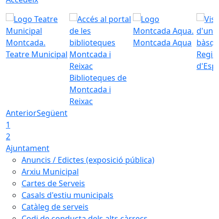
Montcada Aqua
Teatre Municipal
Regid
d'Esp
Biblioteques de
Montcada i
Reixac
Anterior
Següent
1
2
Ajuntament
Anuncis / Edictes (exposició pública)
Arxiu Municipal
Cartes de Serveis
Casals d'estiu municipals
Catàleg de serveis
Codi de conducta dels alts càrrecs