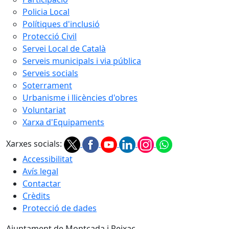
Policia Local
Polítiques d'inclusió
Protecció Civil
Servei Local de Català
Serveis municipals i via pública
Serveis socials
Soterrament
Urbanisme i llicències d'obres
Voluntariat
Xarxa d'Equipaments
Xarxes socials:
Accessibilitat
Avís legal
Contactar
Crèdits
Protecció de dades
Ajuntament de Montcada i Reixac