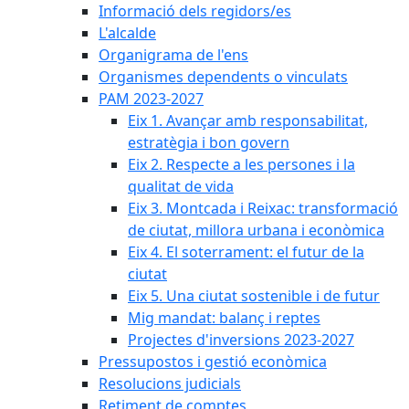
Informació dels regidors/es
L'alcalde
Organigrama de l'ens
Organismes dependents o vinculats
PAM 2023-2027
Eix 1. Avançar amb responsabilitat,
estratègia i bon govern
Eix 2. Respecte a les persones i la
qualitat de vida
Eix 3. Montcada i Reixac: transformació
de ciutat, millora urbana i econòmica
Eix 4. El soterrament: el futur de la
ciutat
Eix 5. Una ciutat sostenible i de futur
Mig mandat: balanç i reptes
Projectes d'inversions 2023-2027
Pressupostos i gestió econòmica
Resolucions judicials
Retiment de comptes