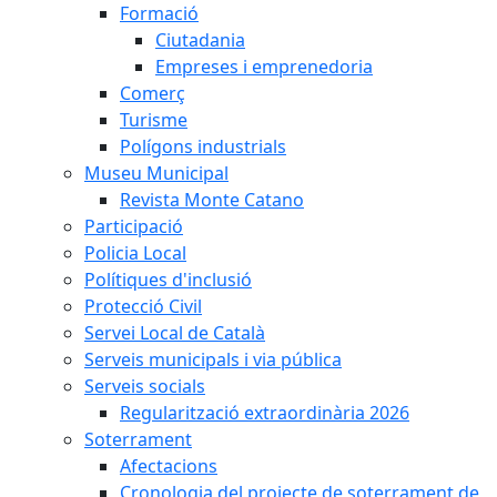
Formació
Ciutadania
Empreses i emprenedoria
Comerç
Turisme
Polígons industrials
Museu Municipal
Revista Monte Catano
Participació
Policia Local
Polítiques d'inclusió
Protecció Civil
Servei Local de Català
Serveis municipals i via pública
Serveis socials
Regularització extraordinària 2026
Soterrament
Afectacions
Cronologia del projecte de soterrament de