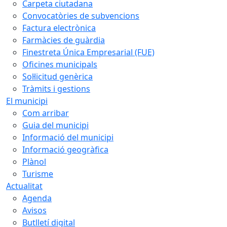
Carpeta ciutadana
Convocatòries de subvencions
Factura electrònica
Farmàcies de guàrdia
Finestreta Única Empresarial (FUE)
Oficines municipals
Sol·licitud genèrica
Tràmits i gestions
El municipi
Com arribar
Guia del municipi
Informació del municipi
Informació geogràfica
Plànol
Turisme
Actualitat
Agenda
Avisos
Butlletí digital