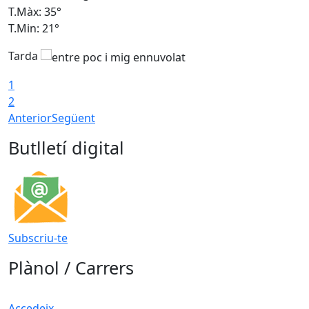
T.Màx: 35°
T
T.Min: 21°
T
Tarda
1
2
Anterior
Següent
Butlletí digital
Subscriu-te
Plànol / Carrers
Accedeix