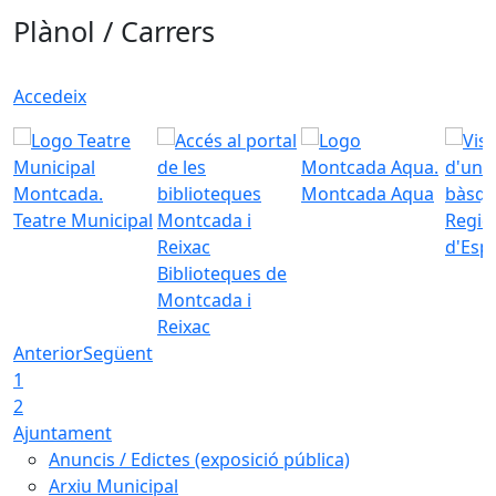
Plànol / Carrers
Accedeix
Montcada Aqua
Teatre Municipal
Regid
d'Esp
Biblioteques de
Montcada i
Reixac
Anterior
Següent
1
2
Ajuntament
Anuncis / Edictes (exposició pública)
Arxiu Municipal