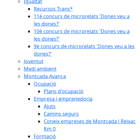
Igualtat
Recursos Trans*
11è concurs de microrelats 'Dones veu a
les dones?'
10è concurs de microrelats 'Dones veu a
les dones?'
9è concurs de microrelats 'Dones veu a les
dones?'
Joventut
Medi ambient
Montcada Avança
Ocupació
Plans d'ocupació
Empresa i emprenedoria
Ajuts
Camins segurs
Coneix empreses de Montcada i Reixac
Km 0
Formació