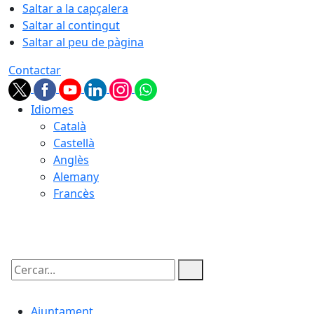
Saltar a la capçalera
Saltar al contingut
Saltar al peu de pàgina
Contactar
Idiomes
Català
Castellà
Anglès
Alemany
Francès
06.08.2026 | 14:49
Cercar:
Ajuntament