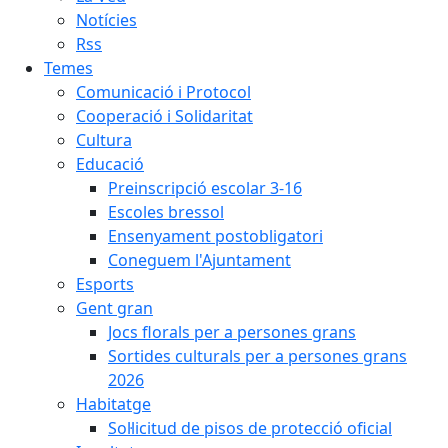
Notícies
Rss
Temes
Comunicació i Protocol
Cooperació i Solidaritat
Cultura
Educació
Preinscripció escolar 3-16
Escoles bressol
Ensenyament postobligatori
Coneguem l'Ajuntament
Esports
Gent gran
Jocs florals per a persones grans
Sortides culturals per a persones grans
2026
Habitatge
Sol·licitud de pisos de protecció oficial