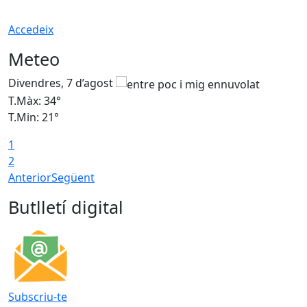
Accedeix
Meteo
Divendres, 7 d’agost
D
T.Màx: 34°
T
T.Min: 21°
T
1
T
2
Anterior
Següent
Butlletí digital
Subscriu-te