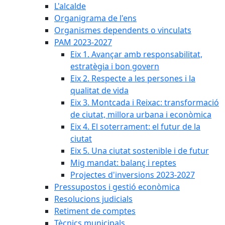
L'alcalde
Organigrama de l'ens
Organismes dependents o vinculats
PAM 2023-2027
Eix 1. Avançar amb responsabilitat,
estratègia i bon govern
Eix 2. Respecte a les persones i la
qualitat de vida
Eix 3. Montcada i Reixac: transformació
de ciutat, millora urbana i econòmica
Eix 4. El soterrament: el futur de la
ciutat
Eix 5. Una ciutat sostenible i de futur
Mig mandat: balanç i reptes
Projectes d'inversions 2023-2027
Pressupostos i gestió econòmica
Resolucions judicials
Retiment de comptes
Tècnics municipals