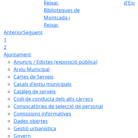
d'Esp
Biblioteques de
Montcada i
Reixac
Anterior
Següent
1
2
Ajuntament
Anuncis / Edictes (exposició pública)
Arxiu Municipal
Cartes de Serveis
Casals d'estiu municipals
Catàleg de serveis
Codi de conducta dels alts càrrecs
Convocatòries de selecció de personal
Comissions informatives
Dades obertes
Gestió urbanística
Govern