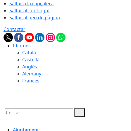
Saltar a la capçalera
Saltar al contingut
Saltar al peu de pàgina
Contactar
Idiomes
Català
Castellà
Anglès
Alemany
Francès
08.08.2026 | 18:19
Cercar:
Ajuntament