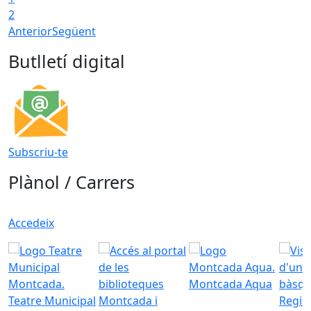
2
Anterior
Següent
Butlletí digital
Subscriu-te
Plànol / Carrers
Accedeix
Montcada Aqua
Teatre Municipal
Regid