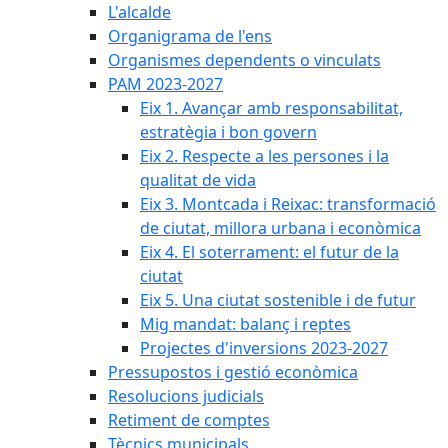
L'alcalde
Organigrama de l'ens
Organismes dependents o vinculats
PAM 2023-2027
Eix 1. Avançar amb responsabilitat,
estratègia i bon govern
Eix 2. Respecte a les persones i la
qualitat de vida
Eix 3. Montcada i Reixac: transformació
de ciutat, millora urbana i econòmica
Eix 4. El soterrament: el futur de la
ciutat
Eix 5. Una ciutat sostenible i de futur
Mig mandat: balanç i reptes
Projectes d'inversions 2023-2027
Pressupostos i gestió econòmica
Resolucions judicials
Retiment de comptes
Tècnics municipals