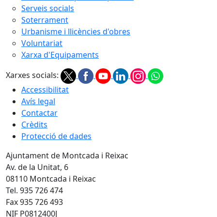
Serveis socials
Soterrament
Urbanisme i llicències d'obres
Voluntariat
Xarxa d'Equipaments
Xarxes socials:
Accessibilitat
Avís legal
Contactar
Crèdits
Protecció de dades
Ajuntament de Montcada i Reixac
Av. de la Unitat, 6
08110 Montcada i Reixac
Tel. 935 726 474
Fax 935 726 493
NIF P0812400J