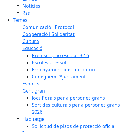
Notícies
Rss
Temes
Comunicació i Protocol
Cooperació i Solidaritat
Cultura
Educació
Preinscripció escolar 3-16
Escoles bressol
Ensenyament postobligatori
Coneguem l'Ajuntament
Esports
Gent gran
Jocs florals per a persones grans
Sortides culturals per a persones grans
2026
Habitatge
Sol·licitud de pisos de protecció oficial