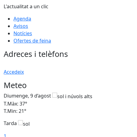
L'actualitat a un clic
Agenda
Avisos
Notícies
Ofertes de feina
Adreces i telèfons
Accedeix
Meteo
Diumenge, 9 d’agost
D
T.Màx: 37°
T
T.Min: 21°
T
Tarda
T
1