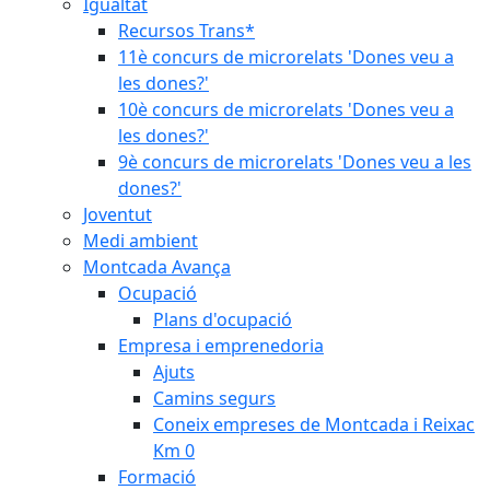
Igualtat
Recursos Trans*
11è concurs de microrelats 'Dones veu a
les dones?'
10è concurs de microrelats 'Dones veu a
les dones?'
9è concurs de microrelats 'Dones veu a les
dones?'
Joventut
Medi ambient
Montcada Avança
Ocupació
Plans d'ocupació
Empresa i emprenedoria
Ajuts
Camins segurs
Coneix empreses de Montcada i Reixac
Km 0
Formació