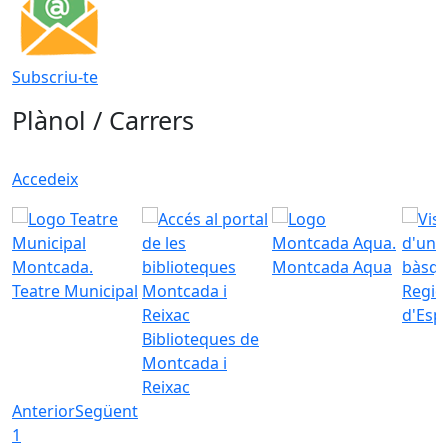
Subscriu-te
Plànol / Carrers
Accedeix
Montcada Aqua
Teatre Municipal
Regid
d'Esp
Biblioteques de
Montcada i
Reixac
Anterior
Següent
1