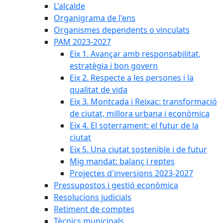
L'alcalde
Organigrama de l'ens
Organismes dependents o vinculats
PAM 2023-2027
Eix 1. Avançar amb responsabilitat,
estratègia i bon govern
Eix 2. Respecte a les persones i la
qualitat de vida
Eix 3. Montcada i Reixac: transformació
de ciutat, millora urbana i econòmica
Eix 4. El soterrament: el futur de la
ciutat
Eix 5. Una ciutat sostenible i de futur
Mig mandat: balanç i reptes
Projectes d'inversions 2023-2027
Pressupostos i gestió econòmica
Resolucions judicials
Retiment de comptes
Tècnics municipals