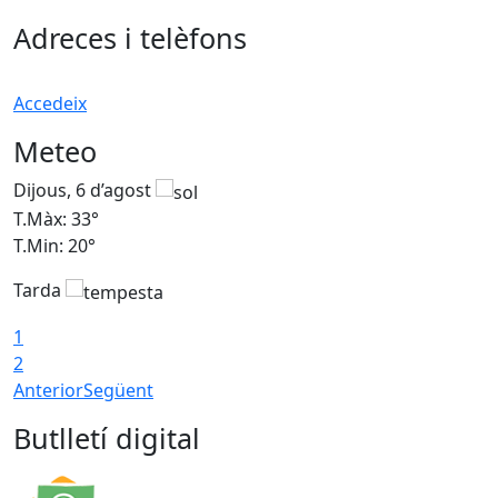
Adreces i telèfons
Accedeix
Meteo
Dijous, 6 d’agost
D
T.Màx: 33°
T
T.Min: 20°
T
Tarda
1
2
Anterior
Següent
Butlletí digital