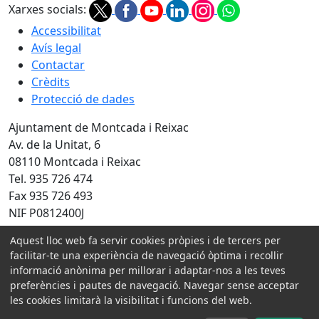
Xarxes socials:
Accessibilitat
Avís legal
Contactar
Crèdits
Protecció de dades
Ajuntament de Montcada i Reixac
Av. de la Unitat, 6
08110 Montcada i Reixac
Tel. 935 726 474
Fax 935 726 493
NIF P0812400J
Aquest lloc web fa servir cookies pròpies i de tercers per
Amb la col·laboració de:
facilitar-te una experiència de navegació òptima i recollir
informació anònima per millorar i adaptar-nos a les teves
preferències i pautes de navegació. Navegar sense acceptar
les cookies limitarà la visibilitat i funcions del web.