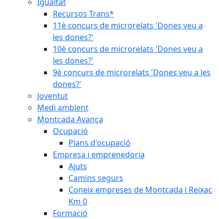
Igualtat
Recursos Trans*
11è concurs de microrelats 'Dones veu a
les dones?'
10è concurs de microrelats 'Dones veu a
les dones?'
9è concurs de microrelats 'Dones veu a les
dones?'
Joventut
Medi ambient
Montcada Avança
Ocupació
Plans d'ocupació
Empresa i emprenedoria
Ajuts
Camins segurs
Coneix empreses de Montcada i Reixac
Km 0
Formació