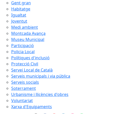
Gent gran
Habitatge
Igualtat
Joventut
Medi ambient
Montcada Avança
Museu Municipal
Participació
Policia Local
Polítiques d'inclusió
Protecció Civil
Servei Local de Català
Serveis municipals i via pública
Serveis socials
Soterrament
Urbanisme i llicències d'obres
Voluntariat
Xarxa d'Equipaments