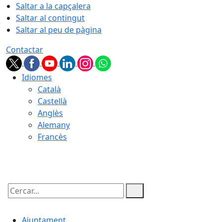
Saltar a la capçalera
Saltar al contingut
Saltar al peu de pàgina
Contactar
Idiomes
Català
Castellà
Anglès
Alemany
Francès
06.08.2026 | 09:40
Cercar:
Ajuntament