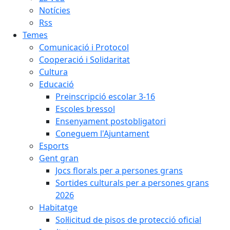
Notícies
Rss
Temes
Comunicació i Protocol
Cooperació i Solidaritat
Cultura
Educació
Preinscripció escolar 3-16
Escoles bressol
Ensenyament postobligatori
Coneguem l'Ajuntament
Esports
Gent gran
Jocs florals per a persones grans
Sortides culturals per a persones grans
2026
Habitatge
Sol·licitud de pisos de protecció oficial