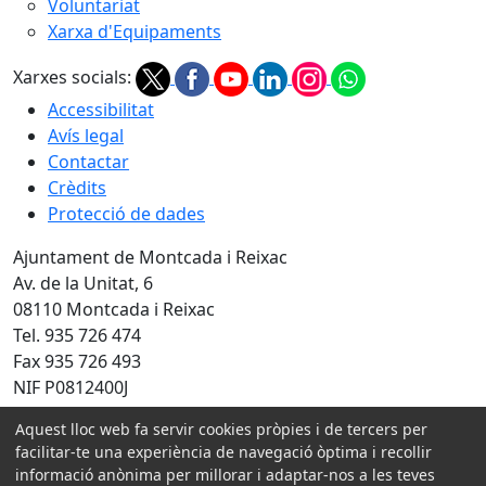
Voluntariat
Xarxa d'Equipaments
Xarxes socials:
Accessibilitat
Avís legal
Contactar
Crèdits
Protecció de dades
Ajuntament de Montcada i Reixac
Av. de la Unitat, 6
08110 Montcada i Reixac
Tel. 935 726 474
Fax 935 726 493
NIF P0812400J
Aquest lloc web fa servir cookies pròpies i de tercers per
Amb la col·laboració de:
facilitar-te una experiència de navegació òptima i recollir
informació anònima per millorar i adaptar-nos a les teves