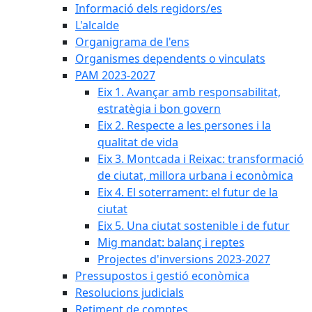
Informació dels regidors/es
L'alcalde
Organigrama de l'ens
Organismes dependents o vinculats
PAM 2023-2027
Eix 1. Avançar amb responsabilitat,
estratègia i bon govern
Eix 2. Respecte a les persones i la
qualitat de vida
Eix 3. Montcada i Reixac: transformació
de ciutat, millora urbana i econòmica
Eix 4. El soterrament: el futur de la
ciutat
Eix 5. Una ciutat sostenible i de futur
Mig mandat: balanç i reptes
Projectes d'inversions 2023-2027
Pressupostos i gestió econòmica
Resolucions judicials
Retiment de comptes