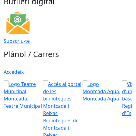
Butlletí digital
Subscriu-te
Plànol / Carrers
Accedeix
Montcada Aqua
Teatre Municipal
Regid
d'Esp
Biblioteques de
Montcada i
Reixac