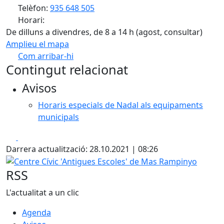
Telèfon:
935 648 505
Horari:
De dilluns a divendres, de 8 a 14 h (agost, consultar)
Amplieu el mapa
Com arribar-hi
Leaflet
| ©
OpenStreetMap
contributors
Contingut relacionat
+
Avisos
−
Horaris especials de Nadal als equipaments
municipals
Facebook
X
Darrera actualització: 28.10.2021 | 08:26
Centre Cívic 'Antigues Escoles' de Mas Rampinyo
RSS
L'actualitat a un clic
Agenda