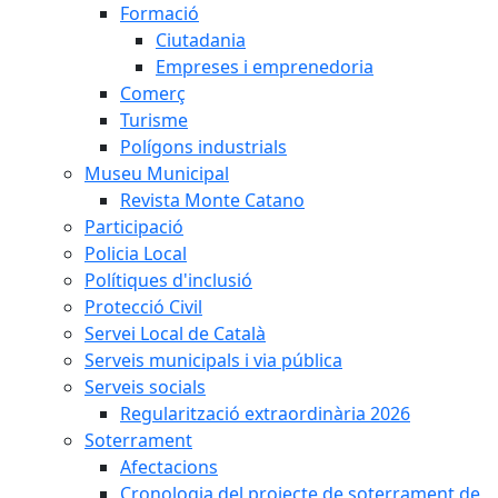
Formació
Ciutadania
Empreses i emprenedoria
Comerç
Turisme
Polígons industrials
Museu Municipal
Revista Monte Catano
Participació
Policia Local
Polítiques d'inclusió
Protecció Civil
Servei Local de Català
Serveis municipals i via pública
Serveis socials
Regularització extraordinària 2026
Soterrament
Afectacions
Cronologia del projecte de soterrament de