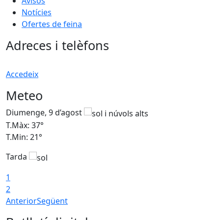
Avisos
Notícies
Ofertes de feina
Adreces i telèfons
Accedeix
Meteo
Diumenge, 9 d’agost
D
T.Màx: 37°
T
T.Min: 21°
T
Tarda
T
1
2
Anterior
Següent