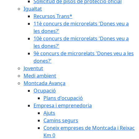
Sol·licitud de pisos de protecció oficial
Igualtat
Recursos Trans*
11è concurs de microrelats 'Dones veu a
les dones?'
10è concurs de microrelats 'Dones veu a
les dones?'
9è concurs de microrelats 'Dones veu a les
dones?'
Joventut
Medi ambient
Montcada Avança
Ocupació
Plans d'ocupació
Empresa i emprenedoria
Ajuts
Camins segurs
Coneix empreses de Montcada i Reixac
Km 0