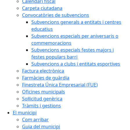
Calendari fiscal
Carpeta ciutadana
Convocatòries de subvencions
Subvencions generals a entitats i centres
educatius
Subvencions especials per aniversaris o
commemoracions
Subvencions especials festes majors i
festes populars barri
Subvencions a clubs i entitats esportives
Factura electrònica
Farmàcies de guàrdia
Finestreta Única Empresarial (FUE)
Oficines municipals
Sol·licitud genèrica
Tràmits i gestions
El municipi
Com arribar
Guia del municipi