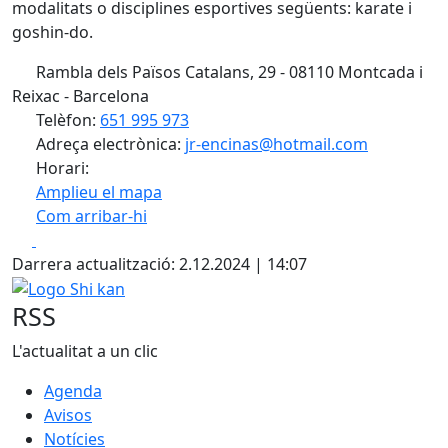
modalitats o disciplines esportives següents: karate i
goshin-do.
Rambla dels Països Catalans, 29 - 08110 Montcada i
Reixac - Barcelona
Telèfon:
651 995 973
Adreça electrònica:
jr-encinas@hotmail.com
Horari:
Amplieu el mapa
Com arribar-hi
Leaflet
| ©
OpenStreetMap
contributors
Facebook
X
+
Darrera actualització: 2.12.2024 | 14:07
−
Logo Shi kan
RSS
L'actualitat a un clic
Agenda
Avisos
Notícies