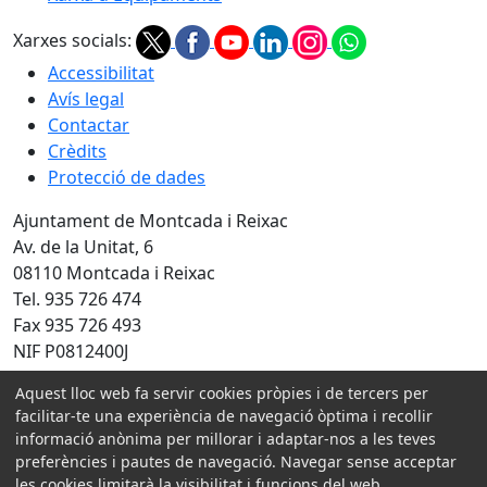
Xarxes socials:
Accessibilitat
Avís legal
Contactar
Crèdits
Protecció de dades
Ajuntament de Montcada i Reixac
Av. de la Unitat, 6
08110 Montcada i Reixac
Tel. 935 726 474
Fax 935 726 493
NIF P0812400J
Aquest lloc web fa servir cookies pròpies i de tercers per
Amb la col·laboració de:
facilitar-te una experiència de navegació òptima i recollir
informació anònima per millorar i adaptar-nos a les teves
preferències i pautes de navegació. Navegar sense acceptar
les cookies limitarà la visibilitat i funcions del web.