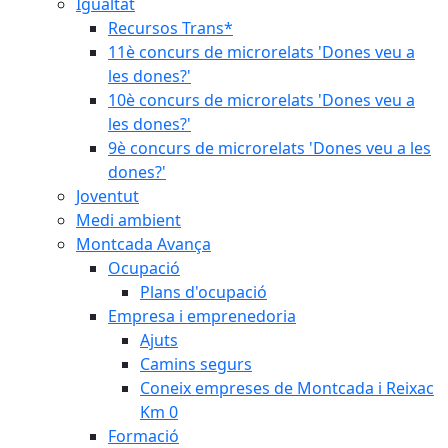
Igualtat
Recursos Trans*
11è concurs de microrelats 'Dones veu a
les dones?'
10è concurs de microrelats 'Dones veu a
les dones?'
9è concurs de microrelats 'Dones veu a les
dones?'
Joventut
Medi ambient
Montcada Avança
Ocupació
Plans d'ocupació
Empresa i emprenedoria
Ajuts
Camins segurs
Coneix empreses de Montcada i Reixac
Km 0
Formació