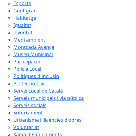
Esports
Gent gran
Habitatge
Igualtat
Joventut
Medi ambient
Montcada Avança
Museu Municipal
Participació
Policia Local
Polítiques d'inclusió
Protecció Civil
Servei Local de Català
Serveis municipals i via pública
Serveis socials
Soterrament
Urbanisme i llicències d'obres
Voluntariat
Xarxa d'Equipaments