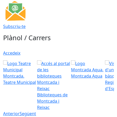
Subscriu-te
Plànol / Carrers
Accedeix
Montcada Aqua
Teatre Municipal
Regid
d'Esp
Biblioteques de
Montcada i
Reixac
Anterior
Següent