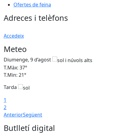
Ofertes de feina
Adreces i telèfons
Accedeix
Meteo
Diumenge, 9 d’agost
D
T.Màx: 37°
T
T.Min: 21°
T
Tarda
T
1
2
Anterior
Següent
Butlletí digital