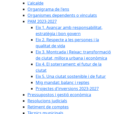
L'alcalde
Organigrama de l'ens
Organismes dependents o vinculats
PAM 2023-2027
Eix 1. Avançar amb responsabilitat,
estratègia i bon govern
Eix 2. Respecte a les persones i la
qualitat de vida
Eix 3. Montcada i Reixac: transformació
de ciutat, millora urbana i econòmica
Eix 4. El soterrament: el futur de la
ciutat
Eix 5. Una ciutat sostenible i de futur
Mig mandat: balanç i reptes
Projectes d'inversions 2023-2027
Pressupostos i gestió econòmica
Resolucions judicials
Retiment de comptes
Tècnics municipals