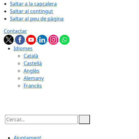
Saltar a la capçalera
Saltar al contingut
Saltar al peu de pàgina
Contactar
Idiomes
Català
Castellà
Anglès
Alemany
Francès
09.08.2026 | 05:43
Cercar:
Ajuntament