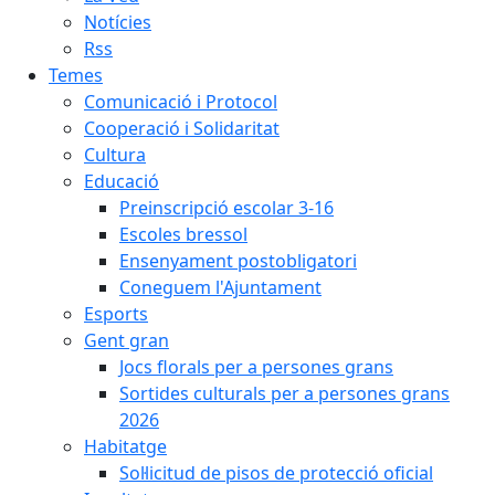
Notícies
Rss
Temes
Comunicació i Protocol
Cooperació i Solidaritat
Cultura
Educació
Preinscripció escolar 3-16
Escoles bressol
Ensenyament postobligatori
Coneguem l'Ajuntament
Esports
Gent gran
Jocs florals per a persones grans
Sortides culturals per a persones grans
2026
Habitatge
Sol·licitud de pisos de protecció oficial