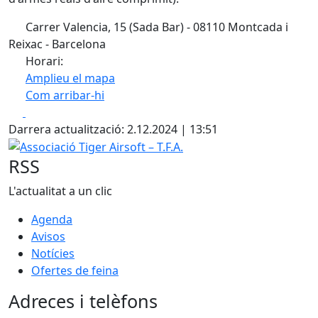
Carrer Valencia, 15 (Sada Bar) - 08110 Montcada i
Reixac - Barcelona
Horari:
Amplieu el mapa
Com arribar-hi
Leaflet
| ©
OpenStreetMap
contributors
Facebook
X
+
Darrera actualització: 2.12.2024 | 13:51
−
Associació Tiger Airsoft – T.F.A.
RSS
L'actualitat a un clic
Agenda
Avisos
Notícies
Ofertes de feina
Adreces i telèfons