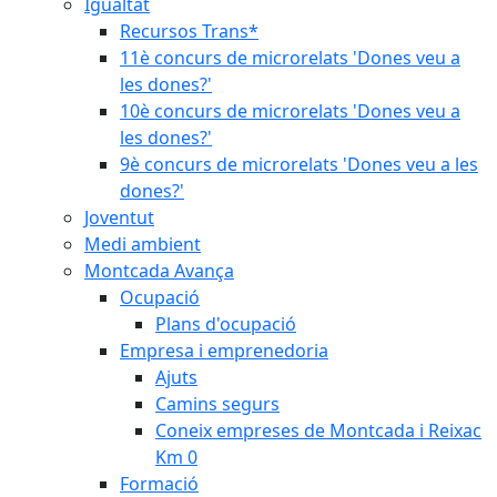
Igualtat
Recursos Trans*
11è concurs de microrelats 'Dones veu a
les dones?'
10è concurs de microrelats 'Dones veu a
les dones?'
9è concurs de microrelats 'Dones veu a les
dones?'
Joventut
Medi ambient
Montcada Avança
Ocupació
Plans d'ocupació
Empresa i emprenedoria
Ajuts
Camins segurs
Coneix empreses de Montcada i Reixac
Km 0
Formació