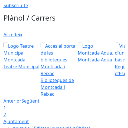
Subscriu-te
Plànol / Carrers
Accedeix
Montcada Aqua
Teatre Municipal
Regid
d'Esp
Biblioteques de
Montcada i
Reixac
Anterior
Següent
1
2
Ajuntament