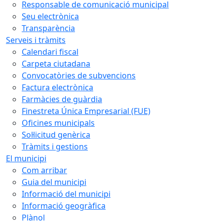
Responsable de comunicació municipal
Seu electrònica
Transparència
Serveis i tràmits
Calendari fiscal
Carpeta ciutadana
Convocatòries de subvencions
Factura electrònica
Farmàcies de guàrdia
Finestreta Única Empresarial (FUE)
Oficines municipals
Sol·licitud genèrica
Tràmits i gestions
El municipi
Com arribar
Guia del municipi
Informació del municipi
Informació geogràfica
Plànol