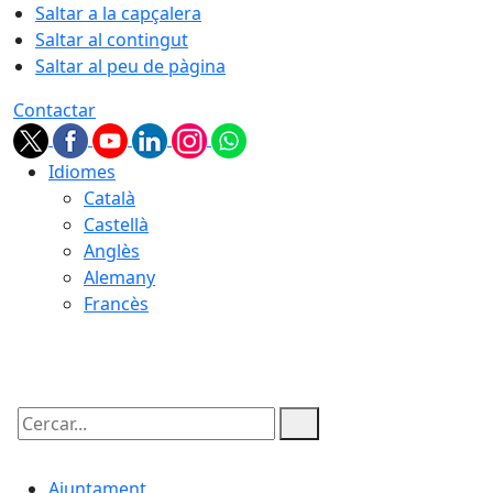
Saltar a la capçalera
Saltar al contingut
Saltar al peu de pàgina
Contactar
Idiomes
Català
Castellà
Anglès
Alemany
Francès
06.08.2026 | 12:10
Cercar:
Ajuntament