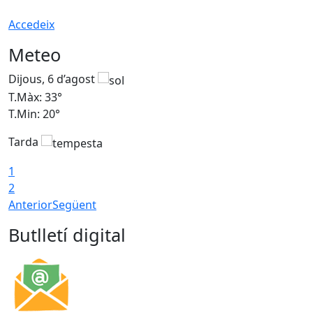
Accedeix
Meteo
Dijous, 6 d’agost
D
T.Màx: 33°
T
T.Min: 20°
T
Tarda
1
2
Anterior
Següent
Butlletí digital