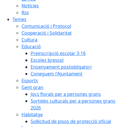
Notícies
Rss
Temes
Comunicació i Protocol
Cooperació i Solidaritat
Cultura
Educació
Preinscripció escolar 3-16
Escoles bressol
Ensenyament postobligatori
Coneguem l'Ajuntament
Esports
Gent gran
Jocs florals per a persones grans
Sortides culturals per a persones grans
2026
Habitatge
Sol·licitud de pisos de protecció oficial