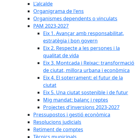
L'alcalde
Organigrama de l'ens
Organismes dependents o vinculats
PAM 2023-2027
Eix 1. Avançar amb responsabilitat,
estratègia i bon govern
Eix 2. Respecte a les persones i la
qualitat de vida
Eix 3. Montcada i Reixac: transformació
de ciutat, millora urbana i econòmica
Eix 4. El soterrament: el futur de la
ciutat
Eix 5. Una ciutat sostenible i de futur
Mig mandat: balanç i reptes
Projectes d'inversions 2023-2027
Pressupostos i gestió econòmica
Resolucions judicials
Retiment de comptes
Tècnics municipals