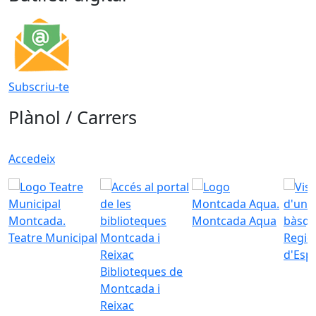
Subscriu-te
Plànol / Carrers
Accedeix
Montcada Aqua
Teatre Municipal
Regid
d'Esp
Biblioteques de
Montcada i
Reixac