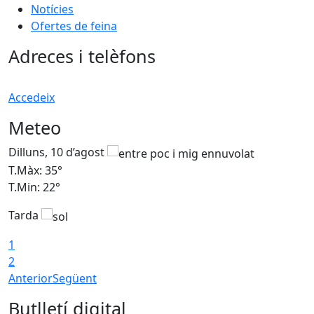
Notícies
Ofertes de feina
Adreces i telèfons
Accedeix
Meteo
Dilluns, 10 d’agost
D
T.Màx: 35°
T
T.Min: 22°
T
Tarda
T
1
2
Anterior
Següent
Butlletí digital