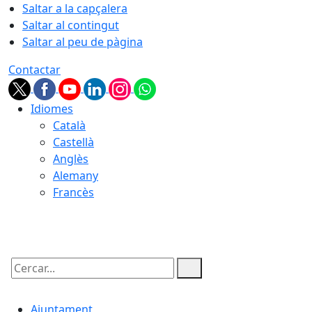
Saltar a la capçalera
Saltar al contingut
Saltar al peu de pàgina
Contactar
Idiomes
Català
Castellà
Anglès
Alemany
Francès
10.08.2026 | 04:42
Cercar:
Ajuntament