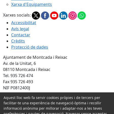
Xarxa d'Equipaments
Xarxes socials:
Accessibilitat
Avís legal
Contactar
Crèdits
Protecció de dades
Ajuntament de Montcada i Reixac
Av. de la Unitat, 6
08110 Montcada i Reixac
Tel. 935 726 474
Fax 935 726 493
NIF P0812400J
Aquest lloc web fa servir cookies pròpies i de tercers per
Amb la col·laboració de:
facilitar-te una experiència de navegació òptima i recollir
informació anònima per millorar i adaptar-nos a les teves
preferències i pautes de navegació. Navegar sense acceptar