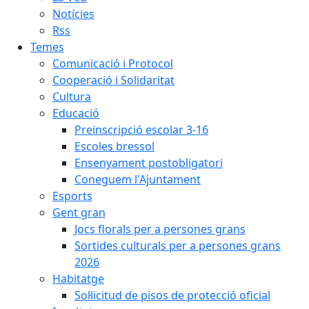
Notícies
Rss
Temes
Comunicació i Protocol
Cooperació i Solidaritat
Cultura
Educació
Preinscripció escolar 3-16
Escoles bressol
Ensenyament postobligatori
Coneguem l'Ajuntament
Esports
Gent gran
Jocs florals per a persones grans
Sortides culturals per a persones grans
2026
Habitatge
Sol·licitud de pisos de protecció oficial