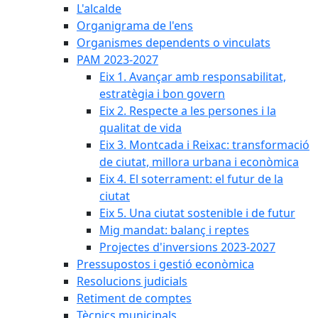
L'alcalde
Organigrama de l'ens
Organismes dependents o vinculats
PAM 2023-2027
Eix 1. Avançar amb responsabilitat,
estratègia i bon govern
Eix 2. Respecte a les persones i la
qualitat de vida
Eix 3. Montcada i Reixac: transformació
de ciutat, millora urbana i econòmica
Eix 4. El soterrament: el futur de la
ciutat
Eix 5. Una ciutat sostenible i de futur
Mig mandat: balanç i reptes
Projectes d'inversions 2023-2027
Pressupostos i gestió econòmica
Resolucions judicials
Retiment de comptes
Tècnics municipals