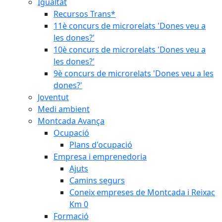
Igualtat
Recursos Trans*
11è concurs de microrelats 'Dones veu a
les dones?'
10è concurs de microrelats 'Dones veu a
les dones?'
9è concurs de microrelats 'Dones veu a les
dones?'
Joventut
Medi ambient
Montcada Avança
Ocupació
Plans d'ocupació
Empresa i emprenedoria
Ajuts
Camins segurs
Coneix empreses de Montcada i Reixac
Km 0
Formació