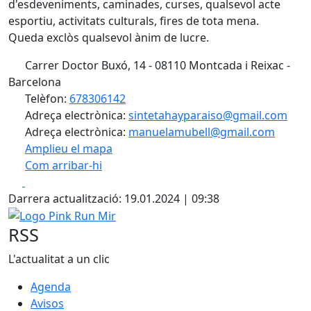
d'esdeveniments, caminades, curses, qualsevol acte
esportiu, activitats culturals, fires de tota mena.
Queda exclòs qualsevol ànim de lucre.
Carrer Doctor Buxó, 14 - 08110 Montcada i Reixac -
Barcelona
Telèfon:
678306142
Adreça electrònica:
sintetahayparaiso@gmail.com
Adreça electrònica:
manuelamubell@gmail.com
Amplieu el mapa
Com arribar-hi
Leaflet
| ©
OpenStreetMap
contributors
Facebook
X
+
Darrera actualització: 19.01.2024 | 09:38
−
Logo Pink Run Mir
RSS
L'actualitat a un clic
Agenda
Avisos