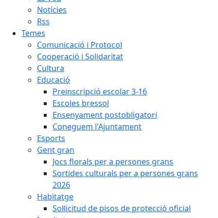
Notícies
Rss
Temes
Comunicació i Protocol
Cooperació i Solidaritat
Cultura
Educació
Preinscripció escolar 3-16
Escoles bressol
Ensenyament postobligatori
Coneguem l'Ajuntament
Esports
Gent gran
Jocs florals per a persones grans
Sortides culturals per a persones grans
2026
Habitatge
Sol·licitud de pisos de protecció oficial