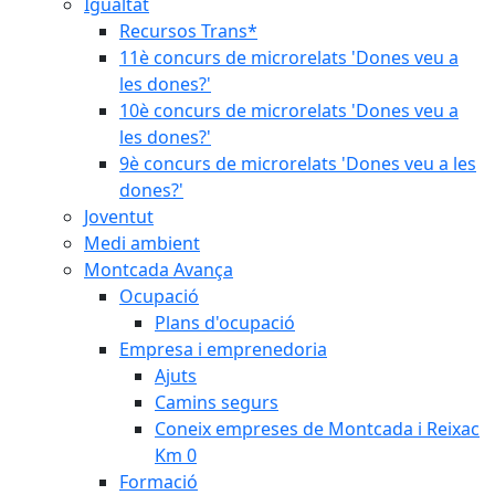
Igualtat
Recursos Trans*
11è concurs de microrelats 'Dones veu a
les dones?'
10è concurs de microrelats 'Dones veu a
les dones?'
9è concurs de microrelats 'Dones veu a les
dones?'
Joventut
Medi ambient
Montcada Avança
Ocupació
Plans d'ocupació
Empresa i emprenedoria
Ajuts
Camins segurs
Coneix empreses de Montcada i Reixac
Km 0
Formació