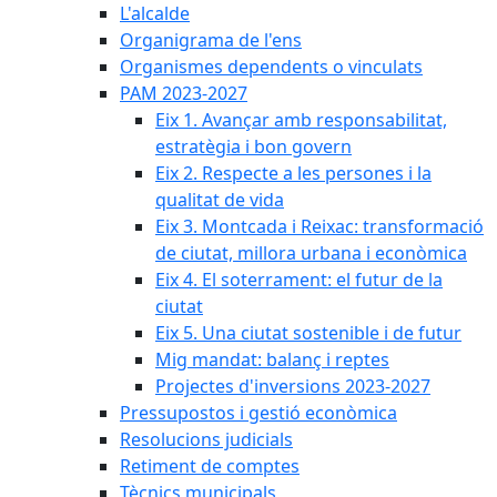
L'alcalde
Organigrama de l'ens
Organismes dependents o vinculats
PAM 2023-2027
Eix 1. Avançar amb responsabilitat,
estratègia i bon govern
Eix 2. Respecte a les persones i la
qualitat de vida
Eix 3. Montcada i Reixac: transformació
de ciutat, millora urbana i econòmica
Eix 4. El soterrament: el futur de la
ciutat
Eix 5. Una ciutat sostenible i de futur
Mig mandat: balanç i reptes
Projectes d'inversions 2023-2027
Pressupostos i gestió econòmica
Resolucions judicials
Retiment de comptes
Tècnics municipals