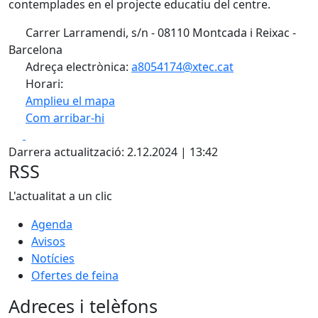
contemplades en el projecte educatiu del centre.
Carrer Larramendi, s/n - 08110 Montcada i Reixac -
Barcelona
Adreça electrònica:
a8054174@xtec.cat
Horari:
Amplieu el mapa
Com arribar-hi
Leaflet
| ©
OpenStreetMap
contributors
Facebook
X
+
Darrera actualització: 2.12.2024 | 13:42
−
RSS
L'actualitat a un clic
Agenda
Avisos
Notícies
Ofertes de feina
Adreces i telèfons