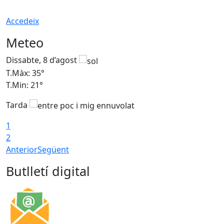
Accedeix
Meteo
Dissabte, 8 d’agost
D
T.Màx: 35°
T
T.Min: 21°
T
Tarda
1
2
Anterior
Següent
Butlletí digital