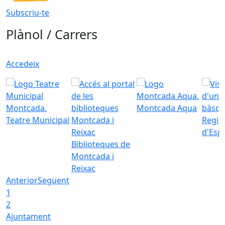
Subscriu-te
Plànol / Carrers
Accedeix
Montcada Aqua
Teatre Municipal
Regid
d'Esp
Biblioteques de
Montcada i
Reixac
Anterior
Següent
1
2
Ajuntament