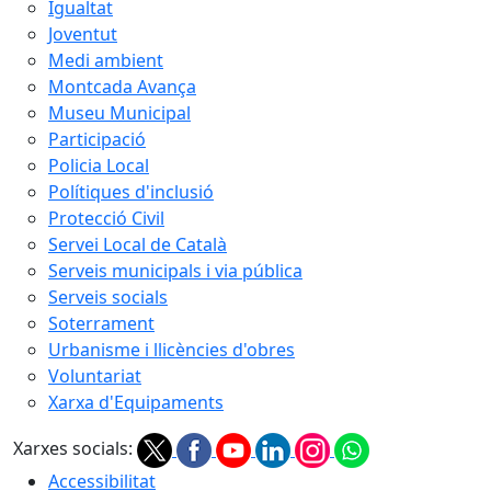
Igualtat
Joventut
Medi ambient
Montcada Avança
Museu Municipal
Participació
Policia Local
Polítiques d'inclusió
Protecció Civil
Servei Local de Català
Serveis municipals i via pública
Serveis socials
Soterrament
Urbanisme i llicències d'obres
Voluntariat
Xarxa d'Equipaments
Xarxes socials:
Accessibilitat