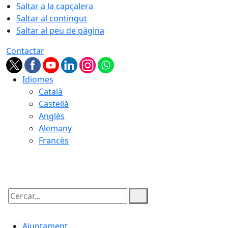
Saltar a la capçalera
Saltar al contingut
Saltar al peu de pàgina
Contactar
Idiomes
Català
Castellà
Anglès
Alemany
Francès
08.08.2026 | 07:19
Cercar:
Ajuntament