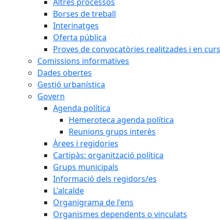
Altres processos
Borses de treball
Interinatges
Oferta pública
Proves de convocatòries realitzades i en cur
Comissions informatives
Dades obertes
Gestió urbanística
Govern
Agenda política
Hemeroteca agenda política
Reunions grups interès
Àrees i regidories
Cartipàs: organització política
Grups municipals
Informació dels regidors/es
L'alcalde
Organigrama de l'ens
Organismes dependents o vinculats