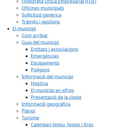
Finestreta Única Empresarial (FUE)
Oficines municipals
Sol·licitud genèrica
Tràmits i gestions
El municipi
Com arribar
Guia del municipi
Entitats i associacions
Emergències
Equipaments
Polígons
Informació del municipi
Història
El municipi en xifres
Presentació de la ciutat
Informació geogràfica
Plànol
Turisme
Calendari festiu, festes i fires