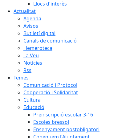
Llocs d'interès
Actualitat
Agenda
Avisos
Butlletí digital
Canals de comunicació
Hemeroteca
La Veu
Notícies
Rss
Temes
Comunicació i Protocol
Cooperació i Solidaritat
Cultura
Educació
Preinscripció escolar 3-16
Escoles bressol
Ensenyament postobligatori
Coneguem l'Ajuntament