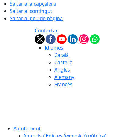
Saltar a la capçalera
Saltar al contingut
Saltar al peu de pàgina
Contactar
Idiomes
Català
Castellà
Anglès
Alemany
Francès
08.08.2026 | 11:49
Ajuntament
Anuncis / Edictes (exposició pública)