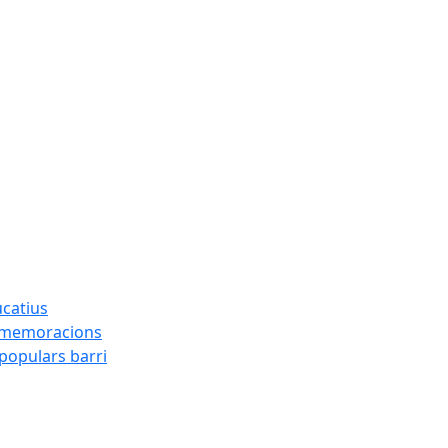
ucatius
ommemoracions
 populars barri