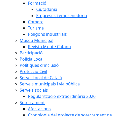
Formació
Ciutadania
Empreses i emprenedoria
Comerç
Turisme
Polígons industrials
Museu Municipal
Revista Monte Catano
Participació
Policia Local
Polítiques d'inclusió
Protecció Civil
Servei Local de Català
Serveis municipals i via pública
Serveis socials
Regularització extraordinària 2026
Soterrament
Afectacions
Cronologia del projecte de soterrament de