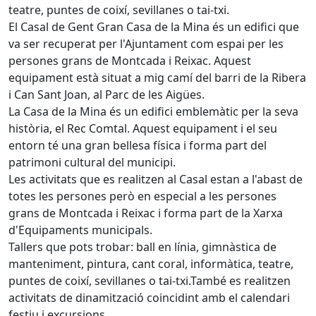
teatre, puntes de coixí, sevillanes o tai-txi.
El Casal de Gent Gran Casa de la Mina és un edifici que
va ser recuperat per l'Ajuntament com espai per les
persones grans de Montcada i Reixac. Aquest
equipament està situat a mig camí del barri de la Ribera
i Can Sant Joan, al Parc de les Aigües.
La Casa de la Mina és un edifici emblemàtic per la seva
història, el Rec Comtal. Aquest equipament i el seu
entorn té una gran bellesa física i forma part del
patrimoni cultural del municipi.
Les activitats que es realitzen al Casal estan a l'abast de
totes les persones però en especial a les persones
grans de Montcada i Reixac i forma part de la Xarxa
d'Equipaments municipals.
Tallers que pots trobar: ball en línia, gimnàstica de
manteniment, pintura, cant coral, informàtica, teatre,
puntes de coixí, sevillanes o tai-txi.També es realitzen
activitats de dinamització coincidint amb el calendari
festiu i excursions.