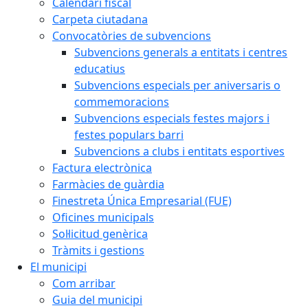
Calendari fiscal
Carpeta ciutadana
Convocatòries de subvencions
Subvencions generals a entitats i centres
educatius
Subvencions especials per aniversaris o
commemoracions
Subvencions especials festes majors i
festes populars barri
Subvencions a clubs i entitats esportives
Factura electrònica
Farmàcies de guàrdia
Finestreta Única Empresarial (FUE)
Oficines municipals
Sol·licitud genèrica
Tràmits i gestions
El municipi
Com arribar
Guia del municipi