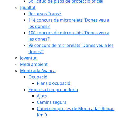
Sol·licitud de pisos de protecció oficial
Igualtat
Recursos Trans*
11è concurs de microrelats 'Dones veu a
les dones?'
10è concurs de microrelats 'Dones veu a
les dones?'
9è concurs de microrelats 'Dones veu a les
dones?'
Joventut
Medi ambient
Montcada Avança
Ocupació
Plans d'ocupació
Empresa i emprenedoria
Ajuts
Camins segurs
Coneix empreses de Montcada i Reixac
Km 0