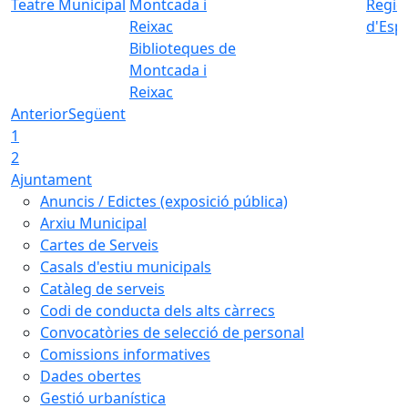
Teatre Municipal
Regid
d'Esp
Biblioteques de
Montcada i
Reixac
Anterior
Següent
1
2
Ajuntament
Anuncis / Edictes (exposició pública)
Arxiu Municipal
Cartes de Serveis
Casals d'estiu municipals
Catàleg de serveis
Codi de conducta dels alts càrrecs
Convocatòries de selecció de personal
Comissions informatives
Dades obertes
Gestió urbanística