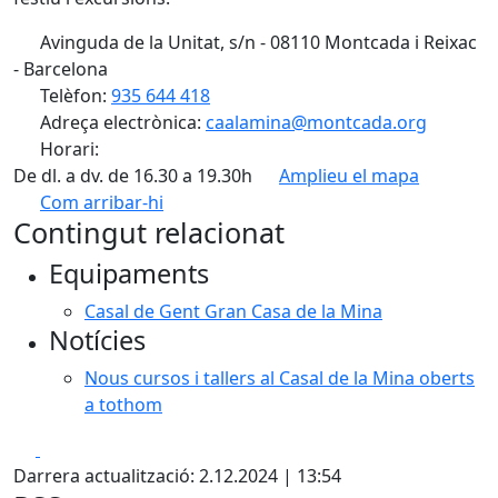
Avinguda de la Unitat, s/n - 08110 Montcada i Reixac
- Barcelona
Telèfon:
935 644 418
Adreça electrònica:
caalamina@montcada.org
Horari:
De dl. a dv. de 16.30 a 19.30h
Amplieu el mapa
Com arribar-hi
Leaflet
| ©
OpenStreetMap
contributors
Contingut relacionat
+
Equipaments
−
Casal de Gent Gran Casa de la Mina
Notícies
Nous cursos i tallers al Casal de la Mina oberts
a tothom
Facebook
X
Darrera actualització: 2.12.2024 | 13:54