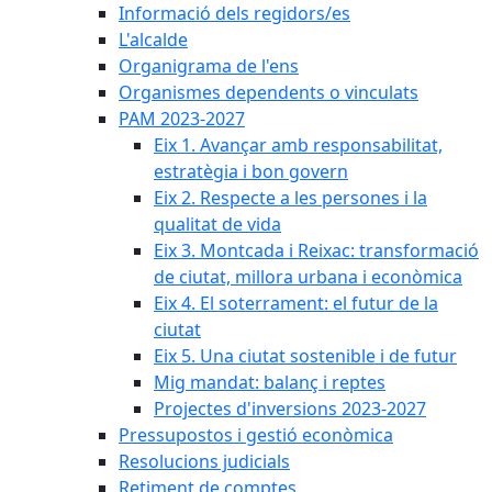
Informació dels regidors/es
L'alcalde
Organigrama de l'ens
Organismes dependents o vinculats
PAM 2023-2027
Eix 1. Avançar amb responsabilitat,
estratègia i bon govern
Eix 2. Respecte a les persones i la
qualitat de vida
Eix 3. Montcada i Reixac: transformació
de ciutat, millora urbana i econòmica
Eix 4. El soterrament: el futur de la
ciutat
Eix 5. Una ciutat sostenible i de futur
Mig mandat: balanç i reptes
Projectes d'inversions 2023-2027
Pressupostos i gestió econòmica
Resolucions judicials
Retiment de comptes