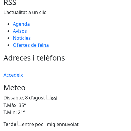
RSS
L'actualitat a un clic
Agenda
Avisos
Notícies
Ofertes de feina
Adreces i telèfons
Accedeix
Meteo
Dissabte, 8 d’agost
D
T.Màx: 35°
T
T.Min: 21°
T
Tarda