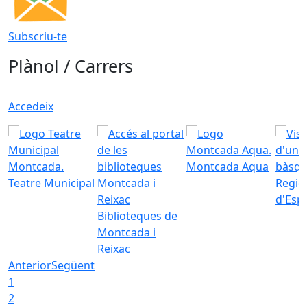
Subscriu-te
Plànol / Carrers
Accedeix
Montcada Aqua
Teatre Municipal
Regid
d'Esp
Biblioteques de
Montcada i
Reixac
Anterior
Següent
1
2