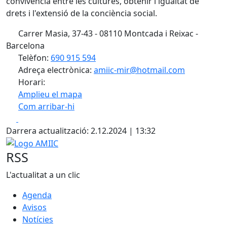
convivència entre les cultures, obtenir l'igualtat de
drets i l'extensió de la conciència social.
Carrer Masia, 37-43 - 08110 Montcada i Reixac -
Barcelona
Telèfon:
690 915 594
Adreça electrònica:
amiic-mir@hotmail.com
Horari:
Amplieu el mapa
Com arribar-hi
Leaflet
| ©
OpenStreetMap
contributors
Facebook
X
+
Darrera actualització: 2.12.2024 | 13:32
−
Logo AMIIC
RSS
L'actualitat a un clic
Agenda
Avisos
Notícies