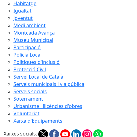
Habitatge
Igualtat
Joventut
Medi ambient
Montcada Avança
Museu Municipal
Participació
Policia Local
Polítiques d'inclusió
Protecció Civil
Servei Local de Català
Serveis municipals i via pública
Serveis socials
Soterrament
Urbanisme i llicències d'obres
Voluntariat
Xarxa d'Equipaments
Xarxes socials: