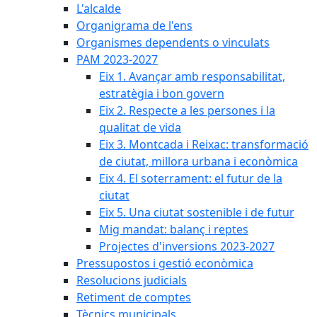
L'alcalde
Organigrama de l'ens
Organismes dependents o vinculats
PAM 2023-2027
Eix 1. Avançar amb responsabilitat,
estratègia i bon govern
Eix 2. Respecte a les persones i la
qualitat de vida
Eix 3. Montcada i Reixac: transformació
de ciutat, millora urbana i econòmica
Eix 4. El soterrament: el futur de la
ciutat
Eix 5. Una ciutat sostenible i de futur
Mig mandat: balanç i reptes
Projectes d'inversions 2023-2027
Pressupostos i gestió econòmica
Resolucions judicials
Retiment de comptes
Tècnics municipals