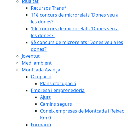
Igualtat
Recursos Trans*
11è concurs de microrelats 'Dones veu a
les dones?'
10è concurs de microrelats 'Dones veu a
les dones?'
9è concurs de microrelats 'Dones veu a les
dones?'
Joventut
Medi ambient
Montcada Avança
Ocupació
Plans d'ocupació
Empresa i emprenedoria
Ajuts
Camins segurs
Coneix empreses de Montcada i Reixac
Km 0
Formació