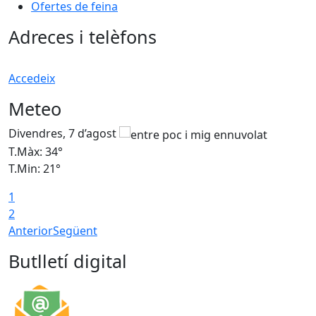
Ofertes de feina
Adreces i telèfons
Accedeix
Meteo
Divendres, 7 d’agost
D
T.Màx: 34°
T
T.Min: 21°
T
1
T
2
Anterior
Següent
Butlletí digital