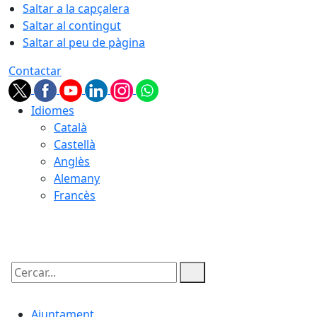
Saltar a la capçalera
Saltar al contingut
Saltar al peu de pàgina
Contactar
Idiomes
Català
Castellà
Anglès
Alemany
Francès
06.08.2026 | 17:02
Cercar:
Ajuntament