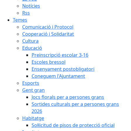
Notícies
Rss
Temes
Comunicació i Protocol
Cooperació i Solidaritat
Cultura
Educació
Preinscripció escolar 3-16
Escoles bressol
Ensenyament postobligatori
Coneguem l'Ajuntament
Esports
Gent gran
Jocs florals per a persones grans
Sortides culturals per a persones grans
2026
Habitatge
Sol·licitud de pisos de protecció oficial