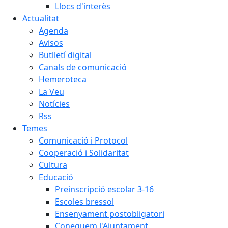
Llocs d'interès
Actualitat
Agenda
Avisos
Butlletí digital
Canals de comunicació
Hemeroteca
La Veu
Notícies
Rss
Temes
Comunicació i Protocol
Cooperació i Solidaritat
Cultura
Educació
Preinscripció escolar 3-16
Escoles bressol
Ensenyament postobligatori
Coneguem l'Ajuntament