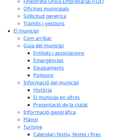
Finestreta Única Empresarial (FUE)
Oficines municipals
Sol·licitud genèrica
Tràmits i gestions
El municipi
Com arribar
Guia del municipi
Entitats i associacions
Emergències
Equipaments
Polígons
Informació del municipi
Història
El municipi en xifres
Presentació de la ciutat
Informació geogràfica
Plànol
Turisme
Calendari festiu, festes i fires