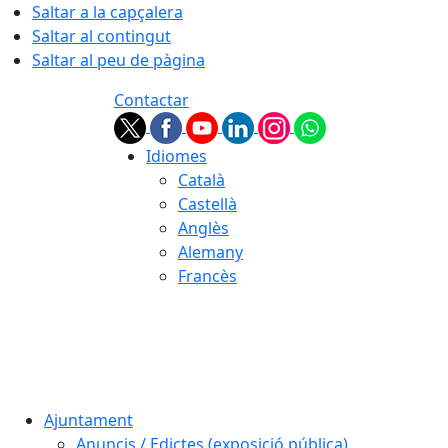
Saltar a la capçalera
Saltar al contingut
Saltar al peu de pàgina
Contactar
Idiomes
Català
Castellà
Anglès
Alemany
Francès
07.08.2026 | 13:09
Ajuntament
Anuncis / Edictes (exposició pública)