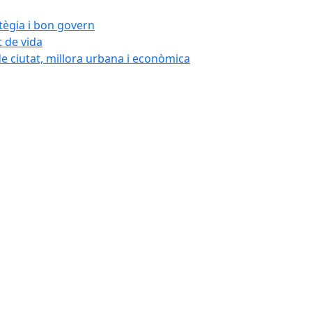
atègia i bon govern
t de vida
de ciutat, millora urbana i econòmica