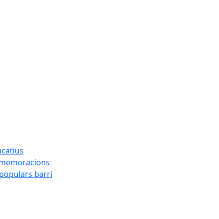
ucatius
ommemoracions
 populars barri