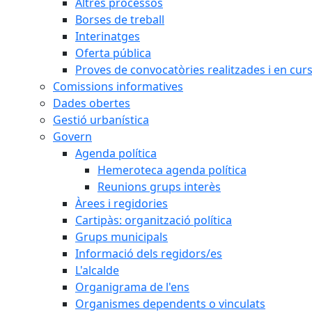
Altres processos
Borses de treball
Interinatges
Oferta pública
Proves de convocatòries realitzades i en cur
Comissions informatives
Dades obertes
Gestió urbanística
Govern
Agenda política
Hemeroteca agenda política
Reunions grups interès
Àrees i regidories
Cartipàs: organització política
Grups municipals
Informació dels regidors/es
L'alcalde
Organigrama de l'ens
Organismes dependents o vinculats