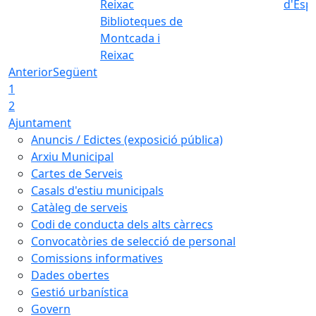
d'Esp
Biblioteques de
Montcada i
Reixac
Anterior
Següent
1
2
Ajuntament
Anuncis / Edictes (exposició pública)
Arxiu Municipal
Cartes de Serveis
Casals d'estiu municipals
Catàleg de serveis
Codi de conducta dels alts càrrecs
Convocatòries de selecció de personal
Comissions informatives
Dades obertes
Gestió urbanística
Govern