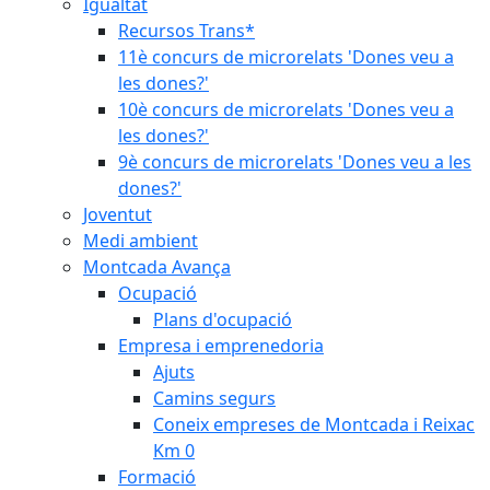
Igualtat
Recursos Trans*
11è concurs de microrelats 'Dones veu a
les dones?'
10è concurs de microrelats 'Dones veu a
les dones?'
9è concurs de microrelats 'Dones veu a les
dones?'
Joventut
Medi ambient
Montcada Avança
Ocupació
Plans d'ocupació
Empresa i emprenedoria
Ajuts
Camins segurs
Coneix empreses de Montcada i Reixac
Km 0
Formació