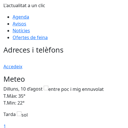
L'actualitat a un clic
Agenda
Avisos
Notícies
Ofertes de feina
Adreces i telèfons
Accedeix
Meteo
Dilluns, 10 d’agost
D
T.Màx: 35°
T
T.Min: 22°
T
Tarda
T
1