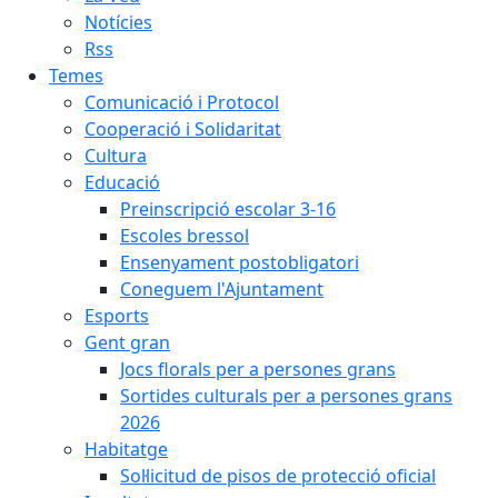
Notícies
Rss
Temes
Comunicació i Protocol
Cooperació i Solidaritat
Cultura
Educació
Preinscripció escolar 3-16
Escoles bressol
Ensenyament postobligatori
Coneguem l'Ajuntament
Esports
Gent gran
Jocs florals per a persones grans
Sortides culturals per a persones grans
2026
Habitatge
Sol·licitud de pisos de protecció oficial