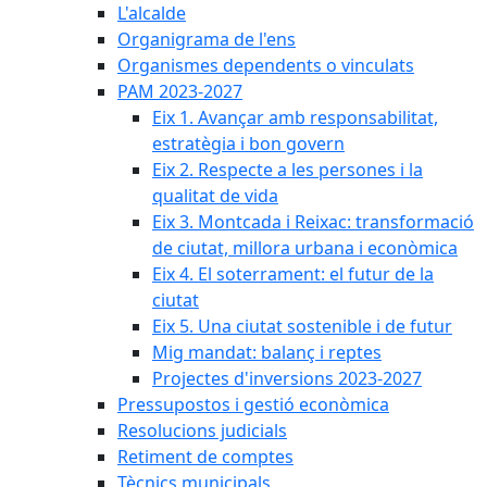
L'alcalde
Organigrama de l'ens
Organismes dependents o vinculats
PAM 2023-2027
Eix 1. Avançar amb responsabilitat,
estratègia i bon govern
Eix 2. Respecte a les persones i la
qualitat de vida
Eix 3. Montcada i Reixac: transformació
de ciutat, millora urbana i econòmica
Eix 4. El soterrament: el futur de la
ciutat
Eix 5. Una ciutat sostenible i de futur
Mig mandat: balanç i reptes
Projectes d'inversions 2023-2027
Pressupostos i gestió econòmica
Resolucions judicials
Retiment de comptes
Tècnics municipals