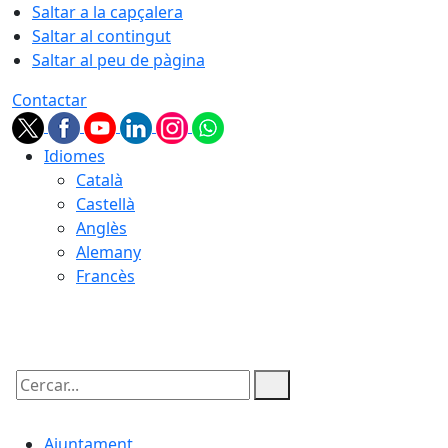
Saltar a la capçalera
Saltar al contingut
Saltar al peu de pàgina
Contactar
Idiomes
Català
Castellà
Anglès
Alemany
Francès
10.08.2026 | 06:39
Cercar:
Ajuntament