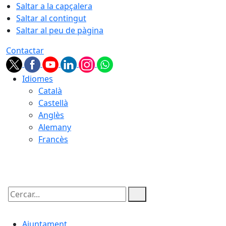
Saltar a la capçalera
Saltar al contingut
Saltar al peu de pàgina
Contactar
Idiomes
Català
Castellà
Anglès
Alemany
Francès
07.08.2026 | 11:45
Cercar:
Ajuntament