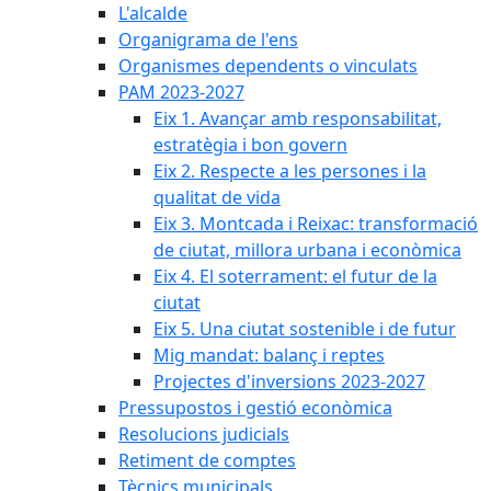
L'alcalde
Organigrama de l'ens
Organismes dependents o vinculats
PAM 2023-2027
Eix 1. Avançar amb responsabilitat,
estratègia i bon govern
Eix 2. Respecte a les persones i la
qualitat de vida
Eix 3. Montcada i Reixac: transformació
de ciutat, millora urbana i econòmica
Eix 4. El soterrament: el futur de la
ciutat
Eix 5. Una ciutat sostenible i de futur
Mig mandat: balanç i reptes
Projectes d'inversions 2023-2027
Pressupostos i gestió econòmica
Resolucions judicials
Retiment de comptes
Tècnics municipals