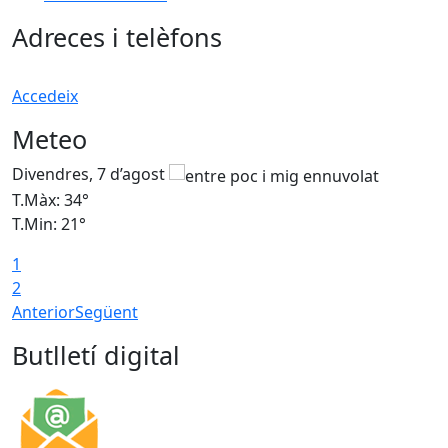
Adreces i telèfons
Accedeix
Meteo
Divendres, 7 d’agost
D
T.Màx: 34°
T
T.Min: 21°
T
1
T
2
Anterior
Següent
Butlletí digital