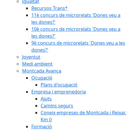
Igualtat
Recursos Trans*
11è concurs de microrelats 'Dones veu a
les dones?'
10è concurs de microrelats 'Dones veu a
les dones?'
9è concurs de microrelats 'Dones veu a les
dones?'
Joventut
Medi ambient
Montcada Avança
Ocupació
Plans d'ocupació
Empresa i emprenedoria
Ajuts
Camins segurs
Coneix empreses de Montcada i Reixac
Km 0
Formació