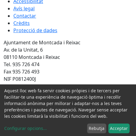
Accessibilitat
Avís legal
Contactar
Crèdits
Protecció de dades
Ajuntament de Montcada i Reixac
Av. de la Unitat, 6
08110 Montcada i Reixac
Tel. 935 726 474
Fax 935 726 493
NIF P0812400J
Amb la col·laboració de:
Aquest lloc web fa servir cookies pròpies i de tercers per
facilitar-te una experiència de navegació òptima i recollir
informació anònima per millorar i adaptar-nos a les teves
preferències i pautes de navegació. Navegar sense acceptar
les cookies limitarà la visibilitat i funcions del web.
Configurar opcions
...
Rebutja
Acceptar