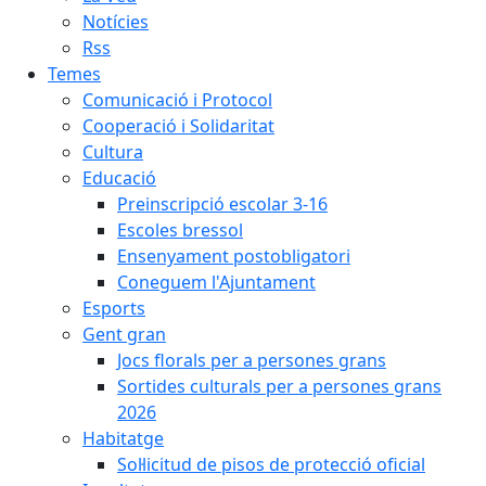
Notícies
Rss
Temes
Comunicació i Protocol
Cooperació i Solidaritat
Cultura
Educació
Preinscripció escolar 3-16
Escoles bressol
Ensenyament postobligatori
Coneguem l'Ajuntament
Esports
Gent gran
Jocs florals per a persones grans
Sortides culturals per a persones grans
2026
Habitatge
Sol·licitud de pisos de protecció oficial