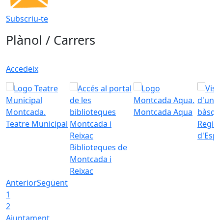
Subscriu-te
Plànol / Carrers
Accedeix
Montcada Aqua
Teatre Municipal
Regid
d'Esp
Biblioteques de
Montcada i
Reixac
Anterior
Següent
1
2
Ajuntament